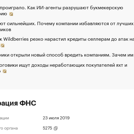
 проиграло. Как ИИ-агенты разрушают букмекерскую
рию
ют сильнейших. Почему компании избавляются от лучших
ников
к Wildberries резко нарастил кредиты селлерам до атак н
ики открыли новый способ вредить компаниям. Зачем им
оговики ищут доходы неработающих покупателей яхт и
р
рация ФНС
ации
23 июля 2019
го органа
5275