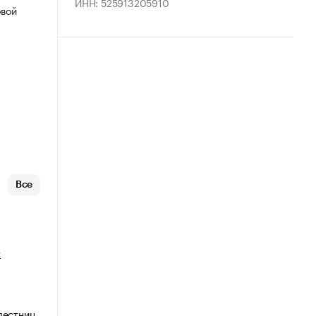
ИНН: 525913205910
овой
Все
т
лестниц,