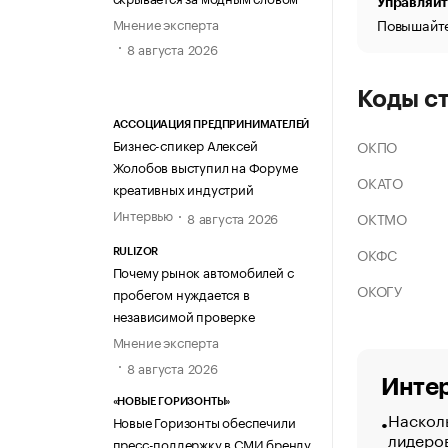
Управляйт
Мнение эксперта
Повышайте
8 августа 2026
Коды с
АССОЦИАЦИЯ ПРЕДПРИНИМАТЕЛЕЙ
Бизнес-спикер Алексей
ОКПО
Жолобов выступил на Форуме
ОКАТО
креативных индустрий
Интервью
ОКТМО
8 августа 2026
ОКФС
RULIZOR
Почему рынок автомобилей с
ОКОГУ
пробегом нуждается в
независимой проверке
Мнение эксперта
8 августа 2026
Интер
«НОВЫЕ ГОРИЗОНТЫ»
Насколь
Новые Горизонты обеспечили
лидеро
пресс-поддержку в СМИ бренду