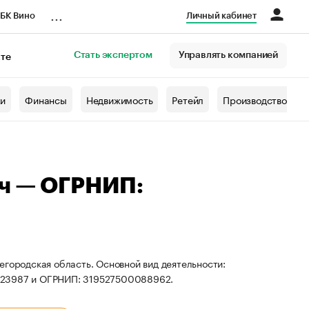
...
БК Вино
Личный кабинет
Стать экспертом
Управлять компанией
кте
азета
жи
Финансы
Недвижимость
Ретейл
Производство
ич — ОГРНИП:
егородская область. Основной вид деятельности:
8123987 и ОГРНИП: 319527500088962.