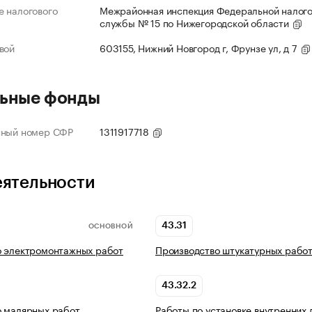
 налогового
Межрайонная инспекция Федеральной налог
службы № 15 по Нижегородской области
вой
603155, Нижний Новгород г, Фрунзе ул, д 7
ьные фонды
нный номер СФР
1311917718
еятельности
43.31
ОСНОВНОЙ
о электромонтажных работ
Производство штукатурных рабо
43.32.2
о малярных работ
Работы по установке внутренних 