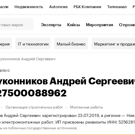
асли
Недвижимость
Autonews
РБК Компании
Телеканал
Р
К Курсы
РБК Life
Тренды
Визионеры
Национальные проекты
Эксперты
Кейсы
Мероприятия
О прое
онный клуб
Исследования
Кредитные рейтинги
Франшизы
Г
терия
IT и технологии
Малый бизнес
Маркетинг и прода
Проверка контрагентов
Политика
Экономика
Бизнес
уконников Андрей Сергеевич
ы
ВЛЕНО
уконников Андрей Сергеев
27500088962
Организация строительных работ
Монтажные работы
в Андрей Сергеевич зарегистрирован 23.07.2019, в регионе — Ниж
о электромонтажных работ. ИП присвоены реквизиты ИНН: 52562
ы из публичных государственных источников.