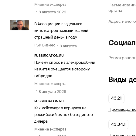
Мнение эксперта
Наименование
органа
8 августа 2026
Адрес налого
В Ассоциации владельцев
кинотеатров назвали «самый
страшный день» в году
Социал
РБК Бизнес
8 августа
Регистрацио
RUSSIFICATION.RU
Почему спрос на электромобили
из Китая смещается в сторону
гибридов
Виды д
Мнение эксперта
8 августа 2026
43.21
RUSSIFICATION.RU
Как Volkswagen вернулся на
Производств
российский рынок без единого
дилера
43.34.1
Мнение эксперта
Производств