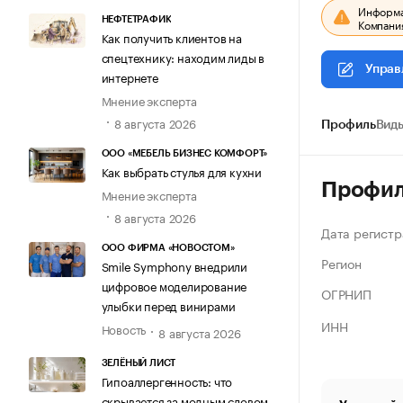
Информац
НЕФТЕТРАФИК
Компания
Как получить клиентов на
спецтехнику: находим лиды в
Управ
интернете
Мнение эксперта
8 августа 2026
Профиль
Виды
ООО «МЕБЕЛЬ БИЗНЕС КОМФОРТ»
Как выбрать стулья для кухни
Профи
Мнение эксперта
8 августа 2026
Дата регистр
ООО ФИРМА «НОВОСТОМ»
Регион
Smile Symphony внедрили
цифровое моделирование
ОГРНИП
улыбки перед винирами
ИНН
Новость
8 августа 2026
ЗЕЛЁНЫЙ ЛИСТ
Гипоаллергенность: что
скрывается за модным словом