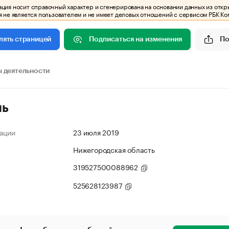
ия носит справочный характер и сгенерирована на основании данных из откр
 не является пользователем и не имеет деловых отношений с сервисом РБК Ко
Подписаться на изменения
По
лять страницей
 деятельности
ль
ации
23 июля 2019
Нижегородская область
319527500088962
525628123987