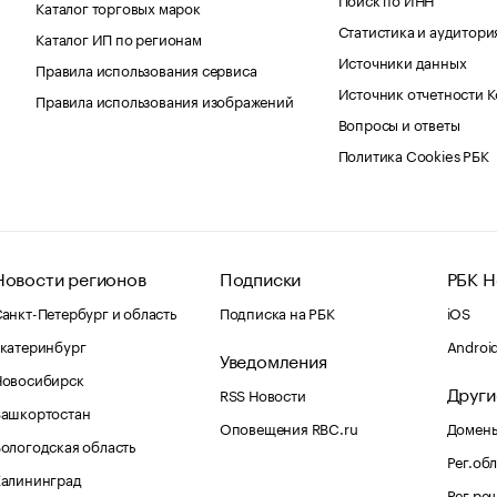
Каталог торговых марок
Статистика и аудитори
Каталог ИП по регионам
Источники данных
Правила использования сервиса
Источник отчетности 
Правила использования изображений
Вопросы и ответы
Политика Cookies РБК
Новости регионов
Подписки
РБК Н
анкт-Петербург и область
Подписка на РБК
iOS
катеринбург
Androi
Уведомления
Новосибирск
Други
RSS Новости
Башкортостан
Оповещения RBC.ru
Домены
ологодская область
Рег.об
Калининград
Рег.ре