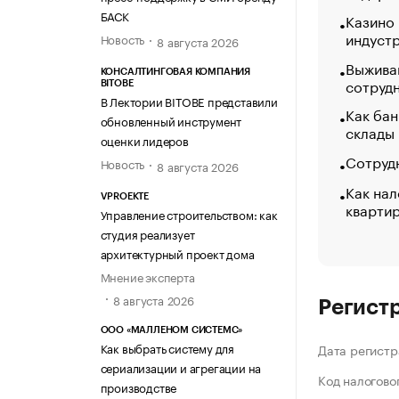
БАСК
Казино
индуст
Новость
8 августа 2026
Выжива
КОНСАЛТИНГОВАЯ КОМПАНИЯ
сотруд
BITOBE
В Лектории BITOBE представили
Как бан
обновленный инструмент
склады
оценки лидеров
Сотрудн
Новость
8 августа 2026
Как нал
VPROEKTE
кварти
Управление строительством: как
студия реализует
архитектурный проект дома
Мнение эксперта
8 августа 2026
Регист
ООО «МАЛЛЕНОМ СИСТЕМС»
Как выбрать систему для
Дата регистр
сериализации и агрегации на
Код налогово
производстве