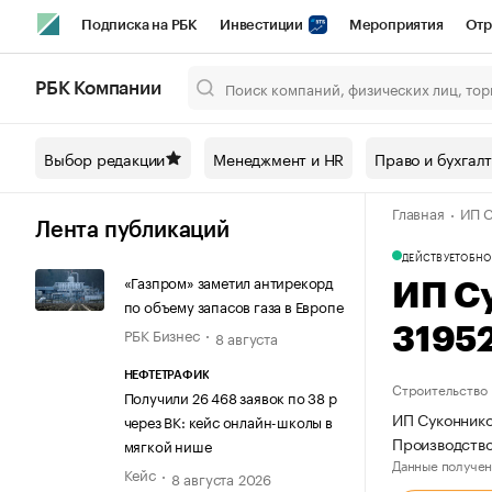
Подписка на РБК
Инвестиции
Мероприятия
Отр
Спорт
Школа управления РБК
РБК Образование
РБ
РБК Компании
Город
Стиль
Крипто
РБК Бизнес-среда
Дискусси
Выбор редакции
Менеджмент и HR
Право и бухгал
Спецпроекты СПб
Конференции СПб
Спецпроекты
Главная
ИП С
Технологии и медиа
Финансы
Рынок наличной валют
Лента публикаций
ДЕЙСТВУЕТ
ОБНО
«Газпром» заметил антирекорд
ИП С
по объему запасов газа в Европе
РБК Бизнес
3195
8 августа
НЕФТЕТРАФИК
Строительство
Получили 26 468 заявок по 38 р
ИП Суконнико
через ВК: кейс онлайн-школы в
Производств
мягкой нише
Данные получен
Кейс
8 августа 2026