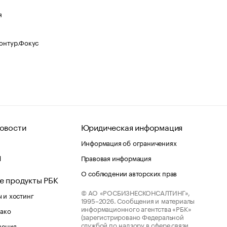
я
Контур.Фокус
овости
Юридическая информация
Информация об ограничениях
d
Правовая информация
О соблюдении авторских прав
е продукты РБК
© АО «РОСБИЗНЕСКОНСАЛТИНГ»,
 и хостинг
1995–2026.
Сообщения и материалы
информационного агентства «РБК»
лако
(зарегистрировано Федеральной
службой по надзору в сфере связи,
шения