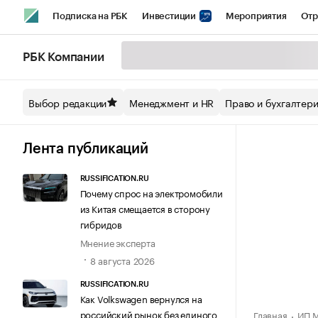
Подписка на РБК
Инвестиции
Мероприятия
Отр
Спорт
Школа управления РБК
РБК Образование
РБ
РБК Компании
Стиль
Крипто
РБК Бизнес-среда
Дискуссионный кл
Выбор редакции
Менеджмент и HR
Право и бухгалтер
Спецпроекты СПб
Конференции СПб
Спецпроекты
Технологии и медиа
Финансы
Рынок наличной валют
Лента публикаций
RUSSIFICATION.RU
Почему спрос на электромобили
из Китая смещается в сторону
гибридов
Мнение эксперта
8 августа 2026
RUSSIFICATION.RU
Как Volkswagen вернулся на
российский рынок без единого
Главная
ИП М