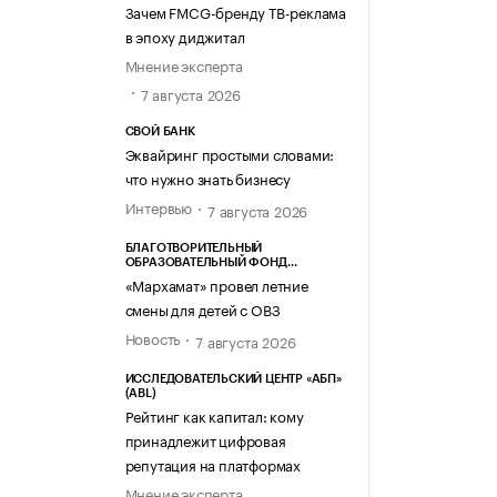
Зачем FMCG-бренду ТВ-реклама
в эпоху диджитал
Мнение эксперта
7 августа 2026
СВОЙ БАНК
Эквайринг простыми словами:
что нужно знать бизнесу
Интервью
7 августа 2026
БЛАГОТВОРИТЕЛЬНЫЙ
ОБРАЗОВАТЕЛЬНЫЙ ФОНД
«МАРХАМАТ»
«Мархамат» провел летние
смены для детей с ОВЗ
Новость
7 августа 2026
ИССЛЕДОВАТЕЛЬСКИЙ ЦЕНТР «АБП»
(ABL)
Рейтинг как капитал: кому
принадлежит цифровая
репутация на платформах
Мнение эксперта