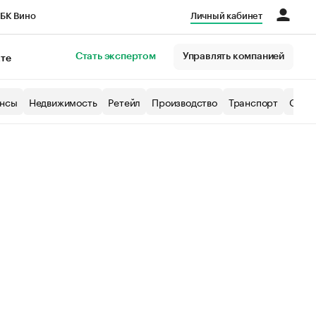
БК Вино
Личный кабинет
Город
Стать экспертом
Управлять компанией
кте
нсы
Недвижимость
Ретейл
Производство
Транспорт
Образ