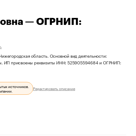
ровна — ОГРНИП:
й
Нижегородская область. Основной вид деятельности:
ды. ИП присвоены реквизиты ИНН: 525905594684 и ОГРНИП:
ытых источников.
Редактировать описание
мпании.