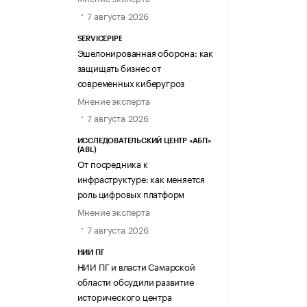
7 августа 2026
SERVICEPIPE
Эшелонированная оборона: как
защищать бизнес от
современных киберугроз
Мнение эксперта
7 августа 2026
ИССЛЕДОВАТЕЛЬСКИЙ ЦЕНТР «АБП»
(ABL)
От посредника к
инфраструктуре: как меняется
роль цифровых платформ
Мнение эксперта
7 августа 2026
НИИ ПГ
НИИ ПГ и власти Самарской
области обсудили развитие
исторического центра