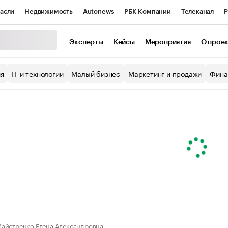
асли
Недвижимость
Autonews
РБК Компании
Телеканал
Р
К Курсы
РБК Life
Тренды
Визионеры
Национальные проекты
Эксперты
Кейсы
Мероприятия
О прое
уб
Исследования
Кредитные рейтинги
Франшизы
Газета
ия
IT и технологии
Малый бизнес
Маркетинг и продажи
Фина
Проверка контрагентов
Политика
Экономика
Бизнес
ы
айстренко Елена Александровна