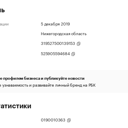
ль
ации
5 декабря 2019
Нижегородская область
319527500139153
525905594684
е профилем бизнеса и публикуйте новости
 узнаваемость и развивайте личный бренд на РБК
татистики
0190010363