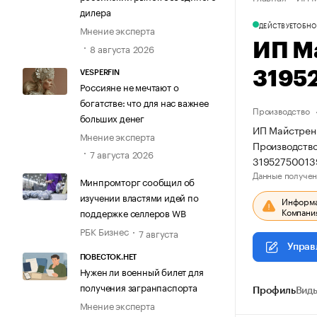
дилера
ДЕЙСТВУЕТ
ОБНО
Мнение эксперта
ИП М
8 августа 2026
3195
VESPERFIN
Россияне не мечтают о
богатстве: что для нас важнее
Производство
больших денег
ИП Майстренк
Мнение эксперта
Производство
7 августа 2026
31952750013
Данные получен
Минпромторг сообщил об
изучении властями идей по
Информац
Компания
поддержке селлеров WB
РБК Бизнес
7 августа
Управ
ПОВЕСТОК.НЕТ
Нужен ли военный билет для
получения загранпаспорта
Профиль
Виды
Мнение эксперта