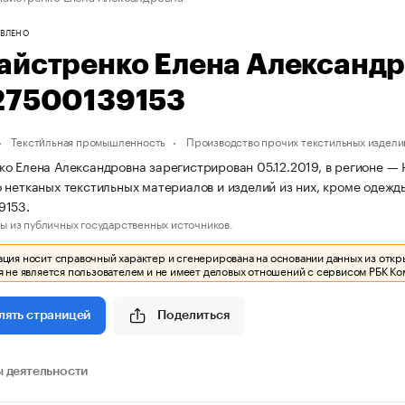
ВЛЕНО
айстренко Елена Александ
27500139153
Тексти́льная промышленность
Производство прочих текстильных издели
о Елена Александровна зарегистрирован 05.12.2019, в регионе — 
 нетканых текстильных материалов и изделий из них, кроме одеж
9153.
ы из публичных государственных источников.
ия носит справочный характер и сгенерирована на основании данных из откр
 не является пользователем и не имеет деловых отношений с сервисом РБК Ко
Поделиться
лять страницей
 деятельности