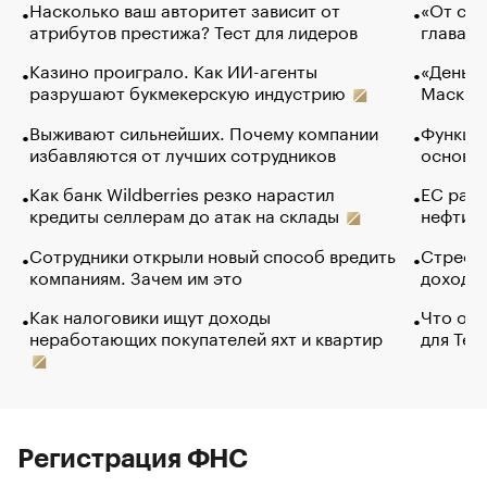
Насколько ваш авторитет зависит от
«От спо
атрибутов престижа? Тест для лидеров
глава к
Казино проиграло. Как ИИ-агенты
«Деньги
разрушают букмекерскую индустрию
Маск в 
Выживают сильнейших. Почему компании
Функции
избавляются от лучших сотрудников
основ э
Как банк Wildberries резко нарастил
ЕС раз
кредиты селлерам до атак на склады
нефти —
Сотрудники открыли новый способ вредить
Стресс 
компаниям. Зачем им это
доходов
Как налоговики ищут доходы
Что обв
неработающих покупателей яхт и квартир
для Tel
Регистрация ФНС