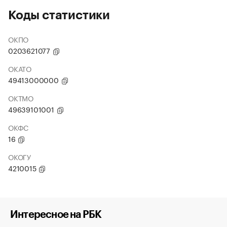
Коды статистики
ОКПО
0203621077
ОКАТО
49413000000
ОКТМО
49639101001
ОКФС
16
ОКОГУ
4210015
Интересное на РБК