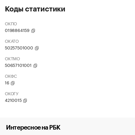
Коды статистики
ОКПО
0198864159
ОКАТО
50257501000
ОКТМО
50657101001
ОКФС
16
ОКОГУ
4210015
Интересное на РБК