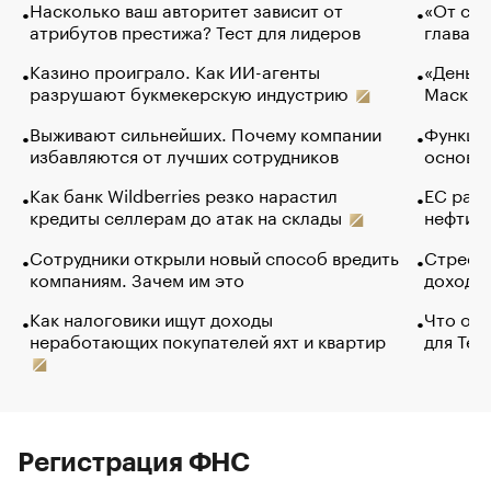
Насколько ваш авторитет зависит от
«От спо
атрибутов престижа? Тест для лидеров
глава к
Казино проиграло. Как ИИ-агенты
«Деньги
разрушают букмекерскую индустрию
Маск в 
Выживают сильнейших. Почему компании
Функции
избавляются от лучших сотрудников
основ э
Как банк Wildberries резко нарастил
ЕС раз
кредиты селлерам до атак на склады
нефти —
Сотрудники открыли новый способ вредить
Стресс 
компаниям. Зачем им это
доходов
Как налоговики ищут доходы
Что обв
неработающих покупателей яхт и квартир
для Tel
Регистрация ФНС