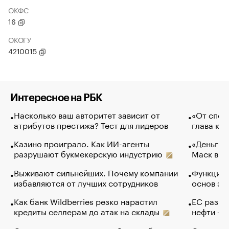
ОКФС
16
ОКОГУ
4210015
Интересное на РБК
Насколько ваш авторитет зависит от
«От спор
атрибутов престижа? Тест для лидеров
глава ко
Казино проиграло. Как ИИ-агенты
«Деньги б
разрушают букмекерскую индустрию
Маск в и
Выживают сильнейших. Почему компании
Функции 
избавляются от лучших сотрудников
основ эф
Как банк Wildberries резко нарастил
ЕС разре
кредиты селлерам до атак на склады
нефти — 