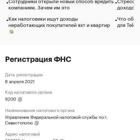
Сотрудники открыли новый способ вредить
Стресс о
компаниям. Зачем им это
доходов 
Как налоговики ищут доходы
Что обви
неработающих покупателей яхт и квартир
для Tele
Регистрация ФНС
Дата регистрации
8 апреля 2021
Код налогового органа
9200
Наименование налогового органа
Управление Федеральной налоговой службы по г.
Севастополю
Адрес налоговой