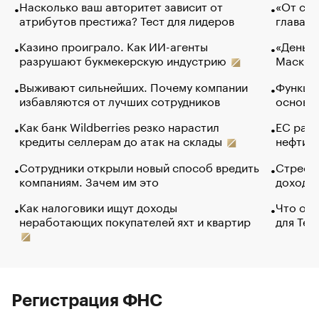
Насколько ваш авторитет зависит от
«От спо
атрибутов престижа? Тест для лидеров
глава к
Казино проиграло. Как ИИ-агенты
«Деньги
разрушают букмекерскую индустрию
Маск в 
Выживают сильнейших. Почему компании
Функции
избавляются от лучших сотрудников
основ э
Как банк Wildberries резко нарастил
ЕС раз
кредиты селлерам до атак на склады
нефти —
Сотрудники открыли новый способ вредить
Стресс 
компаниям. Зачем им это
доходов
Как налоговики ищут доходы
Что обв
неработающих покупателей яхт и квартир
для Tel
Регистрация ФНС