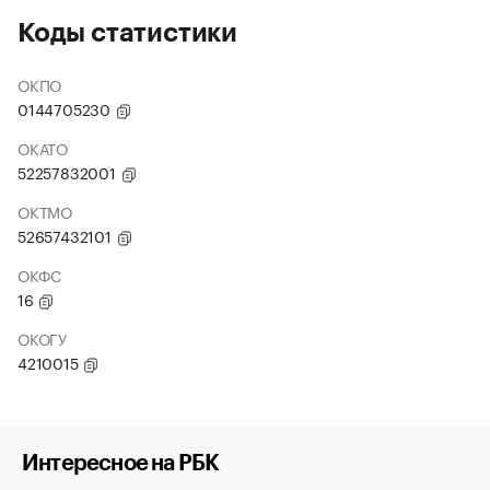
Коды статистики
ОКПО
0144705230
ОКАТО
52257832001
ОКТМО
52657432101
ОКФС
16
ОКОГУ
4210015
Интересное на РБК