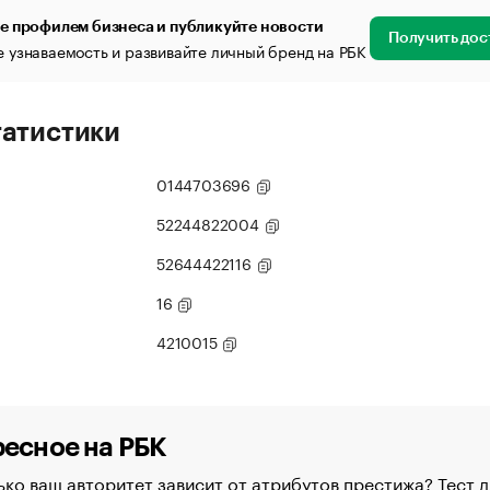
е профилем бизнеса и публикуйте новости
Получить дос
 узнаваемость и развивайте личный бренд на РБК
татистики
0144703696
52244822004
52644422116
16
4210015
есное на РБК
ко ваш авторитет зависит от атрибутов престижа? Тест д