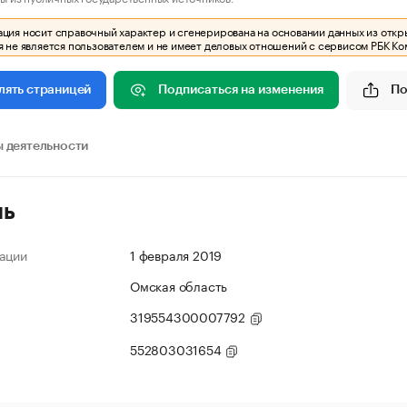
ия носит справочный характер и сгенерирована на основании данных из откр
 не является пользователем и не имеет деловых отношений с сервисом РБК Ко
Подписаться на изменения
По
лять страницей
 деятельности
ль
ации
1 февраля 2019
Омская область
319554300007792
552803031654