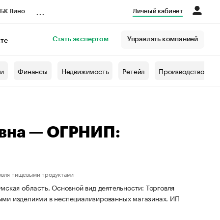
...
БК Вино
Личный кабинет
Стать экспертом
Управлять компанией
кте
азета
жи
Финансы
Недвижимость
Ретейл
Производство
овна — ОГРНИП:
овля пищевыми продуктами
мская область. Основной вид деятельности: Торговля
ыми изделиями в неспециализированных магазинах. ИП