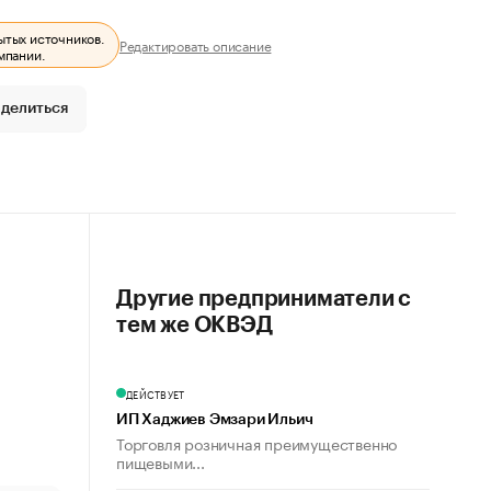
ытых источников.
Редактировать описание
мпании.
делиться
Другие предприниматели с
тем же ОКВЭД
ДЕЙСТВУЕТ
ИП Хаджиев Эмзари Ильич
Торговля розничная преимущественно
пищевыми...