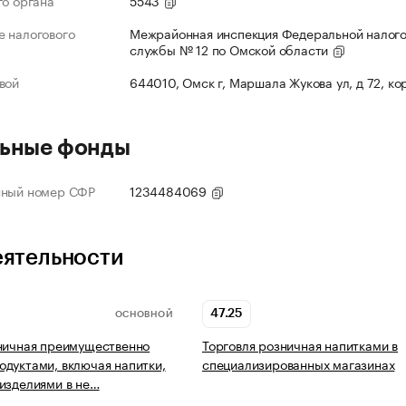
го органа
5543
 налогового
Межрайонная инспекция Федеральной налог
службы № 12 по Омской области
вой
644010, Омск г, Маршала Жукова ул, д 72, ко
ьные фонды
нный номер СФР
1234484069
еятельности
47.25
ОСНОВНОЙ
ничная преимущественно
Торговля розничная напитками в
дуктами, включая напитки,
специализированных магазинах
изделиями в не…