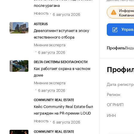
после урагана
Информац
Новость
6 августа 2026
Компания
ASTERUS
Девелопмент вступает в эпоху
Управ
естественного отбора
Мнение эксперта
Профиль
Виды
6 августа 2026
DELTA СИСТЕМЫ БЕЗОПАСНОСТИ
Как работает охрана в частном
Профи
доме
Мнение эксперта
Дата регистр
6 августа 2026
Регион
COMMUNITY REAL ESTATE
ОГРНИП
Кейс Community Real Estate был
награжден на PR-премии LOUD
ИНН
Новость
6 августа 2026
COMMUNITY REAL ESTATE