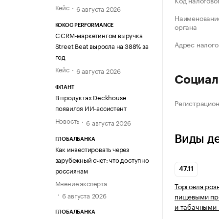
Код налогово
Кейс
6 августа 2026
Наименование
органа
KOKOC PERFORMANCE
С CRM-маркетингом выручка
Адрес налого
Street Beat выросла на 388% за
год
Кейс
6 августа 2026
Социал
ФЛАНТ
В продуктах Deckhouse
Регистрацио
появился ИИ-ассистент
Новость
6 августа 2026
Виды д
ГЛОБАЛБАНКА
Как инвестировать через
зарубежный счет: что доступно
россиянам
47.11
Мнение эксперта
Торговля роз
6 августа 2026
пищевыми про
и табачными 
ГЛОБАЛБАНКА