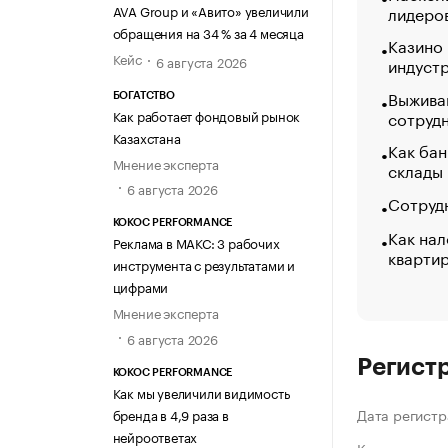
AVA Group и «Авито» увеличили
лидеро
обращения на 34 % за 4 месяца
Казино
Кейс
6 августа 2026
индуст
Выжива
БОГАТСТВО
сотруд
Как работает фондовый рынок
Казахстана
Как бан
Мнение эксперта
склады
6 августа 2026
Сотрудн
KOKOC PERFORMANCE
Как нал
Реклама в МАКС: 3 рабочих
кварти
инструмента с результатами и
цифрами
Мнение эксперта
6 августа 2026
Регист
KOKOC PERFORMANCE
Как мы увеличили видимость
Дата регистр
бренда в 4,9 раза в
нейроответах