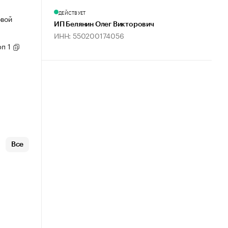
ДЕЙСТВУЕТ
овой
ИП Белянин Олег Викторович
ИНН: 550200174056
рп 1
Все