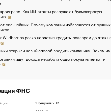
в
 проиграло. Как ИИ-агенты разрушают букмекерскую
рию
ют сильнейших. Почему компании избавляются от лучших
ников
к Wildberries резко нарастил кредиты селлерам до атак н
ики открыли новый способ вредить компаниям. Зачем им
оговики ищут доходы неработающих покупателей яхт и
р
рация ФНС
ации
1 февраля 2019