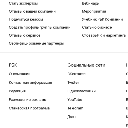
Стать экспертом
Вебинары
Отзывы о вашей компании
Мероприятия
Поделиться кейсом
Учебник РБК Компании
Создать профиль группы компаний
Статьи о бизнесе
Отзывы о сервисе
Словарь PR и маркетинга
Сертифицированные партнеры
РБК
Социальные сети
О компании
ВКонтакте
С
Контактная информация
Twitter
Е
Редакция
Одноклассники
Размещение рекламы
YouTube
Стажерская программа
Telegram
В
Дзен
К