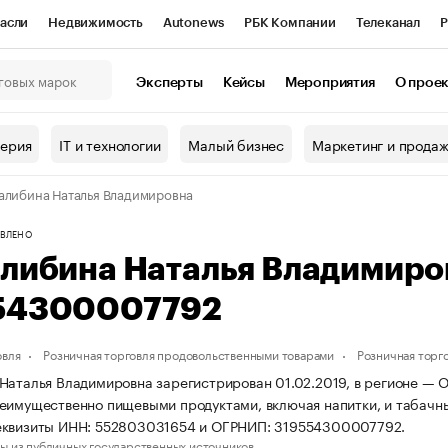
асли
Недвижимость
Autonews
РБК Компании
Телеканал
Р
К Курсы
РБК Life
Тренды
Визионеры
Национальные проекты
Эксперты
Кейсы
Мероприятия
О прое
онный клуб
Исследования
Кредитные рейтинги
Франшизы
Г
терия
IT и технологии
Малый бизнес
Маркетинг и прода
Проверка контрагентов
Политика
Экономика
Бизнес
алибина Наталья Владимировна
ы
ВЛЕНО
алибина Наталья Владимир
54300007792
овля
Розничная торговля продовольственными товарами
Розничная торг
Наталья Владимировна зарегистрирован 01.02.2019, в регионе — О
еимущественно пищевыми продуктами, включая напитки, и табачн
еквизиты ИНН: 552803031654 и ОГРНИП: 319554300007792.
ы из публичных государственных источников.