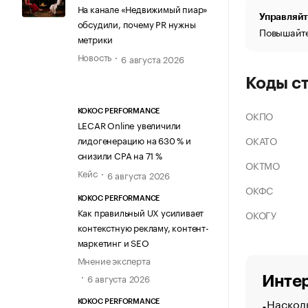
На канале «Недвижимый пиар»
Управляйт
обсудили, почему PR нужны
Повышайте
метрики
Новость
6 августа 2026
Коды с
KOKOC PERFORMANCE
ОКПО
LECAR Online увеличили
ОКАТО
лидогенерацию на 630 % и
снизили CPA на 71 %
ОКТМО
Кейс
6 августа 2026
ОКФС
KOKOC PERFORMANCE
Как правильный UX усиливает
ОКОГУ
контекстную рекламу, контент-
маркетинг и SEO
Мнение эксперта
6 августа 2026
Интер
Насколь
KOKOC PERFORMANCE