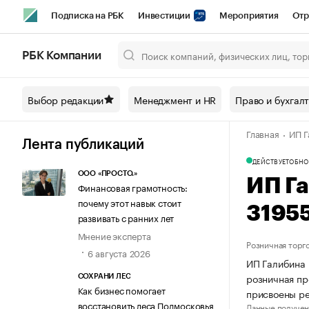
Подписка на РБК
Инвестиции
Мероприятия
Отр
Спорт
Школа управления РБК
РБК Образование
РБ
РБК Компании
Город
Стиль
Крипто
РБК Бизнес-среда
Дискусси
Выбор редакции
Менеджмент и HR
Право и бухгал
Спецпроекты СПб
Конференции СПб
Спецпроекты
Главная
ИП Г
Технологии и медиа
Финансы
Рынок наличной валют
Лента публикаций
ДЕЙСТВУЕТ
ОБНО
ООО «ПРОСТО.»
ИП Г
Финансовая грамотность:
почему этот навык стоит
3195
развивать с ранних лет
Мнение эксперта
Розничная торг
6 августа 2026
ИП Галибина 
розничная пр
СОХРАНИ ЛЕС
Как бизнес помогает
присвоены р
восстановить леса Подмосковья
Данные получен