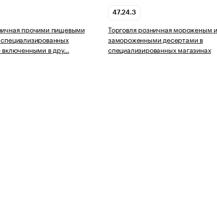
47.24.3
зничная прочими пищевыми
Торговля розничная мороженым 
 специализированных
замороженными десертами в
е включенными в дру…
специализированных магазинах