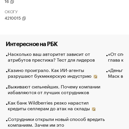
16
ОКОГУ
4210015
Интересное на РБК
Насколько ваш авторитет зависит от
«От спор
атрибутов престижа? Тест для лидеров
глава ко
Казино проиграло. Как ИИ-агенты
«Деньги б
разрушают букмекерскую индустрию
Маск в и
Выживают сильнейших. Почему компании
избавляются от лучших сотрудников
Как банк Wildberries резко нарастил
кредиты селлерам до атак на склады
Сотрудники открыли новый способ вредить
компаниям. Зачем им это