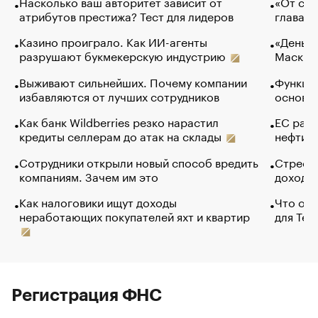
Насколько ваш авторитет зависит от
«От спо
атрибутов престижа? Тест для лидеров
глава к
Казино проиграло. Как ИИ-агенты
«Деньги
разрушают букмекерскую индустрию
Маск в 
Выживают сильнейших. Почему компании
Функции
избавляются от лучших сотрудников
основ э
Как банк Wildberries резко нарастил
ЕС раз
кредиты селлерам до атак на склады
нефти —
Сотрудники открыли новый способ вредить
Стресс 
компаниям. Зачем им это
доходов
Как налоговики ищут доходы
Что обв
неработающих покупателей яхт и квартир
для Tel
Регистрация ФНС