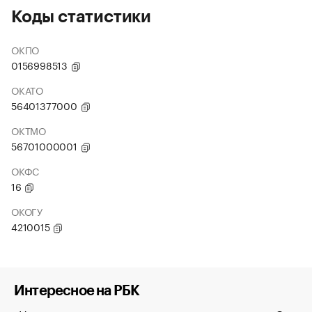
Коды статистики
ОКПО
0156998513
ОКАТО
56401377000
ОКТМО
56701000001
ОКФС
16
ОКОГУ
4210015
Интересное на РБК