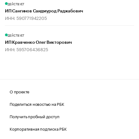
ДЕЙСТВУЕТ
ИП Сангинов Саидмурод Раджабович
ИНН: 590771942205
ДЕЙСТВУЕТ
ИП Кравченко Олег Викторович
ИНН: 595706436825
О проекте
Поделиться новостью на РБК
Получить пробный доступ
Корпоративная подписка РБК