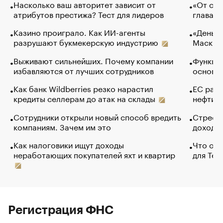
Насколько ваш авторитет зависит от
«От спо
атрибутов престижа? Тест для лидеров
глава к
Казино проиграло. Как ИИ-агенты
«Деньги
разрушают букмекерскую индустрию
Маск в 
Выживают сильнейших. Почему компании
Функции
избавляются от лучших сотрудников
основ э
Как банк Wildberries резко нарастил
ЕС раз
кредиты селлерам до атак на склады
нефти —
Сотрудники открыли новый способ вредить
Стресс 
компаниям. Зачем им это
доходов
Как налоговики ищут доходы
Что обв
неработающих покупателей яхт и квартир
для Tel
Регистрация ФНС