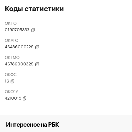
Коды статистики
ОКПО
0190705353
ОКАТО
46486000229
ОКТМО
46786000329
ОКФС
16
ОКОГУ
4210015
Интересное на РБК