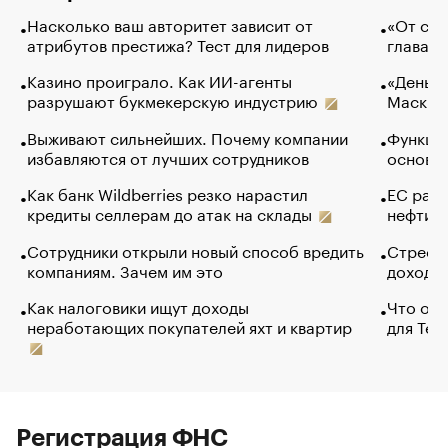
Насколько ваш авторитет зависит от
«От спо
атрибутов престижа? Тест для лидеров
глава к
Казино проиграло. Как ИИ-агенты
«Деньги
разрушают букмекерскую индустрию
Маск в 
Выживают сильнейших. Почему компании
Функции
избавляются от лучших сотрудников
основ э
Как банк Wildberries резко нарастил
ЕС раз
кредиты селлерам до атак на склады
нефти —
Сотрудники открыли новый способ вредить
Стресс 
компаниям. Зачем им это
доходов
Как налоговики ищут доходы
Что обв
неработающих покупателей яхт и квартир
для Tel
Регистрация ФНС