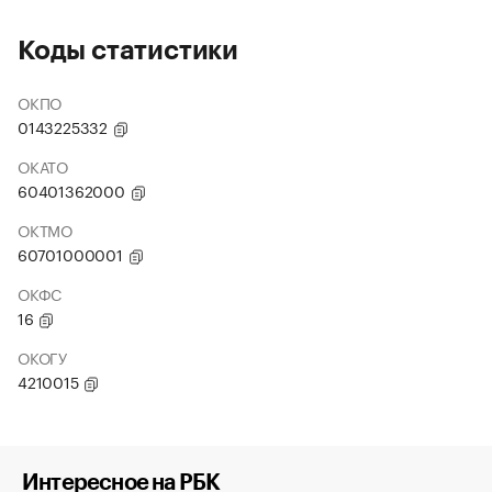
Коды статистики
ОКПО
0143225332
ОКАТО
60401362000
ОКТМО
60701000001
ОКФС
16
ОКОГУ
4210015
Интересное на РБК