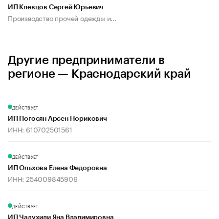
ИП Клевцов Сергей Юрьевич
Производство прочей одежды и...
Другие предприниматели в
регионе — Краснодарский край
ДЕЙСТВУЕТ
ИП Погосян Арсен Норикович
ИНН: 610702501561
ДЕЙСТВУЕТ
ИП Ольхова Елена Федоровна
ИНН: 254009845906
ДЕЙСТВУЕТ
ИП Чалухиди Яна Владимировна