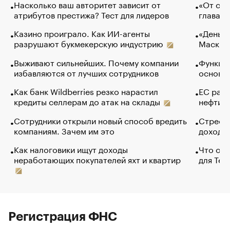
Насколько ваш авторитет зависит от
«От спо
атрибутов престижа? Тест для лидеров
глава к
Казино проиграло. Как ИИ-агенты
«Деньги
разрушают букмекерскую индустрию
Маск в 
Выживают сильнейших. Почему компании
Функции
избавляются от лучших сотрудников
основ э
Как банк Wildberries резко нарастил
ЕС раз
кредиты селлерам до атак на склады
нефти —
Сотрудники открыли новый способ вредить
Стресс 
компаниям. Зачем им это
доходов
Как налоговики ищут доходы
Что обв
неработающих покупателей яхт и квартир
для Tel
Регистрация ФНС