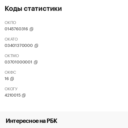
Коды статистики
ОКПО
0145760316
ОКАТО
03401370000
ОКТМО
03701000001
ОКФС
16
ОКОГУ
4210015
Интересное на РБК