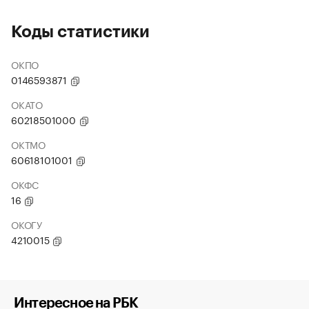
Коды статистики
ОКПО
0146593871
ОКАТО
60218501000
ОКТМО
60618101001
ОКФС
16
ОКОГУ
4210015
Интересное на РБК