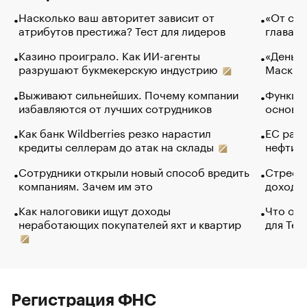
Насколько ваш авторитет зависит от
«От спо
атрибутов престижа? Тест для лидеров
глава к
Казино проиграло. Как ИИ-агенты
«Деньги
разрушают букмекерскую индустрию
Маск в 
Выживают сильнейших. Почему компании
Функции
избавляются от лучших сотрудников
основ э
Как банк Wildberries резко нарастил
ЕС раз
кредиты селлерам до атак на склады
нефти —
Сотрудники открыли новый способ вредить
Стресс 
компаниям. Зачем им это
доходов
Как налоговики ищут доходы
Что обв
неработающих покупателей яхт и квартир
для Tel
Регистрация ФНС