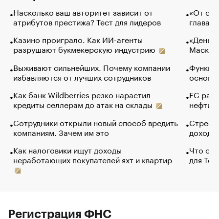
Насколько ваш авторитет зависит от
«От спо
атрибутов престижа? Тест для лидеров
глава к
Казино проиграло. Как ИИ-агенты
«Деньги
разрушают букмекерскую индустрию
Маск в 
Выживают сильнейших. Почему компании
Функции
избавляются от лучших сотрудников
основ э
Как банк Wildberries резко нарастил
ЕС раз
кредиты селлерам до атак на склады
нефти —
Сотрудники открыли новый способ вредить
Стресс 
компаниям. Зачем им это
доходов
Как налоговики ищут доходы
Что обв
неработающих покупателей яхт и квартир
для Tel
Регистрация ФНС