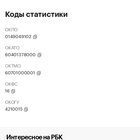
Коды статистики
ОКПО
0149049102
ОКАТО
60401378000
ОКТМО
60701000001
ОКФС
16
ОКОГУ
4210015
Интересное на РБК