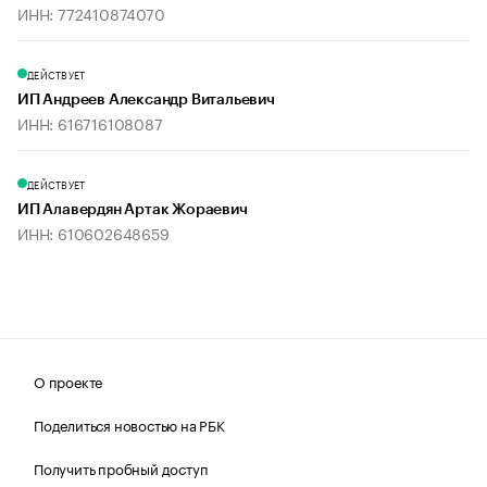
ИНН: 772410874070
ДЕЙСТВУЕТ
ИП Андреев Александр Витальевич
ИНН: 616716108087
ДЕЙСТВУЕТ
ИП Алавердян Артак Жораевич
ИНН: 610602648659
О проекте
Поделиться новостью на РБК
Получить пробный доступ