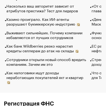
Насколько ваш авторитет зависит от
«От спо
атрибутов престижа? Тест для лидеров
глава к
Казино проиграло. Как ИИ-агенты
«Деньги
разрушают букмекерскую индустрию
Маск в 
Выживают сильнейших. Почему компании
Функции
избавляются от лучших сотрудников
основ э
Как банк Wildberries резко нарастил
ЕС раз
кредиты селлерам до атак на склады
нефти —
Сотрудники открыли новый способ вредить
Стресс 
компаниям. Зачем им это
доходов
Как налоговики ищут доходы
Что обв
неработающих покупателей яхт и квартир
для Tel
Регистрация ФНС