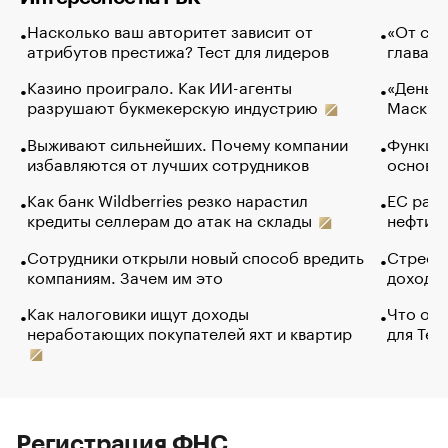
Насколько ваш авторитет зависит от
«От спо
атрибутов престижа? Тест для лидеров
глава к
Казино проиграло. Как ИИ-агенты
«Деньги
разрушают букмекерскую индустрию
Маск в 
Выживают сильнейших. Почему компании
Функции
избавляются от лучших сотрудников
основ э
Как банк Wildberries резко нарастил
ЕС раз
кредиты селлерам до атак на склады
нефти —
Сотрудники открыли новый способ вредить
Стресс 
компаниям. Зачем им это
доходов
Как налоговики ищут доходы
Что обв
неработающих покупателей яхт и квартир
для Tel
Регистрация ФНС