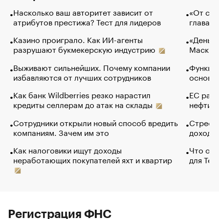
Насколько ваш авторитет зависит от
«От спо
атрибутов престижа? Тест для лидеров
глава к
Казино проиграло. Как ИИ-агенты
«Деньги
разрушают букмекерскую индустрию
Маск в 
Выживают сильнейших. Почему компании
Функции
избавляются от лучших сотрудников
основ э
Как банк Wildberries резко нарастил
ЕС раз
кредиты селлерам до атак на склады
нефти —
Сотрудники открыли новый способ вредить
Стресс 
компаниям. Зачем им это
доходов
Как налоговики ищут доходы
Что обв
неработающих покупателей яхт и квартир
для Tel
Регистрация ФНС