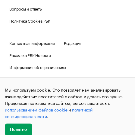
Вопросы и ответы
Политика Cookies РБК
Контактная информация
Редакция
Рассылка РБК Новости
Информация об ограничениях
Правовая информация
О соблюдении авторских прав
Мы используем cookie. Это позволяет нам анализировать
© АО «РОСБИЗНЕСКОНСАЛТИНГ»,
1995–2026.
Сообщения
и материалы информационного агентства «РБК»
взаимодействие посетителей с сайтом и делать его лучше.
(зарегистрировано Федеральной службой по надзору в сфере
Продолжая пользоваться сайтом, вы соглашаетесь с
связи, информационных технологий и массовых
использованием файлов cookie
и
политикой
коммуникаций (Роскомнадзор) 09.12.2015 за номером ИА
№ФС77-63848) сопровождаются пометкой «РБК». Отдельные
конфиденциальности
.
публикации могут содержать информацию,
не предназначенную для пользователей
до 18 лет.
companycardsfeedback@rbc.ru
Понятно