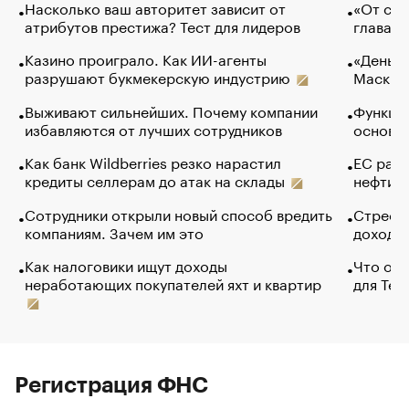
Насколько ваш авторитет зависит от
«От спо
атрибутов престижа? Тест для лидеров
глава к
Казино проиграло. Как ИИ-агенты
«Деньги
разрушают букмекерскую индустрию
Маск в 
Выживают сильнейших. Почему компании
Функции
избавляются от лучших сотрудников
основ э
Как банк Wildberries резко нарастил
ЕС раз
кредиты селлерам до атак на склады
нефти —
Сотрудники открыли новый способ вредить
Стресс 
компаниям. Зачем им это
доходов
Как налоговики ищут доходы
Что обв
неработающих покупателей яхт и квартир
для Tel
Регистрация ФНС