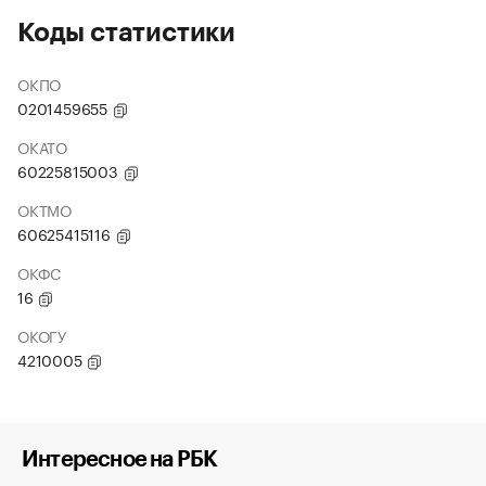
Коды статистики
ОКПО
0201459655
ОКАТО
60225815003
ОКТМО
60625415116
ОКФС
16
ОКОГУ
4210005
Интересное на РБК