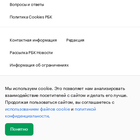
Вопросы и ответы
Политика Cookies РБК
Контактная информация
Редакция
Рассылка РБК Новости
Информация об ограничениях
Правовая информация
О соблюдении авторских прав
Мы используем cookie. Это позволяет нам анализировать
© АО «РОСБИЗНЕСКОНСАЛТИНГ»,
1995–2026.
Сообщения
и материалы информационного агентства «РБК»
взаимодействие посетителей с сайтом и делать его лучше.
(зарегистрировано Федеральной службой по надзору в сфере
Продолжая пользоваться сайтом, вы соглашаетесь с
связи, информационных технологий и массовых
использованием файлов cookie
и
политикой
коммуникаций (Роскомнадзор) 09.12.2015 за номером ИА
№ФС77-63848) сопровождаются пометкой «РБК». Отдельные
конфиденциальности
.
публикации могут содержать информацию,
не предназначенную для пользователей
до 18 лет.
companycardsfeedback@rbc.ru
Понятно
Добавить
Главное
Эксперты
Кейсы
Мероприятия