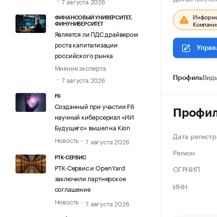
7 августа 2026
Информац
ФИНАНСОВЫЙ УНИВЕРСИТЕТ,
Компания
ФИНУНИВЕРСИТЕТ
Является ли ПДС драйвером
роста капитализации
Управ
российского рынка
Мнение эксперта
Профиль
Виды
7 августа 2026
F6
Созданный при участии F6
Профи
научный киберсериал «ИИ
Будущего» вышел на Kion
Дата регистр
Новость
7 августа 2026
Регион
РТК-СЕРВИС
РТК-Сервис и OpenYard
ОГРНИП
заключили партнерское
ИНН
соглашение
Новость
7 августа 2026