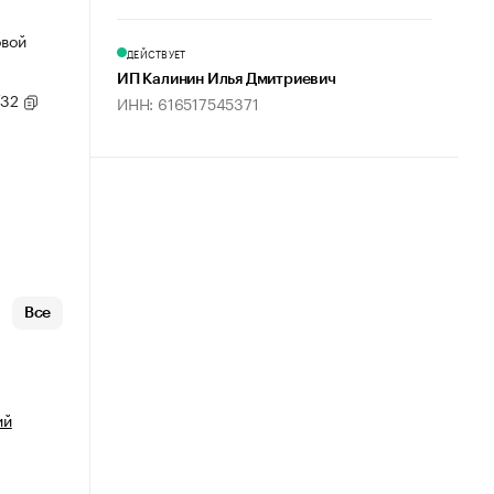
овой
ДЕЙСТВУЕТ
ИП Калинин Илья Дмитриевич
/32
ИНН: 616517545371
Все
ий