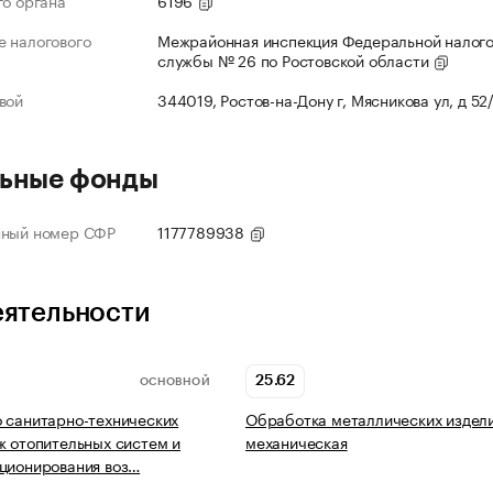
го органа
6196
 налогового
Межрайонная инспекция Федеральной налог
службы № 26 по Ростовской области
вой
344019, Ростов-на-Дону г, Мясникова ул, д 52
ьные фонды
нный номер СФР
1177789938
еятельности
25.62
ОСНОВНОЙ
 санитарно-технических
Обработка металлических издел
ж отопительных систем и
механическая
ционирования воз…