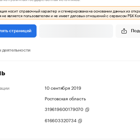
ия носит справочный характер и сгенерирована на основании данных из откр
 не является пользователем и не имеет деловых отношений с сервисом РБК Ко
Под
лять страницей
 деятельности
ль
ации
10 сентября 2019
Ростовская область
319619600179070
616603320734