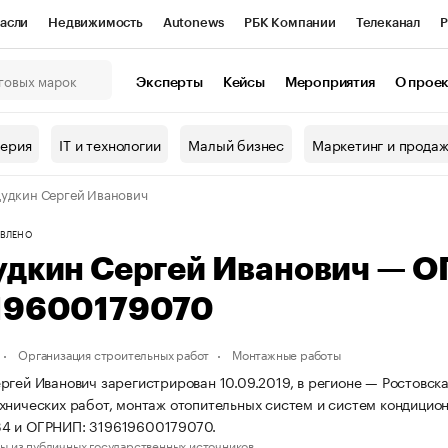
асли
Недвижимость
Autonews
РБК Компании
Телеканал
Р
К Курсы
РБК Life
Тренды
Визионеры
Национальные проекты
Эксперты
Кейсы
Мероприятия
О прое
онный клуб
Исследования
Кредитные рейтинги
Франшизы
Г
терия
IT и технологии
Малый бизнес
Маркетинг и прода
Проверка контрагентов
Политика
Экономика
Бизнес
удкин Сергей Иванович
ы
ВЛЕНО
удкин Сергей Иванович — 
19600179070
Организация строительных работ
Монтажные работы
ргей Иванович зарегистрирован 10.09.2019, в регионе — Ростовска
хнических работ, монтаж отопительных систем и систем кондицио
4 и ОГРНИП: 319619600179070.
ы из публичных государственных источников.