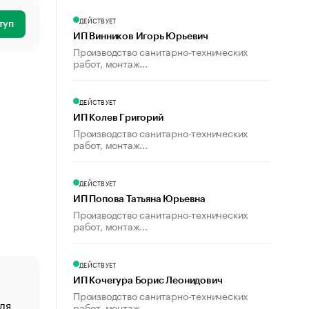
ДЕЙСТВУЕТ
туп
ИП Винников Игорь Юрьевич
Производство санитарно-технических
работ, монтаж...
ДЕЙСТВУЕТ
ИП Колев Григорий
Производство санитарно-технических
работ, монтаж...
ДЕЙСТВУЕТ
ИП Попова Татьяна Юрьевна
Производство санитарно-технических
работ, монтаж...
ДЕЙСТВУЕТ
ИП Кочегура Борис Леонидович
Производство санитарно-технических
ля
«От спорта тело стареет иначе». Как живет глава ко
работ, монтаж...