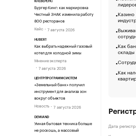
КЛЕВЕРЕНС
лидеро
Бургер Кинг: как маркировка
Казино
Честный ЗНАК изменила работу
индуст
800 ресторанов
Кейс
Выжива
7 августа 2026
сотруд
HUBERT
Как бан
Как выбрать надежный газовый
склады
котел для холодной зимы
Мнение эксперта
Сотрудн
7 августа 2026
Как нал
кварти
ЦЕНТРПРОГРАММСИСТЕМ
«Земельный банк» получил
инструмент для анализа зон
вокруг объектов
Новость
7 августа 2026
Регист
DEMIAND
Умная бытовая техника больше
Дата регистр
не роскошь, а массовый