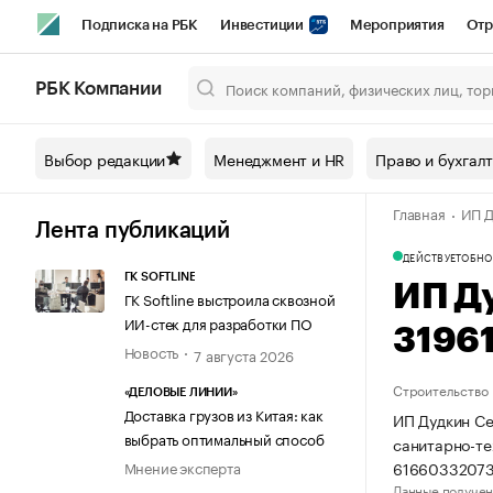
Подписка на РБК
Инвестиции
Мероприятия
Отр
Спорт
Школа управления РБК
РБК Образование
РБ
РБК Компании
Город
Стиль
Крипто
РБК Бизнес-среда
Дискусси
Выбор редакции
Менеджмент и HR
Право и бухгал
Спецпроекты СПб
Конференции СПб
Спецпроекты
Главная
ИП Д
Технологии и медиа
Финансы
Рынок наличной валют
Лента публикаций
ДЕЙСТВУЕТ
ОБНО
ГК SOFTLINE
ИП Д
ГК Softline выстроила сквозной
ИИ-стек для разработки ПО
3196
Новость
7 августа 2026
Строительство
«ДЕЛОВЫЕ ЛИНИИ»
Доставка грузов из Китая: как
ИП Дудкин Се
выбрать оптимальный способ
санитарно-те
61660332073
Мнение эксперта
Данные получен