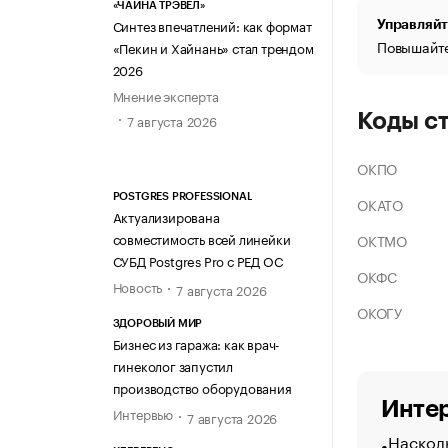
«ЧАЙНА ТРЭВЕЛ»
Синтез впечатлений: как формат
Управляйт
Повышайте
«Пекин и Хайнань» стал трендом
2026
Мнение эксперта
Коды с
7 августа 2026
ОКПО
POSTGRES PROFESSIONAL
ОКАТО
Актуализирована
совместимость всей линейки
ОКТМО
СУБД Postgres Pro с РЕД ОС
ОКФС
Новость
7 августа 2026
ОКОГУ
ЗДОРОВЫЙ МИР
Бизнес из гаража: как врач-
гинеколог запустил
производство оборудования
Интер
Интервью
7 августа 2026
Насколь