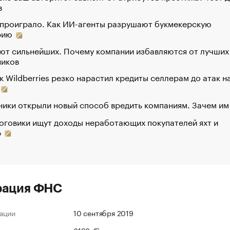
в
 проиграло. Как ИИ-агенты разрушают букмекерскую
рию
ют сильнейших. Почему компании избавляются от лучших
ников
к Wildberries резко нарастил кредиты селлерам до атак н
ики открыли новый способ вредить компаниям. Зачем им
оговики ищут доходы неработающих покупателей яхт и
р
рация ФНС
ации
10 сентября 2019