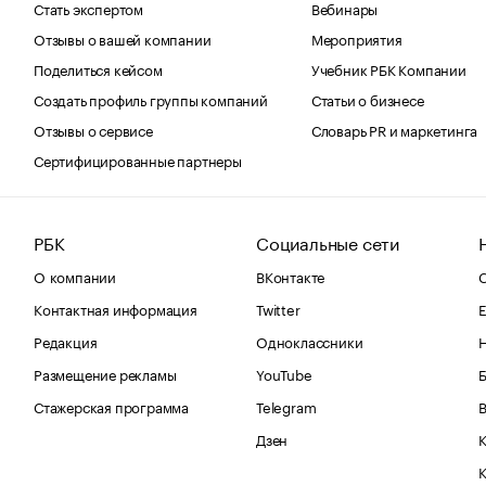
Стать экспертом
Вебинары
Отзывы о вашей компании
Мероприятия
Поделиться кейсом
Учебник РБК Компании
Создать профиль группы компаний
Статьи о бизнесе
Отзывы о сервисе
Словарь PR и маркетинга
Сертифицированные партнеры
РБК
Социальные сети
О компании
ВКонтакте
С
Контактная информация
Twitter
Е
Редакция
Одноклассники
Размещение рекламы
YouTube
Стажерская программа
Telegram
В
Дзен
К