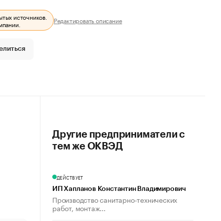
ытых источников.
Редактировать описание
мпании.
елиться
Другие предприниматели с
тем же ОКВЭД
ДЕЙСТВУЕТ
ИП Хапланов Константин Владимирович
Производство санитарно-технических
работ, монтаж...