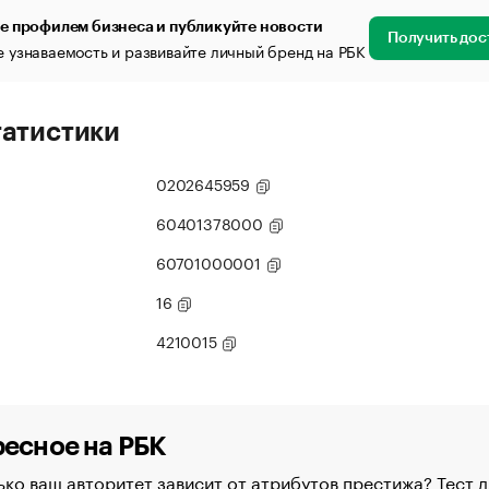
е профилем бизнеса и публикуйте новости
Получить дос
 узнаваемость и развивайте личный бренд на РБК
татистики
0202645959
60401378000
60701000001
16
4210015
есное на РБК
ко ваш авторитет зависит от атрибутов престижа? Тест д