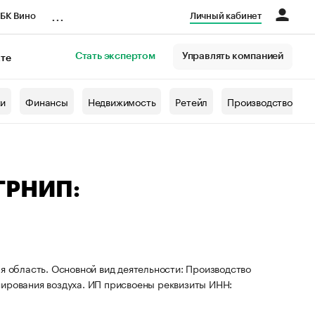
...
БК Вино
Личный кабинет
Стать экспертом
Управлять компанией
кте
азета
жи
Финансы
Недвижимость
Ретейл
Производство
ОГРНИП:
я область. Основной вид деятельности: Производство
нирования воздуха. ИП присвоены реквизиты ИНН: