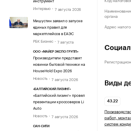
Код налогово
инструмент
Интервью
7 августа 2026
Наименование
органа
Мишустин заявил о запуске
Адрес налого
единых правил для
маркетплейсов в ЕАЭС
РБК Бизнес
7 августа
Социал
ООО «МАЙЕР ЭКСПО ГРУПП»
Производители представят
Регистрацио
новинки бытовой техники на
HouseHold Expo 2026
Новость
7 августа 2026
Виды д
«БАЛТИЙСКИЙ ЛИЗИНГ»
«Балтийский лизинг» провел
презентации кроссоверов Li
43.22
Auto
Производство
Новость
7 августа 2026
работ, монта
систем конди
САН-СИТИ