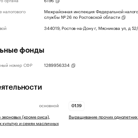
го органа
6196
 налогового
Межрайонная инспекция Федеральной налог
службы № 26 по Ростовской области
вой
344019, Ростов-на-Дону г, Мясникова ул, д 52
ьные фонды
нный номер СФР
1289956334
еятельности
01.19
ОСНОВНОЙ
зерновых (кроме риса),
Выращивание прочих однолетних 
 культур и семян масличных