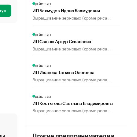
ДЕЙСТВУЕТ
туп
ИП Бахмудов Идрис Бахмудович
Выращивание зерновых (кроме риса...
ДЕЙСТВУЕТ
ИП Саакян Артур Севанович
Выращивание зерновых (кроме риса...
ДЕЙСТВУЕТ
ИП Иванова Татьяна Олеговна
Выращивание зерновых (кроме риса...
ДЕЙСТВУЕТ
ИП Костыгова Светлана Владимировна
Выращивание зерновых (кроме риса...
ля
«От спорта тело стареет иначе». Как живет глава ко
Другие предприниматели в