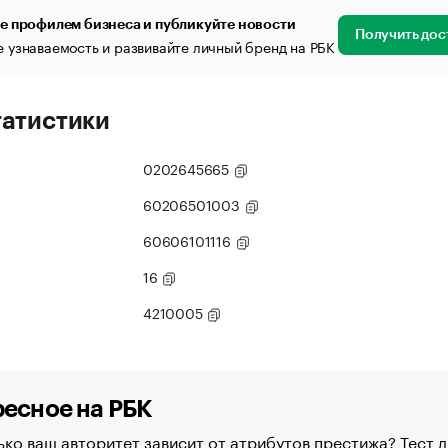
е профилем бизнеса и публикуйте новости
Получить дос
 узнаваемость и развивайте личный бренд на РБК
татистики
0202645665
60206501003
60606101116
16
4210005
есное на РБК
ко ваш авторитет зависит от атрибутов престижа? Тест д