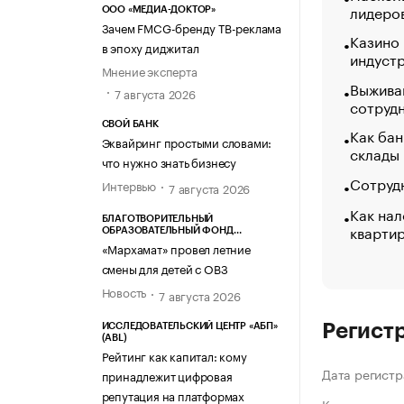
лидеро
ООО «МЕДИА-ДОКТОР»
Зачем FMCG-бренду ТВ-реклама
Казино
в эпоху диджитал
индуст
Мнение эксперта
Выжива
7 августа 2026
сотруд
СВОЙ БАНК
Как бан
Эквайринг простыми словами:
склады
что нужно знать бизнесу
Сотрудн
Интервью
7 августа 2026
Как нал
БЛАГОТВОРИТЕЛЬНЫЙ
кварти
ОБРАЗОВАТЕЛЬНЫЙ ФОНД
«МАРХАМАТ»
«Мархамат» провел летние
смены для детей с ОВЗ
Новость
7 августа 2026
Регист
ИССЛЕДОВАТЕЛЬСКИЙ ЦЕНТР «АБП»
(ABL)
Рейтинг как капитал: кому
Дата регистр
принадлежит цифровая
репутация на платформах