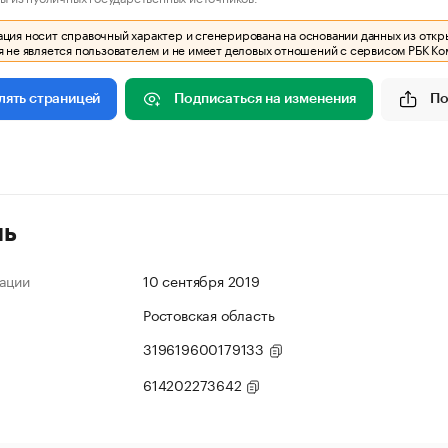
ия носит справочный характер и сгенерирована на основании данных из откр
 не является пользователем и не имеет деловых отношений с сервисом РБК Ко
Подписаться на изменения
По
лять страницей
ль
ации
10 сентября 2019
Ростовская область
319619600179133
614202273642