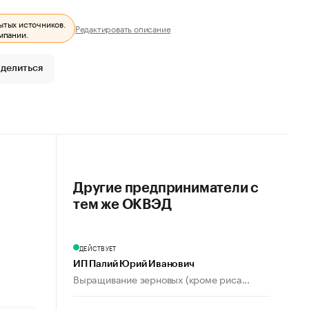
ытых источников.
Редактировать описание
мпании.
делиться
Другие предприниматели с
тем же ОКВЭД
ДЕЙСТВУЕТ
ИП Палий Юрий Иванович
Выращивание зерновых (кроме риса...