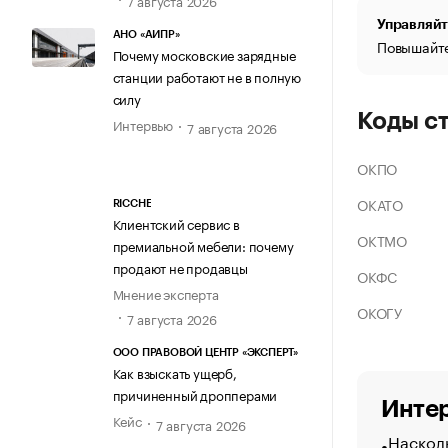
Управляйт
АНО «АИПР»
Повышайте
Почему московские зарядные
станции работают не в полную
силу
Коды с
Интервью
7 августа 2026
ОКПО
ОКАТО
RICCHE
Клиентский сервис в
ОКТМО
премиальной мебели: почему
продают не продавцы
ОКФС
Мнение эксперта
ОКОГУ
7 августа 2026
ООО ПРАВОВОЙ ЦЕНТР «ЭКСПЕРТ»
Как взыскать ущерб,
причиненный дропперами
Интер
Кейс
7 августа 2026
Насколь