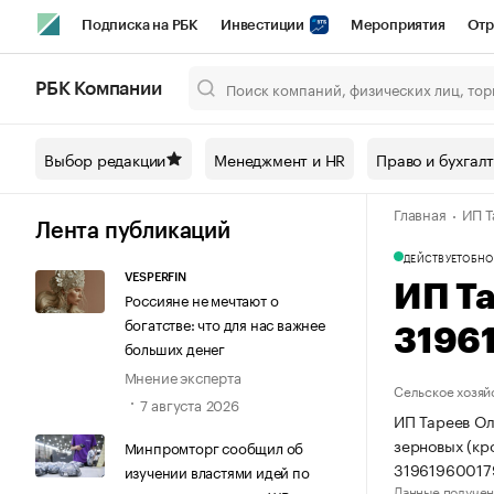
Подписка на РБК
Инвестиции
Мероприятия
Отр
Спорт
Школа управления РБК
РБК Образование
РБ
РБК Компании
Город
Стиль
Крипто
РБК Бизнес-среда
Дискусси
Выбор редакции
Менеджмент и HR
Право и бухгал
Спецпроекты СПб
Конференции СПб
Спецпроекты
Главная
ИП Т
Технологии и медиа
Финансы
Рынок наличной валют
Лента публикаций
ДЕЙСТВУЕТ
ОБНО
VESPERFIN
ИП Т
Россияне не мечтают о
богатстве: что для нас важнее
3196
больших денег
Мнение эксперта
Сельское хозяй
7 августа 2026
ИП Тареев Ол
зерновых (кр
Минпромторг сообщил об
31961960017
изучении властями идей по
Данные получен