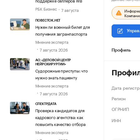
поддержке селлеров WB
РБК Бизнес
7 августа
Информац
Компания
ПОВЕСТОК.НЕТ
Нужен ли военный билет для
Управ
получения загранпаспорта
Мнение эксперта
7 августа 2026
Профиль
АО «ДЕЛОВОЙ ЦЕНТР
НЕЙРОХИРУРГИИ»
Судорожные приступы: что
Профи
нужно знать пациенту
Мнение эксперта
Дата регистр
7 августа 2026
Регион
СПЕКТРДАТА
ОГРНИП
Проверка кандидатов для
кадрового агентства: как
ИНН
повысить качество отбора
Мнение эксперта
7 августа 2026