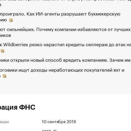
в
 проиграло. Как ИИ-агенты разрушают букмекерскую
рию
ют сильнейших. Почему компании избавляются от лучших
ников
к Wildberries резко нарастил кредиты селлерам до атак н
ики открыли новый способ вредить компаниям. Зачем им
оговики ищут доходы неработающих покупателей яхт и
р
рация ФНС
ации
10 сентября 2019