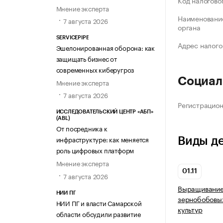
Код налогово
Мнение эксперта
Наименование
7 августа 2026
органа
SERVICEPIPE
Адрес налого
Эшелонированная оборона: как
защищать бизнес от
современных киберугроз
Социал
Мнение эксперта
7 августа 2026
Регистрацио
ИССЛЕДОВАТЕЛЬСКИЙ ЦЕНТР «АБП»
(ABL)
От посредника к
инфраструктуре: как меняется
Виды д
роль цифровых платформ
Мнение эксперта
01.11
7 августа 2026
Выращивание 
НИИ ПГ
зернобобовых
НИИ ПГ и власти Самарской
культур
области обсудили развитие