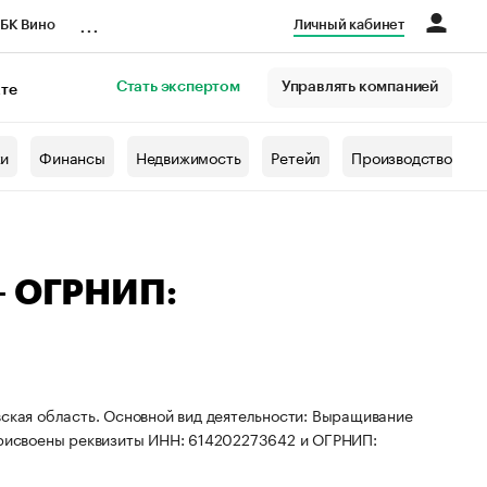
...
БК Вино
Личный кабинет
Стать экспертом
Управлять компанией
кте
азета
жи
Финансы
Недвижимость
Ретейл
Производство
— ОГРНИП:
вская область. Основной вид деятельности: Выращивание
 присвоены реквизиты ИНН: 614202273642 и ОГРНИП: