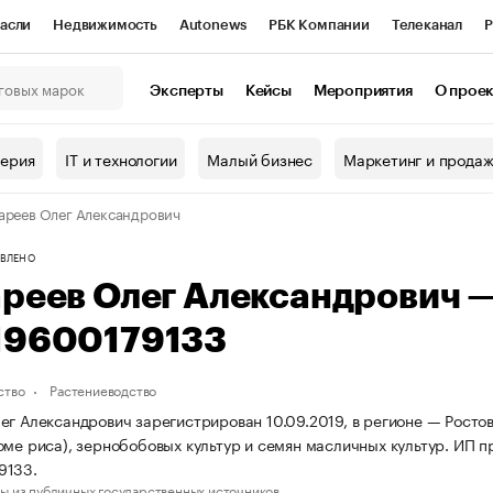
асли
Недвижимость
Autonews
РБК Компании
Телеканал
Р
К Курсы
РБК Life
Тренды
Визионеры
Национальные проекты
Эксперты
Кейсы
Мероприятия
О прое
онный клуб
Исследования
Кредитные рейтинги
Франшизы
Г
терия
IT и технологии
Малый бизнес
Маркетинг и прода
Проверка контрагентов
Политика
Экономика
Бизнес
ареев Олег Александрович
ы
ВЛЕНО
ареев Олег Александрович 
19600179133
ство
Растениеводство
ег Александрович зарегистрирован 10.09.2019, в регионе — Росто
оме риса), зернобобовых культур и семян масличных культур. ИП
9133.
ы из публичных государственных источников.