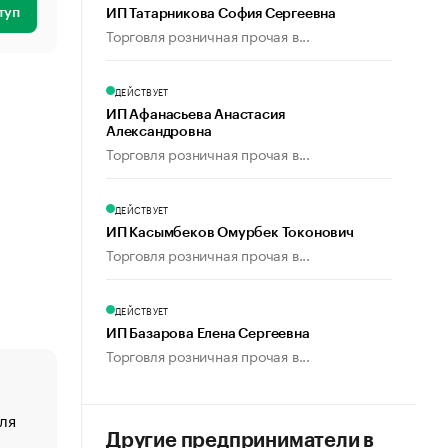
туп
ИП Татарникова София Сергеевна
Торговля розничная прочая в...
ДЕЙСТВУЕТ
ИП Афанасьева Анастасия
Александровна
Торговля розничная прочая в...
ДЕЙСТВУЕТ
ИП Касымбеков Омурбек Токонович
Торговля розничная прочая в...
ДЕЙСТВУЕТ
ИП Базарова Елена Сергеевна
Торговля розничная прочая в...
ля
«От спорта тело стареет иначе». Как живет глава ко
создавшей GTA
Другие предприниматели в