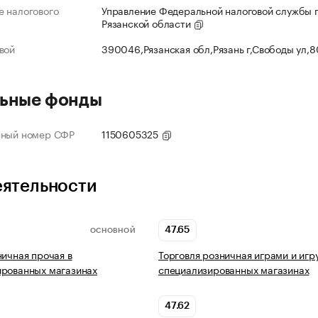
 налогового
Управление Федеральной налоговой службы 
Рязанской области
вой
390046,Рязанская обл,Рязань г,Свободы ул,
ьные фонды
нный номер СФР
1150605325
еятельности
47.65
ОСНОВНОЙ
ничная прочая в
Торговля розничная играми и игр
ированных магазинах
специализированных магазинах
47.62