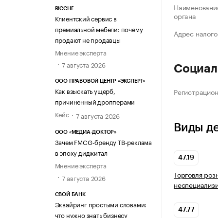
Наименование
RICCHE
органа
Клиентский сервис в
премиальной мебели: почему
Адрес налого
продают не продавцы
Мнение эксперта
7 августа 2026
Социал
ООО ПРАВОВОЙ ЦЕНТР «ЭКСПЕРТ»
Как взыскать ущерб,
Регистрацио
причиненный дропперами
Кейс
7 августа 2026
Виды д
ООО «МЕДИА-ДОКТОР»
Зачем FMCG-бренду ТВ-реклама
в эпоху диджитал
47.19
Мнение эксперта
Торговля роз
7 августа 2026
неспециализ
СВОЙ БАНК
Эквайринг простыми словами:
47.77
что нужно знать бизнесу