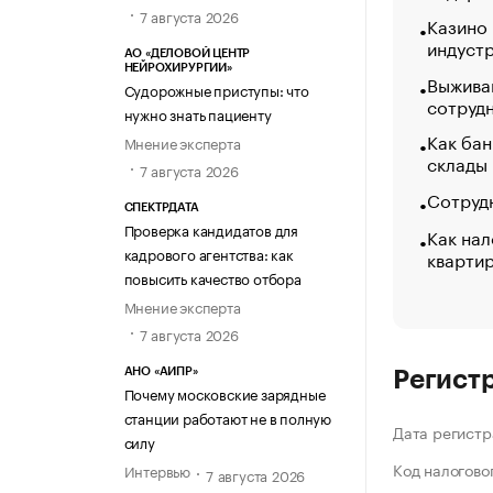
7 августа 2026
Казино
индуст
АО «ДЕЛОВОЙ ЦЕНТР
НЕЙРОХИРУРГИИ»
Выжива
Судорожные приступы: что
сотруд
нужно знать пациенту
Как бан
Мнение эксперта
склады
7 августа 2026
Сотрудн
СПЕКТРДАТА
Проверка кандидатов для
Как нал
кадрового агентства: как
кварти
повысить качество отбора
Мнение эксперта
7 августа 2026
АНО «АИПР»
Регист
Почему московские зарядные
станции работают не в полную
Дата регистр
силу
Код налогово
Интервью
7 августа 2026