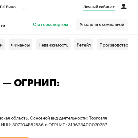
...
БК Вино
Личный кабинет
Стать экспертом
Управлять компанией
кте
азета
жи
Финансы
Недвижимость
Ретейл
Производство
ч — ОГРНИП:
ская область. Основной вид деятельности: Торговля
ты ИНН: 507204582836 и ОГРНИП: 319623400029257.