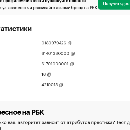
е профилем бизнеса и публикуйте новости
Получить дос
 узнаваемость и развивайте личный бренд на РБК
татистики
0180979426
61401380000
61701000001
16
4210015
есное на РБК
ко ваш авторитет зависит от атрибутов престижа? Тест д
в