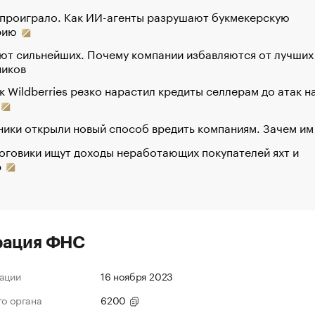
 проиграло. Как ИИ-агенты разрушают букмекерскую
рию
ют сильнейших. Почему компании избавляются от лучших
ников
к Wildberries резко нарастил кредиты селлерам до атак н
ики открыли новый способ вредить компаниям. Зачем им
оговики ищут доходы неработающих покупателей яхт и
р
рация ФНС
ации
16 ноября 2023
го органа
6200