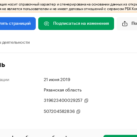
ия носит справочный характер и сгенерирована на основании данных из откр
 не является пользователем и не имеет деловых отношений с сервисом РБК Ко
Подписаться на изменения
По
лять страницей
 деятельности
ль
ации
21 июня 2019
Рязанская область
319623400029257
507204582836