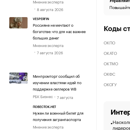
Управляйт
Мнение эксперта
Повышайте
8 августа 2026
VESPERFIN
Россияне не мечтают о
Коды с
богатстве: что для нас важнее
больших денег
ОКПО
Мнение эксперта
7 августа 2026
ОКАТО
ОКТМО
ОКФС
Минпромторг сообщил об
изучении властями идей по
ОКОГУ
поддержке селлеров WB
РБК Бизнес
7 августа
ПОВЕСТОК.НЕТ
Интер
Нужен ли военный билет для
получения загранпаспорта
Насколь
лидеро
Мнение эксперта