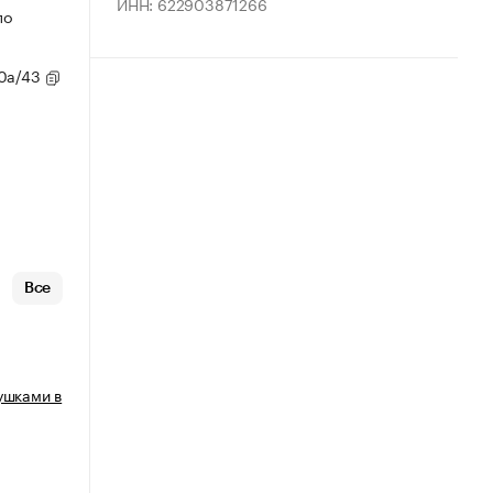
ИНН: 622903871266
по
80а/43
Все
ушками в