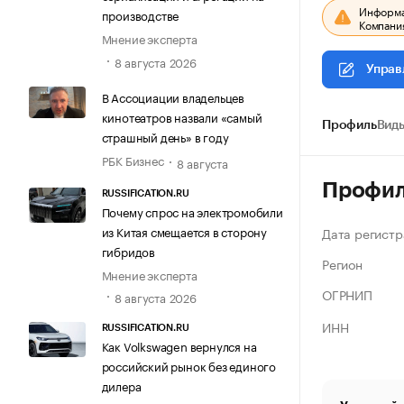
Информац
производстве
Компания
Мнение эксперта
8 августа 2026
Управ
В Ассоциации владельцев
кинотеатров назвали «самый
Профиль
Виды
страшный день» в году
РБК Бизнес
8 августа
Профи
RUSSIFICATION.RU
Почему спрос на электромобили
из Китая смещается в сторону
Дата регистр
гибридов
Регион
Мнение эксперта
ОГРНИП
8 августа 2026
ИНН
RUSSIFICATION.RU
Как Volkswagen вернулся на
российский рынок без единого
дилера