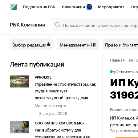
Подписка на РБК
Инвестиции
Мероприятия
Отр
Спорт
Школа управления РБК
РБК Образование
РБ
РБК Компании
Город
Стиль
Крипто
РБК Бизнес-среда
Дискусси
Выбор редакции
Менеджмент и HR
Право и бухгал
Спецпроекты СПб
Конференции СПб
Спецпроекты
Главная
ИП К
Технологии и медиа
Финансы
Рынок наличной валют
Лента публикаций
ДЕЙСТВУЕТ
ОБНО
VPROEKTE
ИП К
Управление строительством: как
студия реализует
3196
архитектурный проект дома
Мнение эксперта
Розничная торг
8 августа 2026
ИП Кулешов А
розничная пр
ООО «МАЛЛЕНОМ СИСТЕМС»
Как выбрать систему для
Данные получен
сериализации и агрегации на