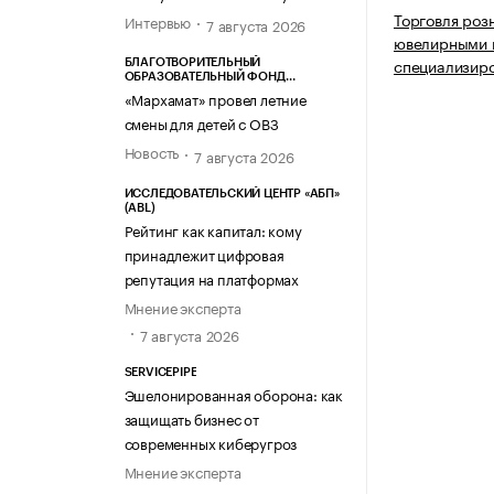
Торговля роз
Интервью
7 августа 2026
ювелирными 
специализир
БЛАГОТВОРИТЕЛЬНЫЙ
ОБРАЗОВАТЕЛЬНЫЙ ФОНД
«МАРХАМАТ»
«Мархамат» провел летние
смены для детей с ОВЗ
Новость
7 августа 2026
ИССЛЕДОВАТЕЛЬСКИЙ ЦЕНТР «АБП»
(ABL)
Рейтинг как капитал: кому
принадлежит цифровая
репутация на платформах
Мнение эксперта
7 августа 2026
SERVICEPIPE
Эшелонированная оборона: как
защищать бизнес от
современных киберугроз
Мнение эксперта