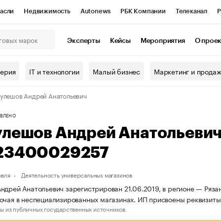
асли
Недвижимость
Autonews
РБК Компании
Телеканал
Р
К Курсы
РБК Life
Тренды
Визионеры
Национальные проекты
Эксперты
Кейсы
Мероприятия
О прое
онный клуб
Исследования
Кредитные рейтинги
Франшизы
Г
терия
IT и технологии
Малый бизнес
Маркетинг и прода
Проверка контрагентов
Политика
Экономика
Бизнес
улешов Андрей Анатольевич
ы
ВЛЕНО
улешов Андрей Анатольеви
23400029257
овля
Деятельность универсальных магазинов
ндрей Анатольевич зарегистрирован 21.06.2019, в регионе — Рязан
очая в неспециализированных магазинах. ИП присвоены реквизи
ы из публичных государственных источников.