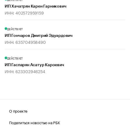
ИП Хачатрян Карен Гарникович
ИНН: 402572959159
ДЕЙСТВУЕТ
ИП Гончаров Дмитрий Эдуардович
ИНН: 635704958490
ДЕЙСТВУЕТ
ИП Гаспарян Асатур Кароевич
ИНН: 623302946254
О проекте
Поделиться новостью на РБК