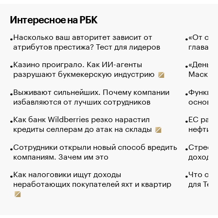
Интересное на РБК
Насколько ваш авторитет зависит от
«От спо
атрибутов престижа? Тест для лидеров
глава к
Казино проиграло. Как ИИ-агенты
«Деньги
разрушают букмекерскую индустрию
Маск в 
Выживают сильнейших. Почему компании
Функции
избавляются от лучших сотрудников
основ э
Как банк Wildberries резко нарастил
ЕС раз
кредиты селлерам до атак на склады
нефти —
Сотрудники открыли новый способ вредить
Стресс 
компаниям. Зачем им это
доходов
Как налоговики ищут доходы
Что обв
неработающих покупателей яхт и квартир
для Tel