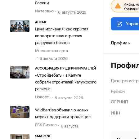
России
Информац
Компания
Интервью
6 августа 2026
АПКБК
Управ
Цена молчания: как скрытая
корпоративная агрессия
разрушает бизнес
Профиль
Мнение эксперта
6 августа 2026
Профи
АССОЦИАЦИЯ ПРЕДПРИНИМАТЕЛЕЙ
«Стройдебаты» в Калуге
Дата регистр
собрали строителей калужского
региона
Регион
Новость
6 августа 2026
ОГРНИП
Wildberries объявил о новых
ИНН
мерах поддержки продавцов
РБК Бизнес
6 августа
SMARENT