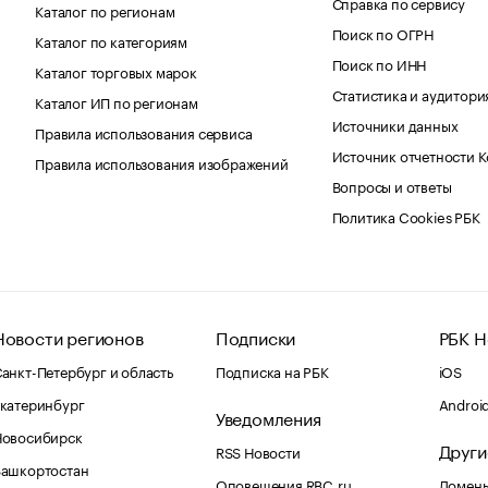
Справка по сервису
Каталог по регионам
Поиск по ОГРН
Каталог по категориям
Поиск по ИНН
Каталог торговых марок
Статистика и аудитори
Каталог ИП по регионам
Источники данных
Правила использования сервиса
Источник отчетности 
Правила использования изображений
Вопросы и ответы
Политика Cookies РБК
Новости регионов
Подписки
РБК Н
анкт-Петербург и область
Подписка на РБК
iOS
катеринбург
Androi
Уведомления
Новосибирск
Други
RSS Новости
Башкортостан
Оповещения RBC.ru
Домены