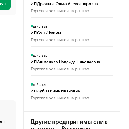
туп
ИП Дрюнина Ольга Александровна
Торговля розничная на рынках...
ДЕЙСТВУЕТ
ИП Сунь Чжиминь
Торговля розничная на рынках...
ДЕЙСТВУЕТ
ИП Ашманова Надежда Николаевна
Торговля розничная на рынках...
ДЕЙСТВУЕТ
ИП Зуб Татьяна Ивановна
Торговля розничная на рынках...
ля
«От спорта тело стареет иначе». Как живет глава ко
Другие предприниматели в
создавшей GTA