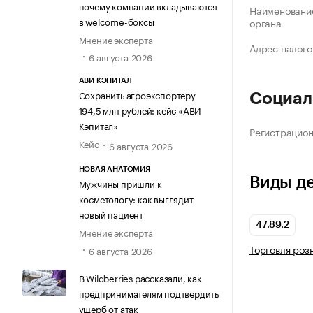
почему компании вкладываются
Наименование
в welcome-боксы
органа
Мнение эксперта
Адрес налого
6 августа 2026
АВИ КЭПИТАЛ
Сохранить агроэкспортеру
Социал
194,5 млн рублей: кейс «АВИ
Кэпитал»
Регистрацио
Кейс
6 августа 2026
НОВАЯ АНАТОМИЯ
Виды д
Мужчины пришли к
косметологу: как выглядит
новый пациент
47.89.2
Мнение эксперта
Торговля роз
6 августа 2026
В Wildberries рассказали, как
предпринимателям подтвердить
ущерб от атак