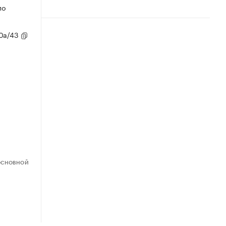
по
80а/43
ОСНОВНОЙ