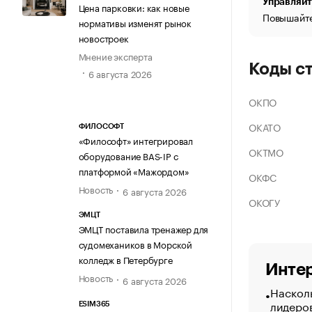
Управляйт
Цена парковки: как новые
Повышайте
нормативы изменят рынок
новостроек
Мнение эксперта
Коды с
6 августа 2026
ОКПО
ОКАТО
ФИЛОСОФТ
«Философт» интегрировал
ОКТМО
оборудование BAS-IP с
платформой «Мажордом»
ОКФС
Новость
6 августа 2026
ОКОГУ
ЭМЦТ
ЭМЦТ поставила тренажер для
судомехаников в Морской
колледж в Петербурге
Интер
Новость
6 августа 2026
Насколь
лидеро
ESIM365