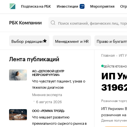
Подписка на РБК
Инвестиции
Мероприятия
Отр
Спорт
Школа управления РБК
РБК Образование
РБ
РБК Компании
Город
Стиль
Крипто
РБК Бизнес-среда
Дискусси
Выбор редакции
Менеджмент и HR
Право и бухгал
Спецпроекты СПб
Конференции СПб
Спецпроекты
Главная
ИП У
Технологии и медиа
Финансы
Рынок наличной валют
Лента публикаций
ДЕЙСТВУЕТ
ОБНО
АО «ДЕЛОВОЙ ЦЕНТР
ИП У
НЕЙРОХИРУРГИИ»
Что чувствует пациент, узнав о
3196
тяжелом диагнозе
Мнение эксперта
Розничная торг
6 августа 2026
ИП Умрихин В
ООО «РЕММА ТРЕЙД»
розничная н
Что мешает развитию
Данные получен
премиального сырного рынка в