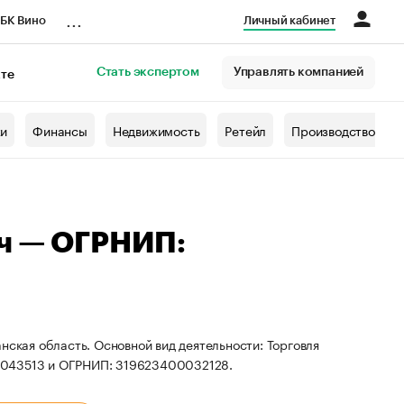
...
БК Вино
Личный кабинет
Стать экспертом
Управлять компанией
кте
азета
жи
Финансы
Недвижимость
Ретейл
Производство
ич — ОГРНИП:
нская область. Основной вид деятельности: Торговля
0043513 и ОГРНИП: 319623400032128.