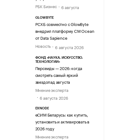
РБК Бизнес
6 августа
GLOWBYTE
РСХБ совместно с GlowByte
внедрил платформу CM Ocean
от Data Sapience
Новость
6 августа 2026
ФОНД «НАУКА. ИСКУССТВО.
ТЕХНОЛОГИИ»
Персеиды — 2026: когда
смотреть самый яркий
звездопад августа
Мнение эксперта
6 августа 2026
EXNODE
еСИМ Беларусь: как купить,
установить и активировать в
2026 году
Мнение эксперта