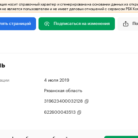
ия носит справочный характер и сгенерирована на основании данных из откр
 не является пользователем и не имеет деловых отношений с сервисом РБК Ко
Подписаться на изменения
По
лять страницей
ль
ации
4 июля 2019
Рязанская область
319623400032128
622600043513