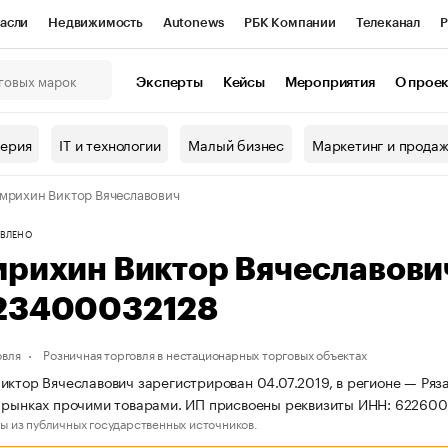
асли
Недвижимость
Autonews
РБК Компании
Телеканал
Р
К Курсы
РБК Life
Тренды
Визионеры
Национальные проекты
Эксперты
Кейсы
Мероприятия
О прое
онный клуб
Исследования
Кредитные рейтинги
Франшизы
Г
терия
IT и технологии
Малый бизнес
Маркетинг и прода
Проверка контрагентов
Политика
Экономика
Бизнес
мрихин Виктор Вячеславович
ы
ВЛЕНО
мрихин Виктор Вячеславов
23400032128
овля
Розничная торговля в нестационарных торговых объектах
иктор Вячеславович зарегистрирован 04.07.2019, в регионе — Ряза
а рынках прочими товарами. ИП присвоены реквизиты ИНН: 62260
ы из публичных государственных источников.