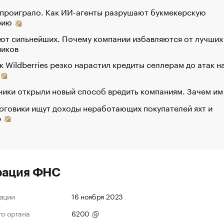
 проиграло. Как ИИ-агенты разрушают букмекерскую
рию
ют сильнейших. Почему компании избавляются от лучших
ников
к Wildberries резко нарастил кредиты селлерам до атак н
ики открыли новый способ вредить компаниям. Зачем им
оговики ищут доходы неработающих покупателей яхт и
р
рация ФНС
ации
16 ноября 2023
го органа
6200