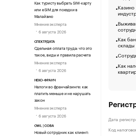
Как туристу выбрать SIM-карту
Казино
или eSIM для поездки в
индуст
Малайзию
Выжива
Мнение эксперта
сотруд
6 августа 2026
Как бан
СПЕКТРДАТА
склады
Сдельная оплата труда: что это
Сотрудн
такое, виды и правила расчета
Мнение эксперта
Как нал
6 августа 2026
кварти
НЕКО-ФРАНЧ
Налоги во франчайзинге: как
платить меньше и не нарушать
закон
Регист
Мнение эксперта
6 августа 2026
Дата регистр
OWL | СОВА
Код налогово
Новый сотрудник как клиент: