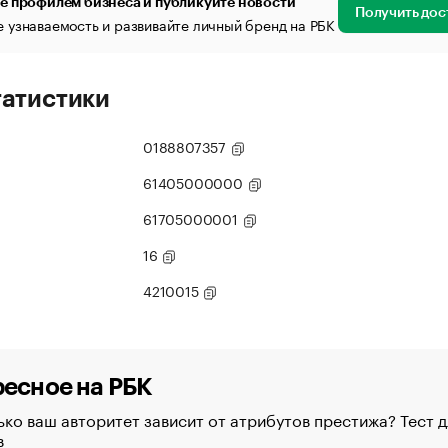
е профилем бизнеса и публикуйте новости
Получить дос
 узнаваемость и развивайте личный бренд на РБК
татистики
0188807357
61405000000
61705000001
16
4210015
есное на РБК
ко ваш авторитет зависит от атрибутов престижа? Тест д
в