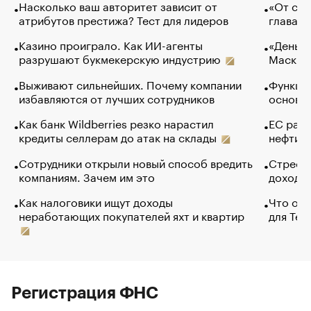
Насколько ваш авторитет зависит от
«От спо
атрибутов престижа? Тест для лидеров
глава к
Казино проиграло. Как ИИ-агенты
«Деньги
разрушают букмекерскую индустрию
Маск в 
Выживают сильнейших. Почему компании
Функции
избавляются от лучших сотрудников
основ э
Как банк Wildberries резко нарастил
ЕС раз
кредиты селлерам до атак на склады
нефти —
Сотрудники открыли новый способ вредить
Стресс 
компаниям. Зачем им это
доходов
Как налоговики ищут доходы
Что обв
неработающих покупателей яхт и квартир
для Tel
Регистрация ФНС