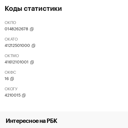
Коды статистики
ОКПО
0148262678
ОКАТО
41212501000
ОКТМО
41612101001
ОКФС
16
ОКОГУ
4210015
Интересное на РБК