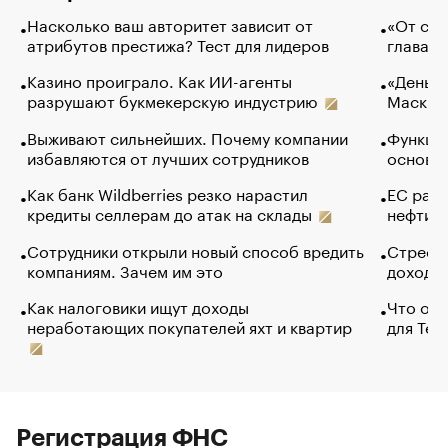
Насколько ваш авторитет зависит от
«От спо
атрибутов престижа? Тест для лидеров
глава к
Казино проиграло. Как ИИ-агенты
«Деньги
разрушают букмекерскую индустрию
Маск в 
Выживают сильнейших. Почему компании
Функции
избавляются от лучших сотрудников
основ э
Как банк Wildberries резко нарастил
ЕС раз
кредиты селлерам до атак на склады
нефти —
Сотрудники открыли новый способ вредить
Стресс 
компаниям. Зачем им это
доходов
Как налоговики ищут доходы
Что обв
неработающих покупателей яхт и квартир
для Tel
Регистрация ФНС