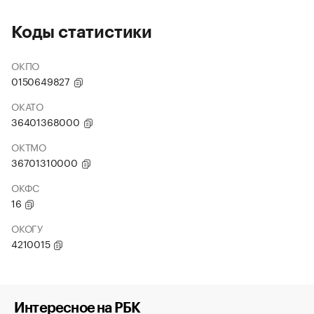
Коды статистики
ОКПО
0150649827
ОКАТО
36401368000
ОКТМО
36701310000
ОКФС
16
ОКОГУ
4210015
Интересное на РБК