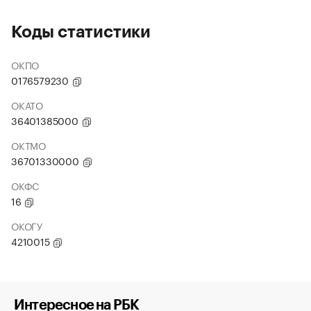
Коды статистики
ОКПО
0176579230
ОКАТО
36401385000
ОКТМО
36701330000
ОКФС
16
ОКОГУ
4210015
Интересное на РБК