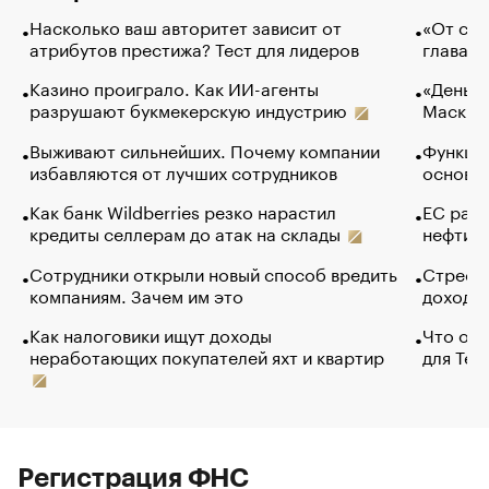
Насколько ваш авторитет зависит от
«От спо
атрибутов престижа? Тест для лидеров
глава к
Казино проиграло. Как ИИ-агенты
«Деньги
разрушают букмекерскую индустрию
Маск в 
Выживают сильнейших. Почему компании
Функции
избавляются от лучших сотрудников
основ э
Как банк Wildberries резко нарастил
ЕС раз
кредиты селлерам до атак на склады
нефти —
Сотрудники открыли новый способ вредить
Стресс 
компаниям. Зачем им это
доходов
Как налоговики ищут доходы
Что обв
неработающих покупателей яхт и квартир
для Tel
Регистрация ФНС