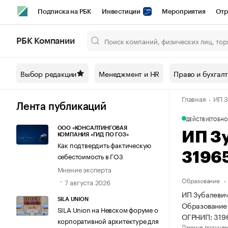
Подписка на РБК
Инвестиции
Мероприятия
Отр
Спорт
Школа управления РБК
РБК Образование
РБ
РБК Компании
Город
Стиль
Крипто
РБК Бизнес-среда
Дискусси
Выбор редакции
Менеджмент и HR
Право и бухгал
Спецпроекты СПб
Конференции СПб
Спецпроекты
Главная
ИП З
Технологии и медиа
Финансы
Рынок наличной валют
Лента публикаций
ДЕЙСТВУЕТ
ОБНО
ООО «КОНСАЛТИНГОВАЯ
ИП З
КОМПАНИЯ «ГИД ПО ГОЗ»
Как подтвердить фактическую
3196
себестоимость в ГОЗ
Мнение эксперта
Образование
7 августа 2026
ИП Зубалевич
SILA UNION
Образование 
SILA Union на Невском форуме о
ОГРНИП: 319
корпоративной архитектуре для
Данные получен