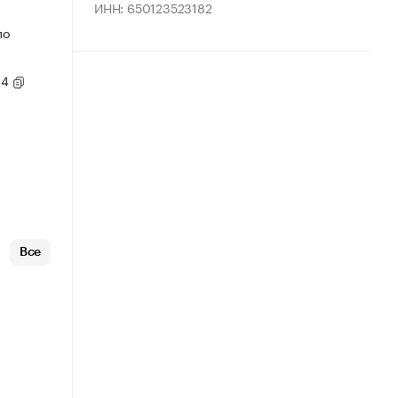
ИНН: 650123523182
по
14
Все