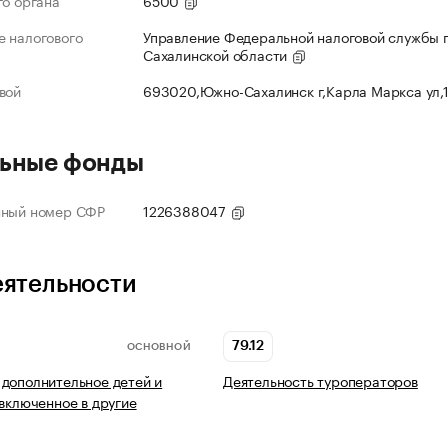
го органа
6500
 налогового
Управление Федеральной налоговой службы 
Сахалинской области
вой
693020,Южно-Сахалинск г,Карла Маркса ул,
ьные фонды
нный номер СФР
1226388047
еятельности
79.12
ОСНОВНОЙ
дополнительное детей и
Деятельность туроператоров
 включенное в другие