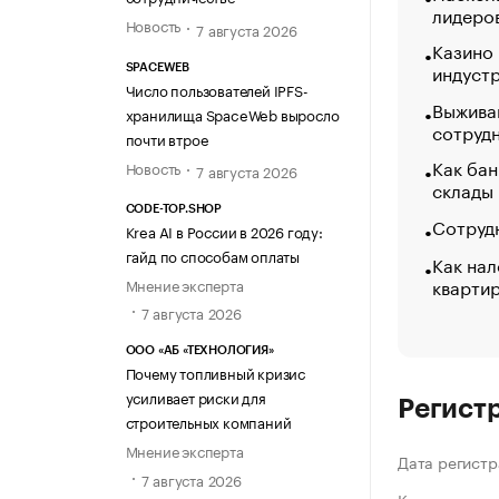
лидеро
Новость
7 августа 2026
Казино
индуст
SPACEWEB
Число пользователей IPFS-
Выжива
хранилища SpaceWeb выросло
сотруд
почти втрое
Как бан
Новость
7 августа 2026
склады
CODE-TOP.SHOP
Сотрудн
Krea AI в России в 2026 году:
гайд по способам оплаты
Как нал
кварти
Мнение эксперта
7 августа 2026
ООО «АБ «ТЕХНОЛОГИЯ»
Почему топливный кризис
усиливает риски для
Регист
строительных компаний
Мнение эксперта
Дата регистр
7 августа 2026