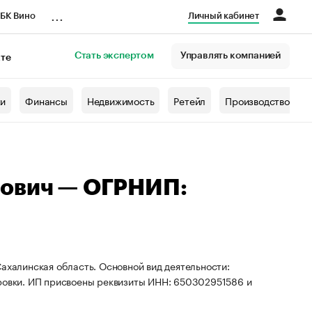
...
БК Вино
Личный кабинет
Стать экспертом
Управлять компанией
кте
азета
жи
Финансы
Недвижимость
Ретейл
Производство
рович — ОГРНИП:
ахалинская область. Основной вид деятельности:
ировки. ИП присвоены реквизиты ИНН: 650302951586 и