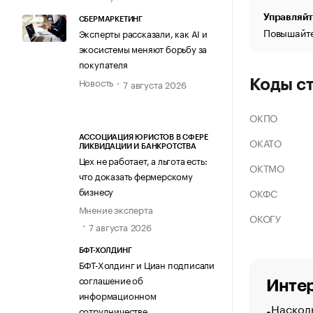
Управляйт
СБЕРМАРКЕТИНГ
Повышайте
Эксперты рассказали, как AI и
экосистемы меняют борьбу за
покупателя
Новость
Коды с
7 августа 2026
ОКПО
АССОЦИАЦИЯ ЮРИСТОВ В СФЕРЕ
ОКАТО
ЛИКВИДАЦИИ И БАНКРОТСТВА
Цех не работает, а льгота есть:
ОКТМО
что доказать фермерскому
бизнесу
ОКФС
Мнение эксперта
ОКОГУ
7 августа 2026
БФТ-ХОЛДИНГ
БФТ-Холдинг и Циан подписали
соглашение об
Интер
информационном
Насколь
сотрудничестве