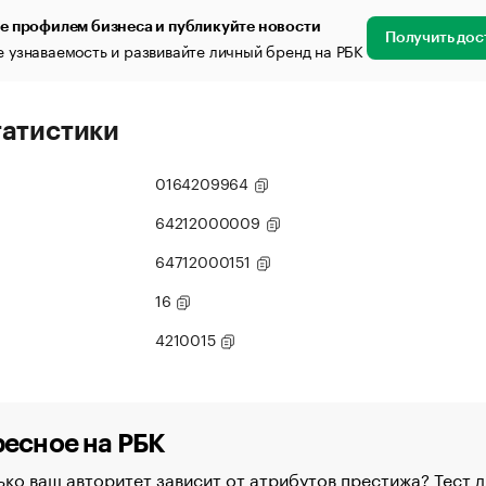
е профилем бизнеса и публикуйте новости
Получить дос
 узнаваемость и развивайте личный бренд на РБК
татистики
0164209964
64212000009
64712000151
16
4210015
есное на РБК
ко ваш авторитет зависит от атрибутов престижа? Тест д