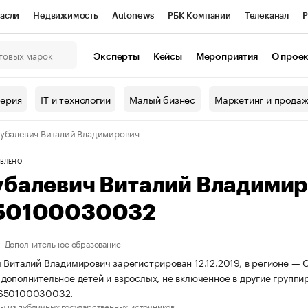
асли
Недвижимость
Autonews
РБК Компании
Телеканал
Р
К Курсы
РБК Life
Тренды
Визионеры
Национальные проекты
Эксперты
Кейсы
Мероприятия
О прое
онный клуб
Исследования
Кредитные рейтинги
Франшизы
Г
терия
IT и технологии
Малый бизнес
Маркетинг и прода
Проверка контрагентов
Политика
Экономика
Бизнес
убалевич Виталий Владимирович
ы
ВЛЕНО
убалевич Виталий Владими
50100030032
Дополнительное образование
 Виталий Владимирович зарегистрирован 12.12.2019, в регионе — С
дополнительное детей и взрослых, не включенное в другие групп
650100030032.
ы из публичных государственных источников.