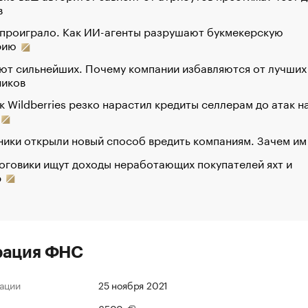
в
 проиграло. Как ИИ-агенты разрушают букмекерскую
рию
ют сильнейших. Почему компании избавляются от лучших
ников
к Wildberries резко нарастил кредиты селлерам до атак н
ики открыли новый способ вредить компаниям. Зачем им
оговики ищут доходы неработающих покупателей яхт и
р
рация ФНС
ации
25 ноября 2021