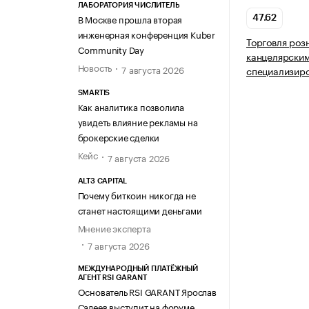
ЛАБОРАТОРИЯ ЧИСЛИТЕЛЬ
В Москве прошла вторая
47.62
инженерная конференция Kuber
Торговля роз
Community Day
канцелярским
Новость
7 августа 2026
специализир
SMARTIS
Как аналитика позволила
увидеть влияние рекламы на
брокерские сделки
Кейс
7 августа 2026
ALT3 CAPITAL
Почему биткоин никогда не
станет настоящими деньгами
Мнение эксперта
7 августа 2026
МЕЖДУНАРОДНЫЙ ПЛАТЁЖНЫЙ
АГЕНТ RSI GARANT
Основатель RSI GARANT Ярослав
Салеев выступит на форуме