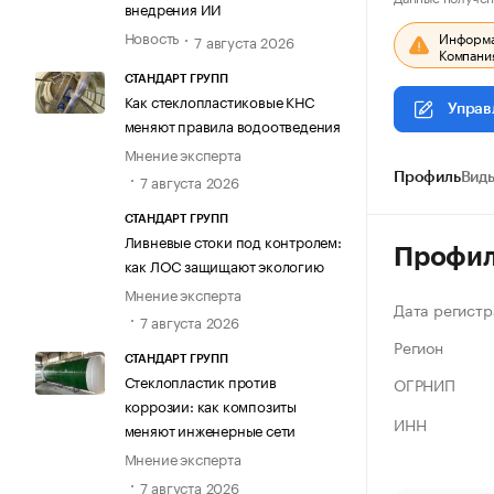
внедрения ИИ
Новость
Информац
7 августа 2026
Компания
СТАНДАРТ ГРУПП
Как стеклопластиковые КНС
Управ
меняют правила водоотведения
Мнение эксперта
Профиль
Виды
7 августа 2026
СТАНДАРТ ГРУПП
Ливневые стоки под контролем:
Профи
как ЛОС защищают экологию
Мнение эксперта
Дата регистр
7 августа 2026
Регион
СТАНДАРТ ГРУПП
Стеклопластик против
ОГРНИП
коррозии: как композиты
ИНН
меняют инженерные сети
Мнение эксперта
7 августа 2026