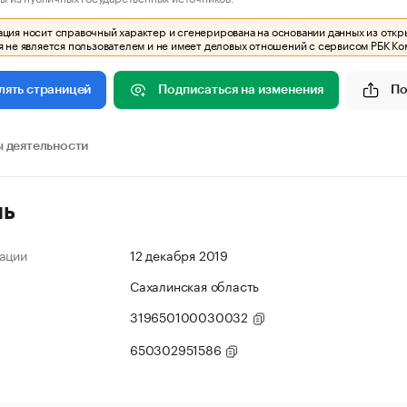
ия носит справочный характер и сгенерирована на основании данных из откр
 не является пользователем и не имеет деловых отношений с сервисом РБК Ко
Подписаться на изменения
По
лять страницей
 деятельности
ль
ации
12 декабря 2019
Сахалинская область
319650100030032
650302951586