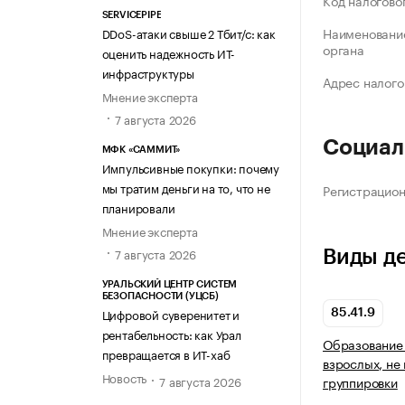
Код налогово
SERVICEPIPE
Наименование
DDoS-атаки свыше 2 Тбит/с: как
органа
оценить надежность ИТ-
инфраструктуры
Адрес налого
Мнение эксперта
7 августа 2026
Социал
МФК «САММИТ»
Импульсивные покупки: почему
мы тратим деньги на то, что не
Регистрацио
планировали
Мнение эксперта
7 августа 2026
Виды д
УРАЛЬСКИЙ ЦЕНТР СИСТЕМ
БЕЗОПАСНОСТИ (УЦСБ)
Цифровой суверенитет и
85.41.9
рентабельность: как Урал
Образование 
превращается в ИТ-хаб
взрослых, не
Новость
7 августа 2026
группировки