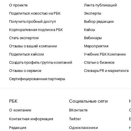
О проекте
Лента публикаций
Поделиться новостью на РБК
Эксперты
Получить пробный доступ
Выбор редакции
Корпоративная подписка РБК
Кейсы
Стать экспертом
Вебинары
Отзывы о вашей компании
Мероприятия
Поделиться кейсом
Учебник РБК Компании
Создать профиль группы компаний
Статьи о бизнесе
Отзывы о сервисе
Словарь PR и маркетинга
Сертифицированные партнеры
РБК
Социальные сети
О компании
ВКонтакте
С
Контактная информация
Twitter
Е
Редакция
Одноклассники