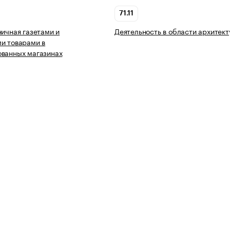
71.11
ничная газетами и
Деятельность в области архитек
и товарами в
ованных магазинах