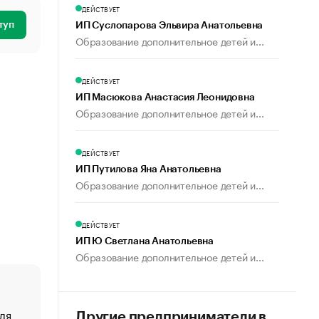
ДЕЙСТВУЕТ
туп
ИП Суслопарова Эльвира Анатольевна
Образование дополнительное детей и...
ДЕЙСТВУЕТ
ИП Масюкова Анастасия Леонидовна
Образование дополнительное детей и...
ДЕЙСТВУЕТ
ИП Путилова Яна Анатольевна
Образование дополнительное детей и...
ДЕЙСТВУЕТ
ИП Ю Светлана Анатольевна
Образование дополнительное детей и...
ля
«От спорта тело стареет иначе». Как живет глава ко
Другие предприниматели в