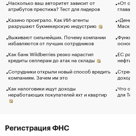
Насколько ваш авторитет зависит от
«От спо
атрибутов престижа? Тест для лидеров
глава к
Казино проиграло. Как ИИ-агенты
«Деньги
разрушают букмекерскую индустрию
Маск в 
Выживают сильнейших. Почему компании
Функции
избавляются от лучших сотрудников
основ э
Как банк Wildberries резко нарастил
ЕС раз
кредиты селлерам до атак на склады
нефти —
Сотрудники открыли новый способ вредить
Стресс 
компаниям. Зачем им это
доходов
Как налоговики ищут доходы
Что обв
неработающих покупателей яхт и квартир
для Tel
Регистрация ФНС