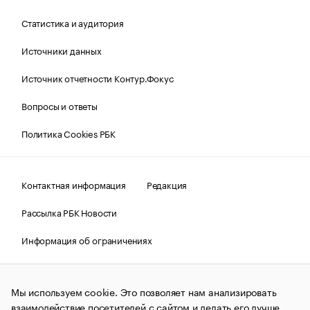
Статистика и аудитория
Источники данных
Источник отчетности Контур.Фокус
Вопросы и ответы
Политика Cookies РБК
Контактная информация
Редакция
Рассылка РБК Новости
Информация об ограничениях
Правовая информация
О соблюдении авторских прав
Мы используем cookie. Это позволяет нам анализировать
© АО «РОСБИЗНЕСКОНСАЛТИНГ»,
1995–2026.
Сообщения
и материалы информационного агентства «РБК»
взаимодействие посетителей с сайтом и делать его лучше.