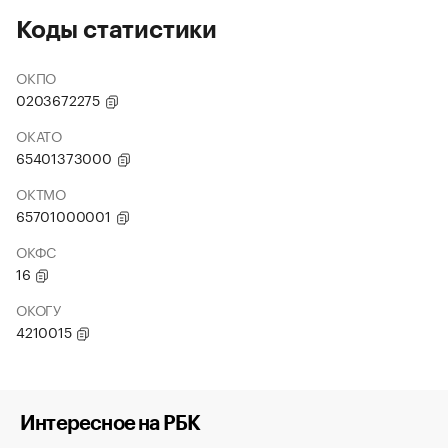
Коды статистики
ОКПО
0203672275
ОКАТО
65401373000
ОКТМО
65701000001
ОКФС
16
ОКОГУ
4210015
Интересное на РБК