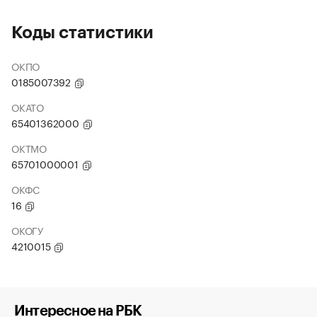
Коды статистики
ОКПО
0185007392
ОКАТО
65401362000
ОКТМО
65701000001
ОКФС
16
ОКОГУ
4210015
Интересное на РБК