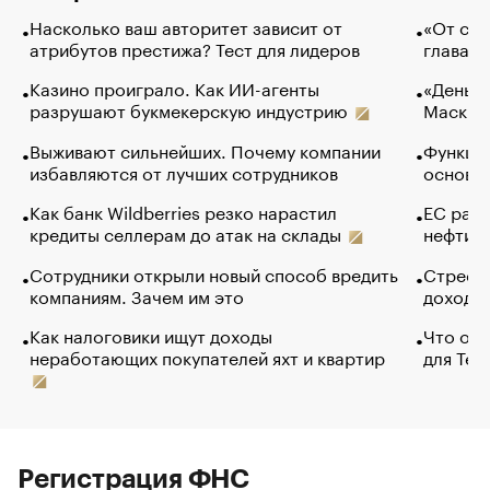
Насколько ваш авторитет зависит от
«От спо
атрибутов престижа? Тест для лидеров
глава к
Казино проиграло. Как ИИ-агенты
«Деньги
разрушают букмекерскую индустрию
Маск в 
Выживают сильнейших. Почему компании
Функции
избавляются от лучших сотрудников
основ э
Как банк Wildberries резко нарастил
ЕС раз
кредиты селлерам до атак на склады
нефти —
Сотрудники открыли новый способ вредить
Стресс 
компаниям. Зачем им это
доходов
Как налоговики ищут доходы
Что обв
неработающих покупателей яхт и квартир
для Tel
Регистрация ФНС