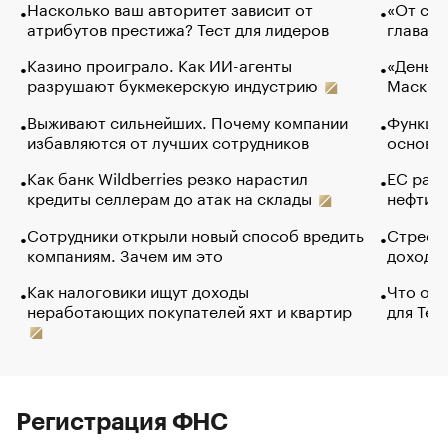
Насколько ваш авторитет зависит от
«От спо
атрибутов престижа? Тест для лидеров
глава к
Казино проиграло. Как ИИ-агенты
«Деньги
разрушают букмекерскую индустрию
Маск в 
Выживают сильнейших. Почему компании
Функции
избавляются от лучших сотрудников
основ э
Как банк Wildberries резко нарастил
ЕС раз
кредиты селлерам до атак на склады
нефти —
Сотрудники открыли новый способ вредить
Стресс 
компаниям. Зачем им это
доходов
Как налоговики ищут доходы
Что обв
неработающих покупателей яхт и квартир
для Tel
Регистрация ФНС