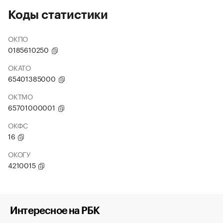
Коды статистики
ОКПО
0185610250
ОКАТО
65401385000
ОКТМО
65701000001
ОКФС
16
ОКОГУ
4210015
Интересное на РБК