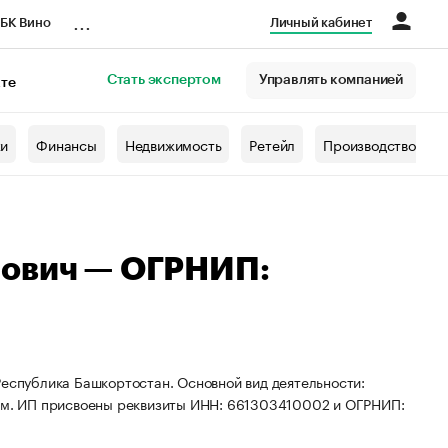
...
БК Вино
Личный кабинет
Стать экспертом
Управлять компанией
кте
азета
жи
Финансы
Недвижимость
Ретейл
Производство
рович — ОГРНИП:
Республика Башкортостан. Основной вид деятельности:
лем. ИП присвоены реквизиты ИНН: 661303410002 и ОГРНИП: