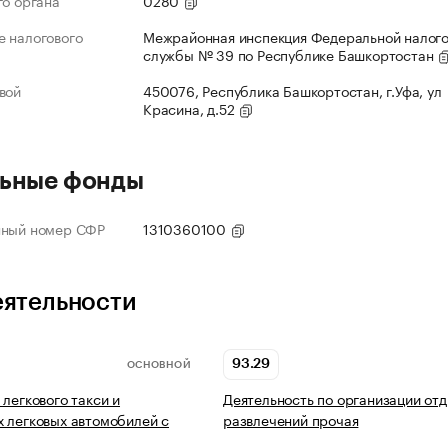
го органа
0280
 налогового
Межрайонная инспекция Федеральной налог
службы № 39 по Республике Башкортостан
вой
450076, Республика Башкортостан, г.Уфа, ул
Красина, д.52
ьные фонды
нный номер СФР
1310360100
еятельности
93.29
ОСНОВНОЙ
 легкового такси и
Деятельность по организации отд
 легковых автомобилей с
развлечений прочая