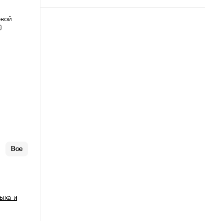
овой
Все
ыха и