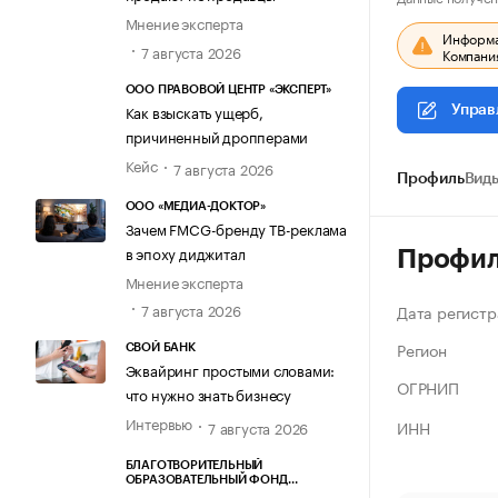
Мнение эксперта
Информац
7 августа 2026
Компания
ООО ПРАВОВОЙ ЦЕНТР «ЭКСПЕРТ»
Как взыскать ущерб,
Управ
причиненный дропперами
Кейс
7 августа 2026
Профиль
Виды
ООО «МЕДИА-ДОКТОР»
Зачем FMCG-бренду ТВ-реклама
в эпоху диджитал
Профи
Мнение эксперта
7 августа 2026
Дата регистр
Регион
СВОЙ БАНК
Эквайринг простыми словами:
ОГРНИП
что нужно знать бизнесу
Интервью
ИНН
7 августа 2026
БЛАГОТВОРИТЕЛЬНЫЙ
ОБРАЗОВАТЕЛЬНЫЙ ФОНД
«МАРХАМАТ»