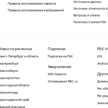
Источники данных
Правила использования сервиса
Источник отчетности 
Правила использования изображений
Вопросы и ответы
Политика Cookies РБК
Новости регионов
Подписки
РБК Н
анкт-Петербург и область
Подписка на РБК
iOS
катеринбург
Androi
Уведомления
Новосибирск
Други
RSS Новости
Башкортостан
Оповещения RBC.ru
Домены
ологодская область
Рег.об
Калининград
Рег.ре
раснодарский край
Знаком
Нижний Новгород