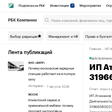
Подписка на РБК
Инвестиции
Мероприятия
Отр
Спорт
Школа управления РБК
РБК Образование
РБ
РБК Компании
Город
Стиль
Крипто
РБК Бизнес-среда
Дискусси
Выбор редакции
Менеджмент и HR
Право и бухгал
Спецпроекты СПб
Конференции СПб
Спецпроекты
Главная
ИП А
Технологии и медиа
Финансы
Рынок наличной валют
Лента публикаций
ДЕЙСТВУЕТ
ОБНО
АНО «АИПР»
ИП А
Почему московские зарядные
станции работают не в полную
3196
силу
Интервью
7 августа 2026
Спорт, отдых и
ИП Атаманов 
RICCHE
Клиентский сервис в
Деятельность
премиальной мебели: почему
31966580023
продают не продавцы
Данные получен