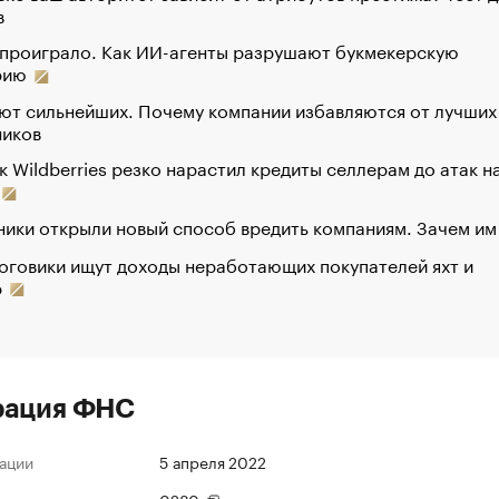
в
 проиграло. Как ИИ-агенты разрушают букмекерскую
рию
ют сильнейших. Почему компании избавляются от лучших
ников
к Wildberries резко нарастил кредиты селлерам до атак н
ики открыли новый способ вредить компаниям. Зачем им
оговики ищут доходы неработающих покупателей яхт и
р
рация ФНС
ации
5 апреля 2022