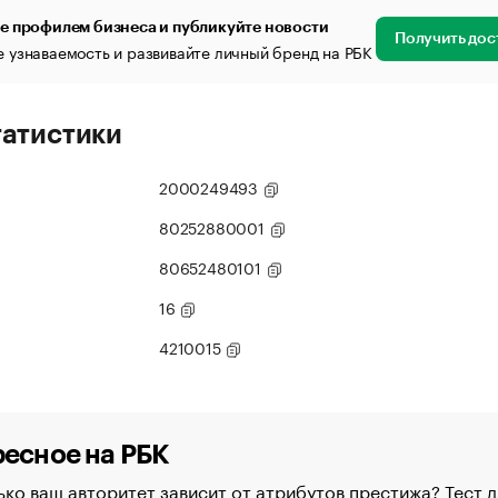
е профилем бизнеса и публикуйте новости
Получить дос
 узнаваемость и развивайте личный бренд на РБК
татистики
2000249493
80252880001
80652480101
16
4210015
есное на РБК
ко ваш авторитет зависит от атрибутов престижа? Тест д