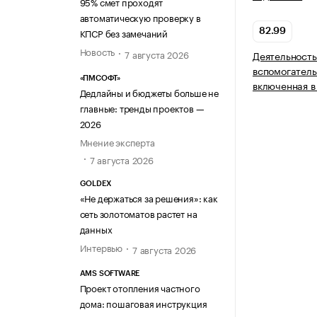
95% смет проходят
автоматическую проверку в
КПСР без замечаний
82.99
Новость
7 августа 2026
Деятельность
вспомогатель
«ПМСОФТ»
включенная в
Дедлайны и бюджеты больше не
главные: тренды проектов —
2026
Мнение эксперта
7 августа 2026
GOLDEX
«Не держаться за решения»: как
сеть золотоматов растет на
данных
Интервью
7 августа 2026
AMS SOFTWARE
Проект отопления частного
дома: пошаговая инструкция