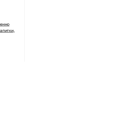
венно
апитки,