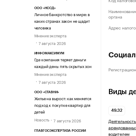
Код налогово
ООО «НССД»
Наименование
Личное банкротство в мире: в
органа
каких странах закон не щадит
Адрес налого
человека
Мнение эксперта
7 августа 2026
Социал
ИНФОМАКСИМУМ
Где компания теряет деньги
каждый день: пять скрытых зон
Регистрацио
Мнение эксперта
7 августа 2026
Виды д
ООО «СТАВНИ»
Жилье на вырост: как меняется
подход к покупке квартир для
детей
49.32
Новость
7 августа 2026
Деятельность
арендованных
ГЛАВГОСЭКСПЕРТИЗА РОССИИ
водителем