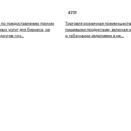
47.11
 по предоставлению прочих
Торговля розничная преимущест
ных услуг для бизнеса, не
пищевыми продуктами, включая н
 другие гру…
и табачными изделиями в не…