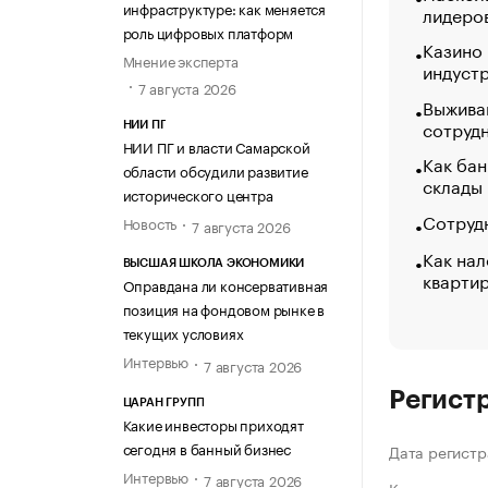
инфраструктуре: как меняется
лидеро
роль цифровых платформ
Казино
Мнение эксперта
индуст
7 августа 2026
Выжива
сотруд
НИИ ПГ
НИИ ПГ и власти Самарской
Как бан
области обсудили развитие
склады
исторического центра
Сотрудн
Новость
7 августа 2026
Как нал
ВЫСШАЯ ШКОЛА ЭКОНОМИКИ
кварти
Оправдана ли консервативная
позиция на фондовом рынке в
текущих условиях
Интервью
7 августа 2026
Регист
ЦАРАН ГРУПП
Какие инвесторы приходят
сегодня в банный бизнес
Дата регистр
Интервью
7 августа 2026