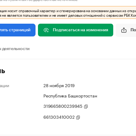
ия носит справочный характер и сгенерирована на основании данных из откр
 не является пользователем и не имеет деловых отношений с сервисом РБК Ко
Подписаться на изменения
По
лять страницей
 деятельности
ль
ации
28 ноября 2019
Республика Башкортостан
319665800239945
661303410002