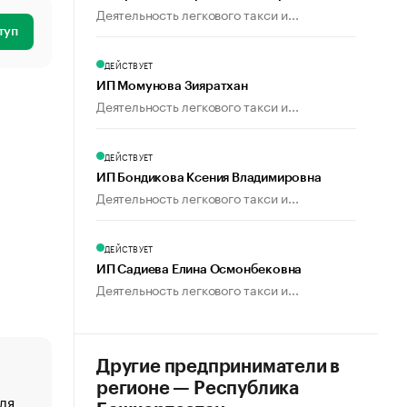
Деятельность легкового такси и...
туп
ДЕЙСТВУЕТ
ИП Момунова Зияратхан
Деятельность легкового такси и...
ДЕЙСТВУЕТ
ИП Бондикова Ксения Владимировна
Деятельность легкового такси и...
ДЕЙСТВУЕТ
ИП Садиева Елина Осмонбековна
Деятельность легкового такси и...
Другие предприниматели в
регионе — Республика
ля
«От спорта тело стареет иначе». Как живет глава ко