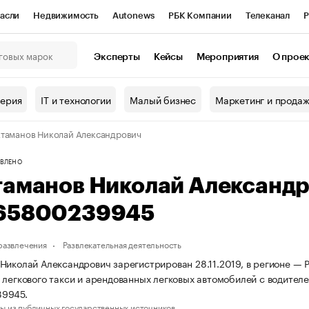
асли
Недвижимость
Autonews
РБК Компании
Телеканал
Р
К Курсы
РБК Life
Тренды
Визионеры
Национальные проекты
Эксперты
Кейсы
Мероприятия
О прое
онный клуб
Исследования
Кредитные рейтинги
Франшизы
Г
терия
IT и технологии
Малый бизнес
Маркетинг и прода
Проверка контрагентов
Политика
Экономика
Бизнес
таманов Николай Александрович
ы
ВЛЕНО
таманов Николай Александ
65800239945
 развлечения
Развлекательная деятельность
Николай Александрович зарегистрирован 28.11.2019, в регионе — 
 легкового такси и арендованных легковых автомобилей с водите
9945.
ы из публичных государственных источников.