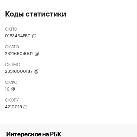
Коды статистики
ОКПО
0153464550
ОКАТО
28216804001
ОКТМО
28516000187
ОКФС
16
ОКОГУ
4210015
Интересное на РБК