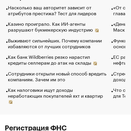
Насколько ваш авторитет зависит от
«От спо
атрибутов престижа? Тест для лидеров
глава к
Казино проиграло. Как ИИ-агенты
«Деньги
разрушают букмекерскую индустрию
Маск в 
Выживают сильнейших. Почему компании
Функции
избавляются от лучших сотрудников
основ э
Как банк Wildberries резко нарастил
ЕС раз
кредиты селлерам до атак на склады
нефти —
Сотрудники открыли новый способ вредить
Стресс 
компаниям. Зачем им это
доходов
Как налоговики ищут доходы
Что обв
неработающих покупателей яхт и квартир
для Tel
Регистрация ФНС