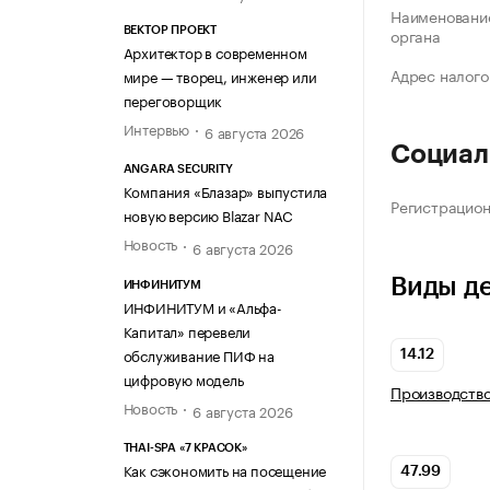
Наименование
органа
ВЕКТОР ПРОЕКТ
Архитектор в современном
Адрес налого
мире — творец, инженер или
переговорщик
Интервью
6 августа 2026
Социал
ANGARA SECURITY
Компания «Блазар» выпустила
Регистрацио
новую версию Blazar NAC
Новость
6 августа 2026
Виды д
ИНФИНИТУМ
ИНФИНИТУМ и «Альфа-
Капитал» перевели
обслуживание ПИФ на
14.12
цифровую модель
Производств
Новость
6 августа 2026
THAI-SPA «7 КРАСОК»
Как сэкономить на посещение
47.99