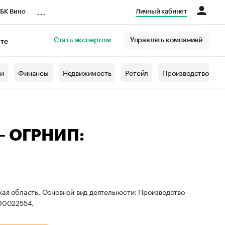
...
БК Вино
Личный кабинет
Стать экспертом
Управлять компанией
кте
азета
жи
Финансы
Недвижимость
Ретейл
Производство
 — ОГРНИП:
кая область. Основной вид деятельности: Производство
00022554.