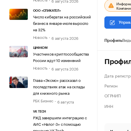
6 августа 2026
Информац
Компания
ООО «СПИКАТЕЛ»
Число кибератак на российский
бизнес в январе-июле выросло
Управ
на 32%
Новость
6 августа 2026
Профиль
Виды
ЦИФКОМ
Участников криптосообщества
России ждут 10 изменений
Профи
Новость
6 августа 2026
Дата регистр
Глава «Эксмо» рассказал о
Регион
последствиях атак на склады
для книжного рынка
ОГРНИП
РБК Бизнес
6 августа
ИНН
VK TECH
РЖД завершили интеграцию с
АИС «Налог-3» с помощью
решения VK Tech