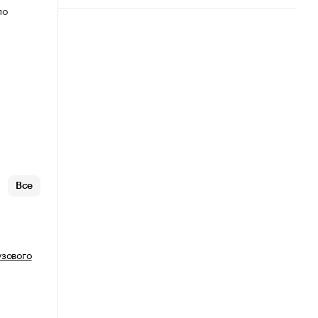
по
Все
узового