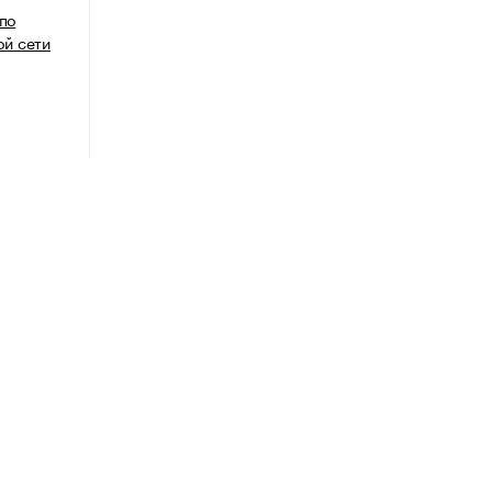
 по
й сети