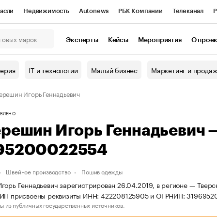
асли
Недвижимость
Autonews
РБК Компании
Телеканал
Р
К Курсы
РБК Life
Тренды
Визионеры
Национальные проекты
Эксперты
Кейсы
Мероприятия
О прое
онный клуб
Исследования
Кредитные рейтинги
Франшизы
Г
терия
IT и технологии
Малый бизнес
Маркетинг и прода
Проверка контрагентов
Политика
Экономика
Бизнес
ерешин Игорь Геннадьевич
ы
ВЛЕНО
ерешин Игорь Геннадьевич
95200022554
Швейное производство
Пошив одежды
горь Геннадьевич зарегистрирован 26.04.2019, в регионе — Тверс
 ИП присвоены реквизиты ИНН: 422208125905 и ОГРНИП: 3196952
ы из публичных государственных источников.