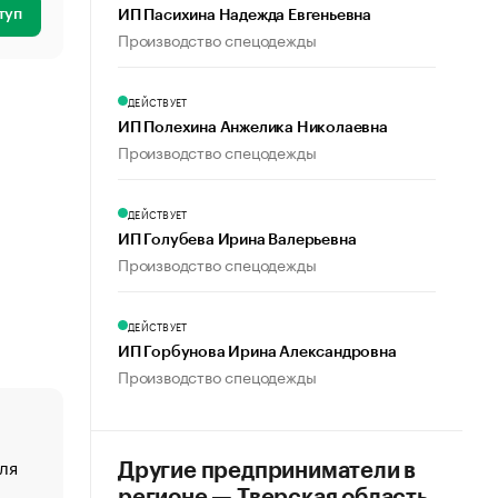
туп
ИП Пасихина Надежда Евгеньевна
Производство спецодежды
ДЕЙСТВУЕТ
ИП Полехина Анжелика Николаевна
Производство спецодежды
ДЕЙСТВУЕТ
ИП Голубева Ирина Валерьевна
Производство спецодежды
ДЕЙСТВУЕТ
ИП Горбунова Ирина Александровна
Производство спецодежды
ля
«От спорта тело стареет иначе». Как живет глава ко
Другие предприниматели в
создавшей GTA