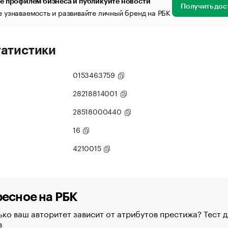
е профилем бизнеса и публикуйте новости
Получить дос
 узнаваемость и развивайте личный бренд на РБК
татистики
0153463759
28218814001
28518000440
16
4210015
есное на РБК
ко ваш авторитет зависит от атрибутов престижа? Тест д
в