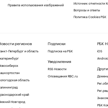
Источник отчетности 
Правила использования изображений
Вопросы и ответы
Политика Cookies РБК
Новости регионов
Подписки
РБК Н
анкт-Петербург и область
Подписка на РБК
iOS
катеринбург
Androi
Уведомления
Новосибирск
Други
RSS Новости
Башкортостан
Оповещения RBC.ru
Домены
ологодская область
Рег.об
Калининград
Рег.ре
раснодарский край
Знаком
Нижний Новгород
РБК Ко