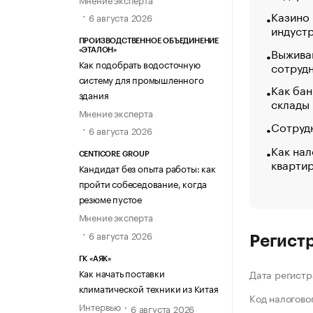
Казино
6 августа 2026
индуст
ПРОИЗВОДСТВЕННОЕ ОБЪЕДИНЕНИЕ
Выжива
«ЭТАЛОН»
Как подобрать водосточную
сотруд
систему для промышленного
Как бан
здания
склады
Мнение эксперта
Сотрудн
6 августа 2026
Как нал
CENTICORE GROUP
кварти
Кандидат без опыта работы: как
пройти собеседование, когда
резюме пустое
Мнение эксперта
6 августа 2026
Регист
ГК «АЯК»
Как начать поставки
Дата регистр
климатической техники из Китая
Код налогово
Интервью
6 августа 2026