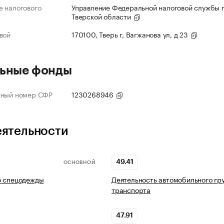
 налогового
Управление Федеральной налоговой службы 
Тверской области
вой
170100, Тверь г, Вагжанова ул, д 23
ьные фонды
нный номер СФР
1230268946
еятельности
49.41
ОСНОВНОЙ
о спецодежды
Деятельность автомобильного гр
транспорта
47.91