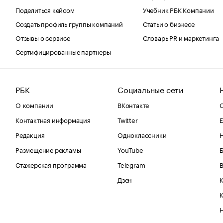
Поделиться кейсом
Учебник РБК Компании
Создать профиль группы компаний
Статьи о бизнесе
Отзывы о сервисе
Словарь PR и маркетинга
Сертифицированные партнеры
РБК
Социальные сети
О компании
ВКонтакте
С
Контактная информация
Twitter
Е
Редакция
Одноклассники
Размещение рекламы
YouTube
Стажерская программа
Telegram
В
Дзен
К