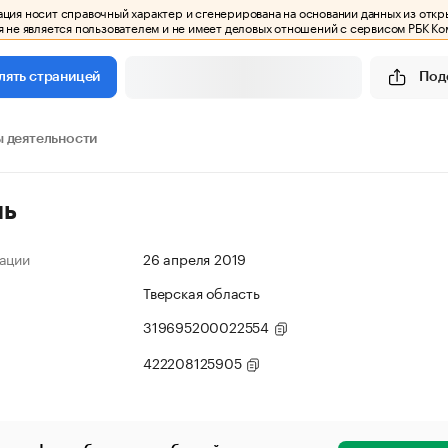
ия носит справочный характер и сгенерирована на основании данных из откр
 не является пользователем и не имеет деловых отношений с сервисом РБК Ко
Под
лять страницей
 деятельности
ль
ации
26 апреля 2019
Тверская область
319695200022554
422208125905