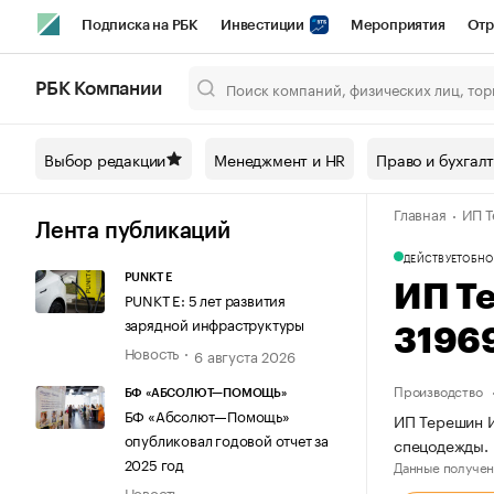
Подписка на РБК
Инвестиции
Мероприятия
Отр
Спорт
Школа управления РБК
РБК Образование
РБ
РБК Компании
Город
Стиль
Крипто
РБК Бизнес-среда
Дискусси
Выбор редакции
Менеджмент и HR
Право и бухгал
Спецпроекты СПб
Конференции СПб
Спецпроекты
Главная
ИП Т
Технологии и медиа
Финансы
Рынок наличной валют
Лента публикаций
ДЕЙСТВУЕТ
ОБНО
PUNKT E
ИП Т
PUNKT E: 5 лет развития
зарядной инфраструктуры
3196
Новость
6 августа 2026
Производство
БФ «АБСОЛЮТ—ПОМОЩЬ»
БФ «Абсолют—Помощь»
ИП Терешин И
опубликовал годовой отчет за
спецодежды.
2025 год
Данные получен
Новость