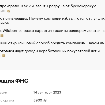
 проиграло. Как ИИ-агенты разрушают букмекерскую
рию
ют сильнейших. Почему компании избавляются от лучших
ников
к Wildberries резко нарастил кредиты селлерам до атак н
ики открыли новый способ вредить компаниям. Зачем им
оговики ищут доходы неработающих покупателей яхт и
р
рация ФНС
ации
14 сентября 2023
го органа
6900