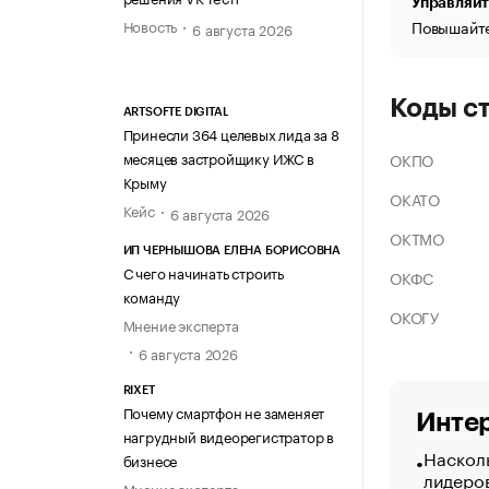
Управляйт
Новость
Повышайте
6 августа 2026
Коды с
ARTSOFTE DIGITAL
Принесли 364 целевых лида за 8
месяцев застройщику ИЖС в
ОКПО
Крыму
ОКАТО
Кейс
6 августа 2026
ОКТМО
ИП ЧЕРНЫШОВА ЕЛЕНА БОРИСОВНА
С чего начинать строить
ОКФС
команду
ОКОГУ
Мнение эксперта
6 августа 2026
RIXET
Почему смартфон не заменяет
Интер
нагрудный видеорегистратор в
Насколь
бизнесе
лидеро
Мнение эксперта