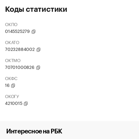
Коды статистики
ОКПО
0145525279
ОКАТО
70232884002
ОКТМО
70701000826
ОКФС
16
ОКОГУ
4210015
Интересное на РБК