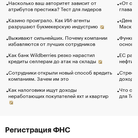
Насколько ваш авторитет зависит от
«От спо
атрибутов престижа? Тест для лидеров
глава к
Казино проиграло. Как ИИ-агенты
«Деньги
разрушают букмекерскую индустрию
Маск в 
Выживают сильнейших. Почему компании
Функции
избавляются от лучших сотрудников
основ э
Как банк Wildberries резко нарастил
ЕС раз
кредиты селлерам до атак на склады
нефти —
Сотрудники открыли новый способ вредить
Стресс 
компаниям. Зачем им это
доходов
Как налоговики ищут доходы
Что обв
неработающих покупателей яхт и квартир
для Tel
Регистрация ФНС