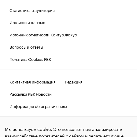
Статистика и аудитория
Источники данных
Источник отчетности Контур.Фокус
Вопросы и ответы
Политика Cookies РБК
Контактная информация
Редакция
Рассылка РБК Новости
Информация об ограничениях
Правовая информация
О соблюдении авторских прав
Мы используем cookie. Это позволяет нам анализировать
© АО «РОСБИЗНЕСКОНСАЛТИНГ»,
1995–2026.
Сообщения
и материалы информационного агентства «РБК»
взаимодействие посетителей с сайтом и делать его лучше.