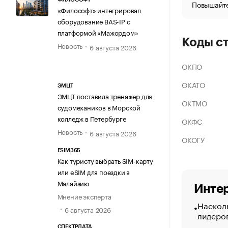
Повышайте
«Философт» интегрировал
оборудование BAS-IP с
платформой «Мажордом»
Коды с
Новость
6 августа 2026
ОКПО
ОКАТО
ЭМЦТ
ЭМЦТ поставила тренажер для
ОКТМО
судомехаников в Морской
колледж в Петербурге
ОКФС
Новость
6 августа 2026
ОКОГУ
ESIM365
Как туристу выбрать SIM-карту
или eSIM для поездки в
Малайзию
Интер
Мнение эксперта
Насколь
6 августа 2026
лидеро
СПЕКТРДАТА