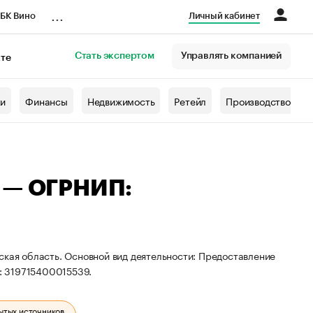
...
БК Вино
Личный кабинет
Стать экспертом
Управлять компанией
кте
азета
жи
Финансы
Недвижимость
Ретейл
Производство
а — ОГРНИП:
ская область. Основной вид деятельности: Предоставление
: 319715400015539.
ытых источников.