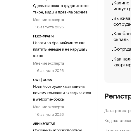
Казино
Сдельная оплата труда: что это
индуст
такое, виды и правила расчета
Выжива
Мнение эксперта
сотруд
6 августа 2026
Как бан
склады
НЕКО-ФРАНЧ
Налоги во франчайзинге: как
Сотрудн
платить меньше и не нарушать
закон
Как нал
Мнение эксперта
кварти
6 августа 2026
OWL | СОВА
Новый сотрудник как клиент:
почему компании вкладываются
Регист
в welcome-боксы
Мнение эксперта
Дата регистр
6 августа 2026
Код налогово
АВИ КЭПИТАЛ
Сохранить агроэкспортеру
Наименование