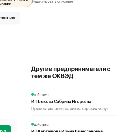
Редактировать описание
мпании.
елиться
Другие предприниматели с
тем же ОКВЭД
ДЕЙСТВУЕТ
ИП Быкова Сабрина Игоревна
Предоставление парикмахерских услуг
ДЕЙСТВУЕТ
туп
ИП Карташова Ирина Вячеславовна