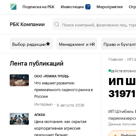
Подписка на РБК
Инвестиции
Мероприятия
Отр
Спорт
Школа управления РБК
РБК Образование
РБ
РБК Компании
Город
Стиль
Крипто
РБК Бизнес-среда
Дискусси
Выбор редакции
Менеджмент и HR
Право и бухгал
Спецпроекты СПб
Конференции СПб
Спецпроекты
Главная
ИП Ш
Технологии и медиа
Финансы
Рынок наличной валют
Лента публикаций
ДЕЙСТВУЕТ
ОБНО
ООО «РЕММА ТРЕЙД»
ИП Ш
Что мешает развитию
премиального сырного рынка в
3197
России
Интервью
6 августа 2026
ИП Штибель Е
АПКБК
парикмахерск
Цена молчания: как скрытая
Данные получен
корпоративная агрессия
разрушает бизнес
Информац