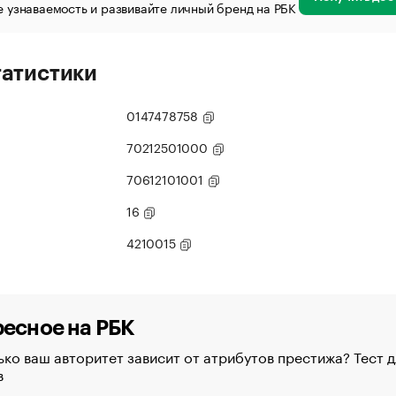
 узнаваемость и развивайте личный бренд на РБК
татистики
0147478758
70212501000
70612101001
16
4210015
есное на РБК
ко ваш авторитет зависит от атрибутов престижа? Тест д
в