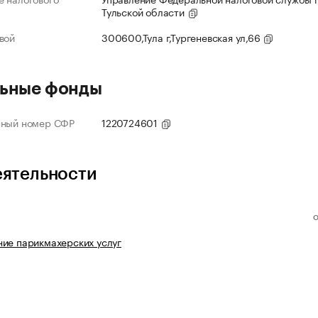
Тульской области
вой
300600,Тула г,Тургеневская ул,66
ьные фонды
нный номер СФР
1220724601
еятельности
ие парикмахерских услуг