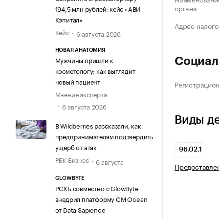
органа
194,5 млн рублей: кейс «АВИ
Кэпитал»
Адрес налого
Кейс
6 августа 2026
НОВАЯ АНАТОМИЯ
Мужчины пришли к
Социал
косметологу: как выглядит
новый пациент
Регистрацио
Мнение эксперта
6 августа 2026
Виды д
В Wildberries рассказали, как
предпринимателям подтвердить
ущерб от атак
96.02.1
РБК Бизнес
6 августа
Предоставлен
GLOWBYTE
РСХБ совместно с GlowByte
внедрил платформу CM Ocean
от Data Sapience