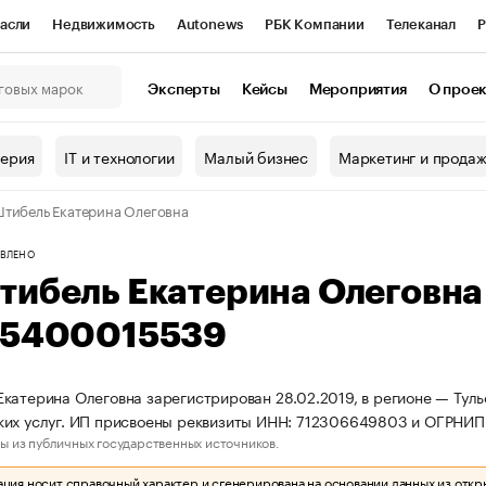
асли
Недвижимость
Autonews
РБК Компании
Телеканал
Р
К Курсы
РБК Life
Тренды
Визионеры
Национальные проекты
Эксперты
Кейсы
Мероприятия
О прое
онный клуб
Исследования
Кредитные рейтинги
Франшизы
Г
терия
IT и технологии
Малый бизнес
Маркетинг и прода
Проверка контрагентов
Политика
Экономика
Бизнес
тибель Екатерина Олеговна
ы
ВЛЕНО
тибель Екатерина Олеговн
15400015539
катерина Олеговна зарегистрирован 28.02.2019, в регионе — Туль
их услуг. ИП присвоены реквизиты ИНН: 712306649803 и ОГРНИП
ы из публичных государственных источников.
ия носит справочный характер и сгенерирована на основании данных из откр