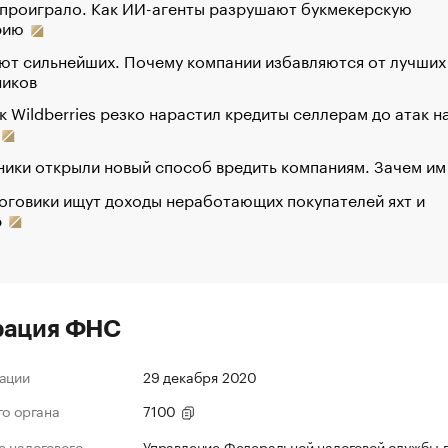
 проиграло. Как ИИ-агенты разрушают букмекерскую
рию
ют сильнейших. Почему компании избавляются от лучших
ников
к Wildberries резко нарастил кредиты селлерам до атак н
ики открыли новый способ вредить компаниям. Зачем им
оговики ищут доходы неработающих покупателей яхт и
р
рация ФНС
ации
29 декабря 2020
го органа
7100
 налогового
Управление Федеральной налоговой службы 