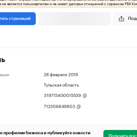
 не является пользователем и не имеет деловых отношений с сервисом РБК Ко
Под
лять страницей
ль
ации
28 февраля 2019
Тульская область
319715400015539
712306649803
е профилем бизнеса и публикуйте новости
Получить дос