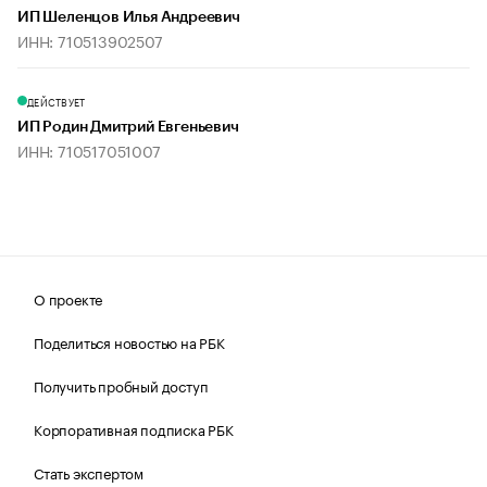
ИП Шеленцов Илья Андреевич
ИНН: 710513902507
ДЕЙСТВУЕТ
ИП Родин Дмитрий Евгеньевич
ИНН: 710517051007
О проекте
Поделиться новостью на РБК
Получить пробный доступ
Корпоративная подписка РБК
Стать экспертом