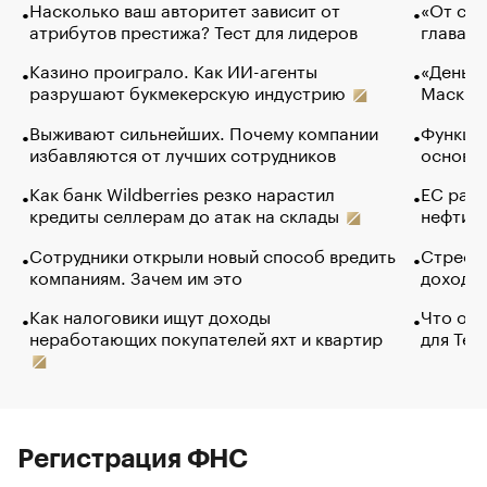
Насколько ваш авторитет зависит от
«От спо
атрибутов престижа? Тест для лидеров
глава к
Казино проиграло. Как ИИ-агенты
«Деньги
разрушают букмекерскую индустрию
Маск в 
Выживают сильнейших. Почему компании
Функции
избавляются от лучших сотрудников
основ э
Как банк Wildberries резко нарастил
ЕС раз
кредиты селлерам до атак на склады
нефти —
Сотрудники открыли новый способ вредить
Стресс 
компаниям. Зачем им это
доходов
Как налоговики ищут доходы
Что обв
неработающих покупателей яхт и квартир
для Tel
Регистрация ФНС