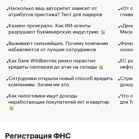
Насколько ваш авторитет зависит от
«От спо
атрибутов престижа? Тест для лидеров
глава к
Казино проиграло. Как ИИ-агенты
«Деньги
разрушают букмекерскую индустрию
Маск в 
Выживают сильнейших. Почему компании
Функции
избавляются от лучших сотрудников
основ э
Как банк Wildberries резко нарастил
ЕС раз
кредиты селлерам до атак на склады
нефти —
Сотрудники открыли новый способ вредить
Стресс 
компаниям. Зачем им это
доходов
Как налоговики ищут доходы
Что обв
неработающих покупателей яхт и квартир
для Tel
Регистрация ФНС