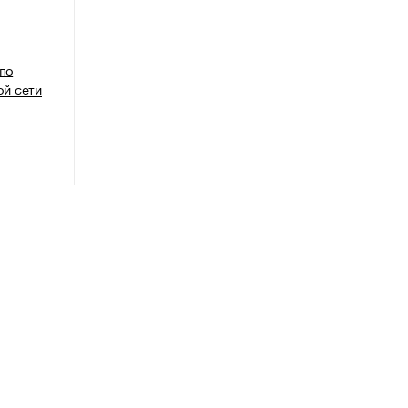
 по
й сети