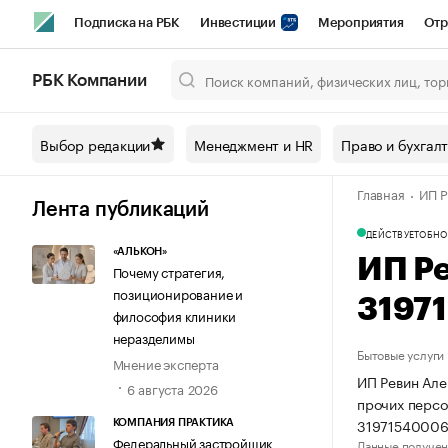
Подписка на РБК
Инвестиции
Мероприятия
Отр
Спорт
Школа управления РБК
РБК Образование
РБ
РБК Компании
Город
Стиль
Крипто
РБК Бизнес-среда
Дискусси
Выбор редакции
Менеджмент и HR
Право и бухгал
Спецпроекты СПб
Конференции СПб
Спецпроекты
Главная
ИП Р
Технологии и медиа
Финансы
Рынок наличной валют
Лента публикаций
ДЕЙСТВУЕТ
ОБНО
«АЛЬКОН»
ИП Р
Почему стратегия,
позиционирование и
3197
философия клиники
неразделимы
Бытовые услуги
Мнение эксперта
ИП Ревин Але
6 августа 2026
прочих персо
31971540006
КОМПАНИЯ ПРАКТИКА
Федеральный застройщик
Данные получен