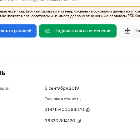
ия носит справочный характер и сгенерирована на основании данных из откр
 не является пользователем и не имеет деловых отношений с сервисом РБК Ко
Подписаться на изменения
По
лять страницей
ль
ации
9 сентября 2019
Тульская область
319715400066370
363202514120