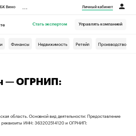
...
БК Вино
Личный кабинет
Стать экспертом
Управлять компанией
кте
азета
жи
Финансы
Недвижимость
Ретейл
Производство
ч — ОГРНИП:
ьская область. Основной вид деятельности: Предоставление
ны реквизиты ИНН: 363202514120 и ОГРНИП: