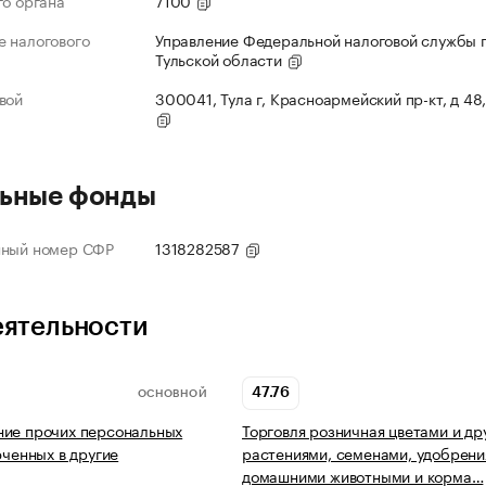
го органа
7100
 налогового
Управление Федеральной налоговой службы 
Тульской области
вой
300041, Тула г, Красноармейский пр-кт, д 48,
ьные фонды
нный номер СФР
1318282587
еятельности
47.76
ОСНОВНОЙ
ние прочих персональных
Торговля розничная цветами и др
юченных в другие
растениями, семенами, удобрени
домашними животными и корма…