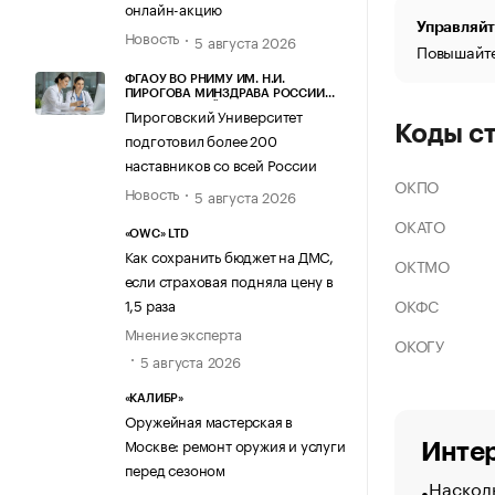
онлайн-акцию
Управляйт
Новость
5 августа 2026
Повышайте
ФГАОУ ВО РНИМУ ИМ. Н.И.
ПИРОГОВА МИНЗДРАВА РОССИИ
(ПИРОГОВСКИЙ УНИВЕРСИТЕТ)
Пироговский Университет
Коды с
подготовил более 200
наставников со всей России
ОКПО
Новость
5 августа 2026
ОКАТО
«OWC» LTD
Как сохранить бюджет на ДМС,
ОКТМО
если страховая подняла цену в
ОКФС
1,5 раза
Мнение эксперта
ОКОГУ
5 августа 2026
«КАЛИБР»
Оружейная мастерская в
Москве: ремонт оружия и услуги
Интер
перед сезоном
Насколь