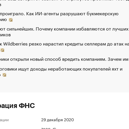
в
 проиграло. Как ИИ-агенты разрушают букмекерскую
рию
ют сильнейших. Почему компании избавляются от лучших
ников
к Wildberries резко нарастил кредиты селлерам до атак н
ики открыли новый способ вредить компаниям. Зачем им
оговики ищут доходы неработающих покупателей яхт и
р
рация ФНС
ации
29 декабря 2020