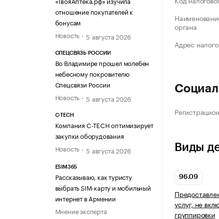
Код налогово
«ТвояАптека.рф» изучила
отношение покупателей к
Наименование
бонусам
органа
Новость
5 августа 2026
Адрес налого
СПЕЦСВЯЗЬ РОССИИ
Во Владимире прошел молебен
небесному покровителю
Спецсвязи России
Социал
Новость
5 августа 2026
Регистрацио
C-TECH
Компания C-TECH оптимизирует
закупки оборудования
Виды д
Новость
5 августа 2026
ESIM365
Рассказываю, как туристу
96.09
выбрать SIM-карту и мобильный
Предоставле
интернет в Армении
услуг, не вкл
Мнение эксперта
группировки