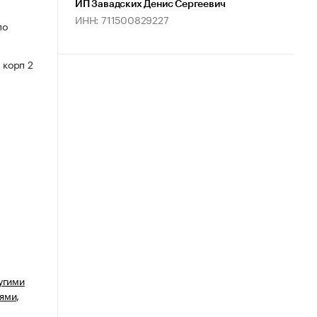
ИП Завадских Денис Сергеевич
ИНН: 711500829227
по
 корп 2
угими
ями,