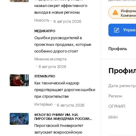
назвал секрет эффективного
Информац
выхода в новые регионы
Компания
Новость
6 августа 2026
Управ
МЕДИКАПРО
Ошибки руководителей в
проектных продажах, которые
Профиль
особенно дорого стоят
Мнение эксперта
6 августа 2026
Профи
STENKIN.PRO
Как технический надзор
Дата регистр
предотвращает дорогие ошибки
Регион
при строительстве
Интервью
6 августа 2026
ОГРНИП
ИНН
ФГАОУ ВО РНИМУ ИМ. Н.И.
ПИРОГОВА МИНЗДРАВА РОССИИ
(ПИРОГОВСКИЙ УНИВЕРСИТЕТ)
Пироговский Университет
запускает всероссийскую