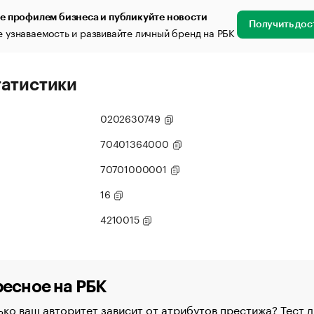
е профилем бизнеса и публикуйте новости
Получить дос
 узнаваемость и развивайте личный бренд на РБК
татистики
0202630749
70401364000
70701000001
16
4210015
есное на РБК
ко ваш авторитет зависит от атрибутов престижа? Тест д