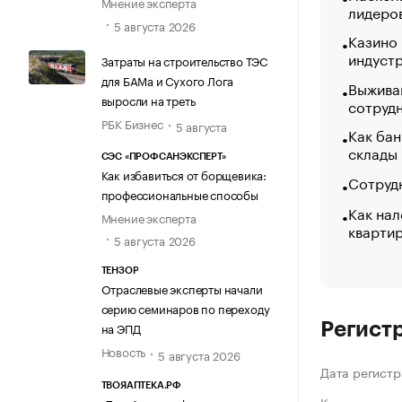
Мнение эксперта
лидеро
5 августа 2026
Казино
индуст
Затраты на строительство ТЭС
для БАМа и Сухого Лога
Выжива
выросли на треть
сотруд
РБК Бизнес
5 августа
Как бан
склады
СЭС «ПРОФСАНЭКСПЕРТ»
Как избавиться от борщевика:
Сотрудн
профессиональные способы
Как нал
Мнение эксперта
кварти
5 августа 2026
ТЕНЗОР
Отраслевые эксперты начали
серию семинаров по переходу
на ЭПД
Регист
Новость
5 августа 2026
Дата регистр
ТВОЯАПТЕКА.РФ