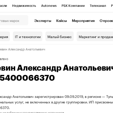
асли
Недвижимость
Autonews
РБК Компании
Телеканал
Р
К Курсы
РБК Life
Тренды
Визионеры
Национальные проекты
Эксперты
Кейсы
Мероприятия
О прое
онный клуб
Исследования
Кредитные рейтинги
Франшизы
Г
терия
IT и технологии
Малый бизнес
Маркетинг и прода
Проверка контрагентов
Политика
Экономика
Бизнес
евин Александр Анатольевич
ы
ВЛЕНО
евин Александр Анатольеви
15400066370
ксандр Анатольевич зарегистрирован 09.09.2019, в регионе — Тул
нальных услуг, не включенных в другие группировки. ИП присвое
6370.
ы из публичных государственных источников.