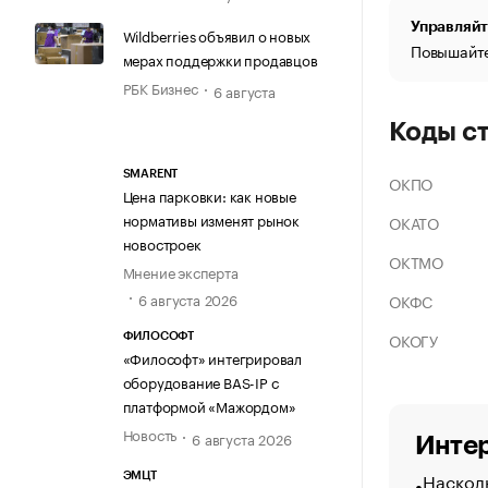
Управляйт
Wildberries объявил о новых
Повышайте
мерах поддержки продавцов
РБК Бизнес
6 августа
Коды с
SMARENT
ОКПО
Цена парковки: как новые
нормативы изменят рынок
ОКАТО
новостроек
ОКТМО
Мнение эксперта
6 августа 2026
ОКФС
ОКОГУ
ФИЛОСОФТ
«Философт» интегрировал
оборудование BAS-IP с
платформой «Мажордом»
Новость
6 августа 2026
Интер
Насколь
ЭМЦТ