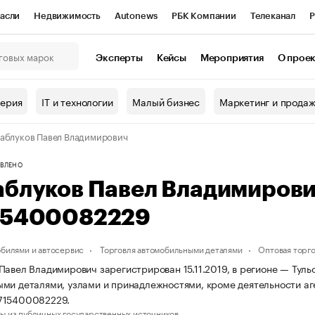
асли
Недвижимость
Autonews
РБК Компании
Телеканал
Р
К Курсы
РБК Life
Тренды
Визионеры
Национальные проекты
Эксперты
Кейсы
Мероприятия
О прое
онный клуб
Исследования
Кредитные рейтинги
Франшизы
Г
терия
IT и технологии
Малый бизнес
Маркетинг и прода
Проверка контрагентов
Политика
Экономика
Бизнес
аблуков Павел Владимирович
ы
ВЛЕНО
аблуков Павел Владимиров
15400082229
обилями и автосервис
Торговля автомобильными деталями
Оптовая торг
Павел Владимирович зарегистрирован 15.11.2019, в регионе — Тульс
ми деталями, узлами и принадлежностями, кроме деятельности аг
715400082229.
ы из публичных государственных источников.