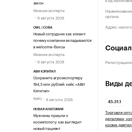
Код налогово
закон
Мнение эксперта
Наименование
органа
6 августа 2026
Адрес налого
OWL | СОВА
Новый сотрудник как клиент:
почему компании вкладываются
в welcome-боксы
Социал
Мнение эксперта
6 августа 2026
Регистрацио
АВИ КЭПИТАЛ
Сохранить агроэкспортеру
Виды д
194,5 млн рублей: кейс «АВИ
Кэпитал»
Кейс
6 августа 2026
45.31.1
НОВАЯ АНАТОМИЯ
Торговля опт
Мужчины пришли к
деталями, уз
косметологу: как выглядит
кроме деятел
новый пациент