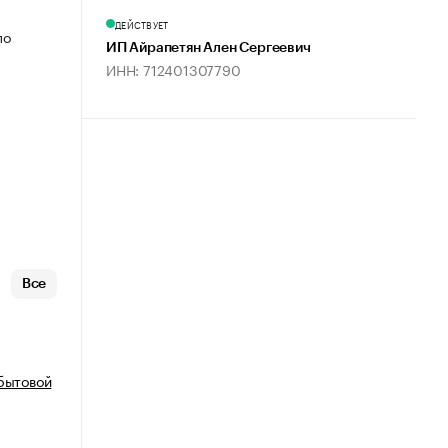
ДЕЙСТВУЕТ
по
ИП Айрапетян Ален Сергеевич
ИНН: 712401307790
Все
 бытовой