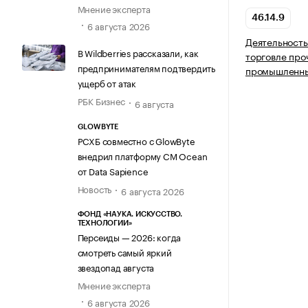
Мнение эксперта
46.14.9
6 августа 2026
Деятельность
В Wildberries рассказали, как
торговле про
предпринимателям подтвердить
промышленны
ущерб от атак
РБК Бизнес
6 августа
GLOWBYTE
РСХБ совместно с GlowByte
внедрил платформу CM Ocean
от Data Sapience
Новость
6 августа 2026
ФОНД «НАУКА. ИСКУССТВО.
ТЕХНОЛОГИИ»
Персеиды — 2026: когда
смотреть самый яркий
звездопад августа
Мнение эксперта
6 августа 2026