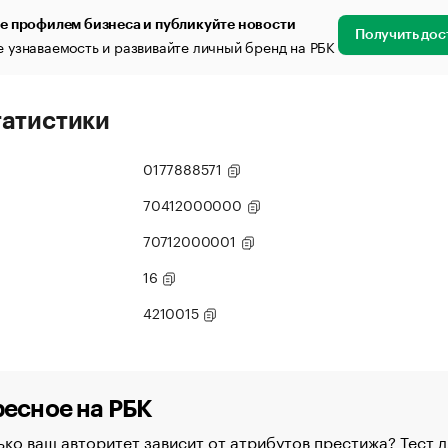
е профилем бизнеса и публикуйте новости
Получить дос
 узнаваемость и развивайте личный бренд на РБК
татистики
0177888571
70412000000
70712000001
16
4210015
есное на РБК
ко ваш авторитет зависит от атрибутов престижа? Тест д