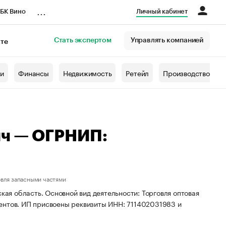
...
БК Вино
Личный кабинет
Стать экспертом
Управлять компанией
кте
азета
жи
Финансы
Недвижимость
Ретейл
Производство
ич — ОГРНИП:
овля запасными частями
кая область. Основной вид деятельности: Торговля оптовая
ентов. ИП присвоены реквизиты ИНН: 711402031983 и