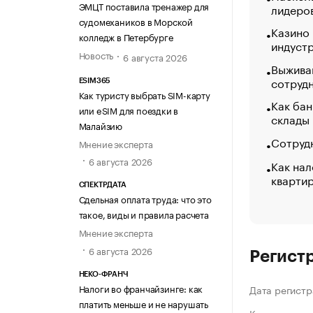
ЭМЦТ поставила тренажер для
лидеро
судомехаников в Морской
Казино
колледж в Петербурге
индуст
Новость
6 августа 2026
Выжива
сотруд
ESIM365
Как туристу выбрать SIM-карту
Как бан
или eSIM для поездки в
склады
Малайзию
Сотрудн
Мнение эксперта
6 августа 2026
Как нал
кварти
СПЕКТРДАТА
Сдельная оплата труда: что это
такое, виды и правила расчета
Мнение эксперта
6 августа 2026
Регист
НЕКО-ФРАНЧ
Налоги во франчайзинге: как
Дата регистр
платить меньше и не нарушать