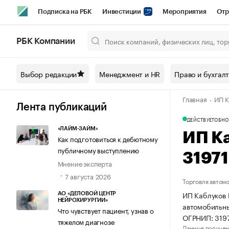
Подписка на РБК
Инвестиции
Мероприятия
Отр
Спорт
Школа управления РБК
РБК Образование
РБ
РБК Компании
Город
Стиль
Крипто
РБК Бизнес-среда
Дискусси
Выбор редакции
Менеджмент и HR
Право и бухгал
Спецпроекты СПб
Конференции СПб
Спецпроекты
Главная
ИП К
Технологии и медиа
Финансы
Рынок наличной валют
Лента публикаций
ДЕЙСТВУЕТ
ОБНО
«ЛАЙМ-ЗАЙМ»
ИП К
Как подготовиться к дебютному
публичному выступлению
3197
Мнение эксперта
7 августа 2026
Торговля автом
ИП Каблуков 
АО «ДЕЛОВОЙ ЦЕНТР
НЕЙРОХИРУРГИИ»
автомобильны
Что чувствует пациент, узнав о
ОГРНИП: 319
тяжелом диагнозе
Данные получен