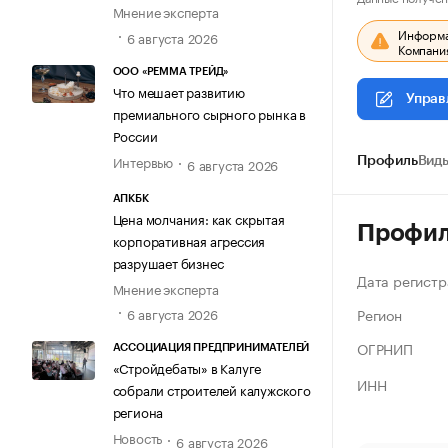
Мнение эксперта
Информац
6 августа 2026
Компания
ООО «РЕММА ТРЕЙД»
Что мешает развитию
Управ
премиального сырного рынка в
России
Интервью
Профиль
Виды
6 августа 2026
АПКБК
Цена молчания: как скрытая
Профи
корпоративная агрессия
разрушает бизнес
Дата регистр
Мнение эксперта
Регион
6 августа 2026
ОГРНИП
АССОЦИАЦИЯ ПРЕДПРИНИМАТЕЛЕЙ
«Стройдебаты» в Калуге
ИНН
собрали строителей калужского
региона
Новость
6 августа 2026