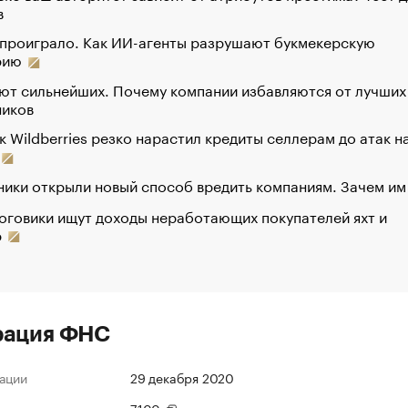
в
 проиграло. Как ИИ-агенты разрушают букмекерскую
рию
ют сильнейших. Почему компании избавляются от лучших
ников
к Wildberries резко нарастил кредиты селлерам до атак н
ики открыли новый способ вредить компаниям. Зачем им
оговики ищут доходы неработающих покупателей яхт и
р
рация ФНС
ации
29 декабря 2020