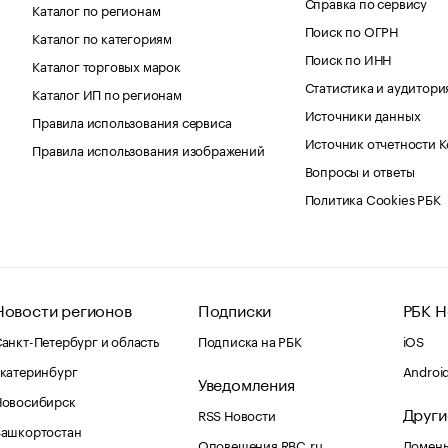
Справка по сервису
Каталог по регионам
Поиск по ОГРН
Каталог по категориям
Поиск по ИНН
Каталог торговых марок
Статистика и аудитори
Каталог ИП по регионам
Источники данных
Правила использования сервиса
Источник отчетности 
Правила использования изображений
Вопросы и ответы
Политика Cookies РБК
Новости регионов
Подписки
РБК Н
анкт-Петербург и область
Подписка на РБК
iOS
катеринбург
Androi
Уведомления
Новосибирск
Други
RSS Новости
Башкортостан
Оповещения RBC.ru
Домены