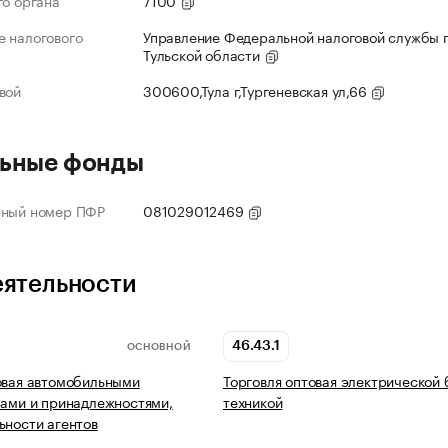
го органа
7100
 налогового
Управление Федеральной налоговой службы 
Тульской области
вой
300600,Тула г,Тургеневская ул,66
ьные фонды
нный номер ПФР
081029012469
еятельности
46.43.1
ОСНОВНОЙ
овая автомобильными
Торговля оптовая электрической
лами и принадлежностями,
техникой
ьности агентов