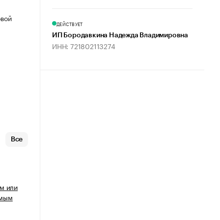
овой
ДЕЙСТВУЕТ
ИП Бородавкина Надежда Владимировна
ИНН: 721802113274
Все
м или
имым