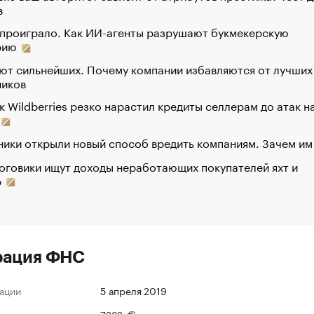
в
 проиграло. Как ИИ-агенты разрушают букмекерскую
рию
ют сильнейших. Почему компании избавляются от лучших
ников
к Wildberries резко нарастил кредиты селлерам до атак н
ики открыли новый способ вредить компаниям. Зачем им
оговики ищут доходы неработающих покупателей яхт и
р
рация ФНС
ации
5 апреля 2019