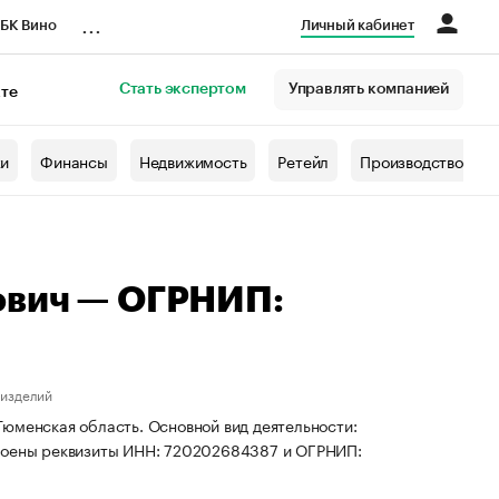
...
БК Вино
Личный кабинет
Стать экспертом
Управлять компанией
кте
азета
жи
Финансы
Недвижимость
Ретейл
Производство
ович — ОГРНИП:
 изделий
юменская область. Основной вид деятельности:
своены реквизиты ИНН: 720202684387 и ОГРНИП: