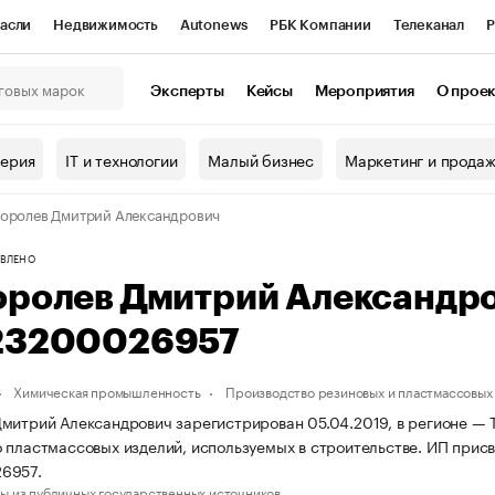
асли
Недвижимость
Autonews
РБК Компании
Телеканал
Р
К Курсы
РБК Life
Тренды
Визионеры
Национальные проекты
Эксперты
Кейсы
Мероприятия
О прое
онный клуб
Исследования
Кредитные рейтинги
Франшизы
Г
терия
IT и технологии
Малый бизнес
Маркетинг и прода
Проверка контрагентов
Политика
Экономика
Бизнес
оролев Дмитрий Александрович
ы
ВЛЕНО
оролев Дмитрий Александр
23200026957
Химическая промышленность
Производство резиновых и пластмассовых
митрий Александрович зарегистрирован 05.04.2019, в регионе — Т
 пластмассовых изделий, используемых в строительстве. ИП при
6957.
ы из публичных государственных источников.