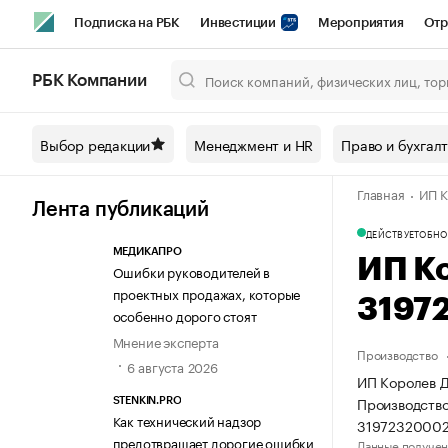
Подписка на РБК
Инвестиции
Мероприятия
Отр
Спорт
Школа управления РБК
РБК Образование
РБ
РБК Компании
Город
Стиль
Крипто
РБК Бизнес-среда
Дискусси
Выбор редакции
Менеджмент и HR
Право и бухгал
Спецпроекты СПб
Конференции СПб
Спецпроекты
Главная
ИП К
Технологии и медиа
Финансы
Рынок наличной валют
Лента публикаций
ДЕЙСТВУЕТ
ОБНО
МЕДИКАПРО
ИП К
Ошибки руководителей в
проектных продажах, которые
3197
особенно дорого стоят
Мнение эксперта
Производство
6 августа 2026
ИП Королев Д
Производство
STENKIN.PRO
Как технический надзор
31972320002
предотвращает дорогие ошибки
Данные получен