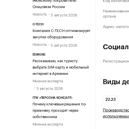
Код налогово
Спецсвязи России
Наименование
Новость
5 августа 2026
органа
C-TECH
Адрес налого
Компания C-TECH оптимизирует
закупки оборудования
Новость
5 августа 2026
Социал
ESIM365
Регистрацио
Рассказываю, как туристу
выбрать SIM-карту и мобильный
интернет в Армении
Мнение эксперта
Виды д
5 августа 2026
ГПК «ПЕРСОНА КОНСАЛТ»
22.23
Почему ключевые решения по-
Производство
прежнему проходят через
используемых
собственника
Мнение эксперта