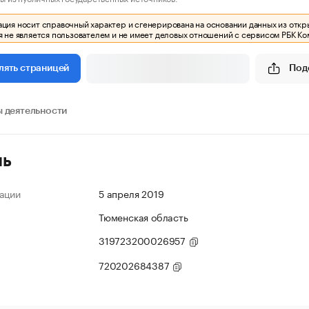
ия носит справочный характер и сгенерирована на основании данных из откр
 не является пользователем и не имеет деловых отношений с сервисом РБК Ко
Под
лять страницей
 деятельности
ль
ации
5 апреля 2019
Тюменская область
319723200026957
720202684387