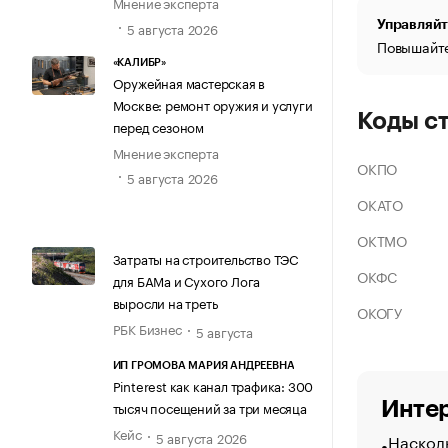
Мнение эксперта
Управляйт
5 августа 2026
Повышайте
«КАЛИБР»
Оружейная мастерская в
Москве: ремонт оружия и услуги
Коды с
перед сезоном
Мнение эксперта
ОКПО
5 августа 2026
ОКАТО
ОКТМО
Затраты на строительство ТЭС
ОКФС
для БАМа и Сухого Лога
выросли на треть
ОКОГУ
РБК Бизнес
5 августа
ИП ГРОМОВА МАРИЯ АНДРЕЕВНА
Pinterest как канал трафика: 300
Интер
тысяч посещений за три месяца
Кейс
5 августа 2026
Насколь