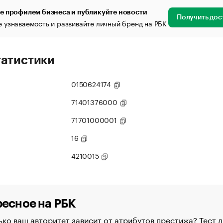
е профилем бизнеса и публикуйте новости
Получить дос
 узнаваемость и развивайте личный бренд на РБК
татистики
0150624174
71401376000
71701000001
16
4210015
есное на РБК
ко ваш авторитет зависит от атрибутов престижа? Тест д