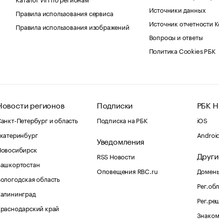
Источники данных
Правила использования сервиса
Источник отчетности 
Правила использования изображений
Вопросы и ответы
Политика Cookies РБК
Новости регионов
Подписки
РБК Н
анкт-Петербург и область
Подписка на РБК
iOS
катеринбург
Androi
Уведомления
Новосибирск
Други
RSS Новости
Башкортостан
Оповещения RBC.ru
Домены
ологодская область
Рег.об
Калининград
Рег.ре
раснодарский край
Знаком