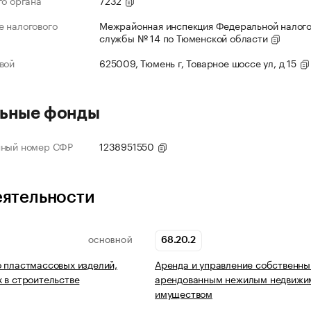
го органа
7232
 налогового
Межрайонная инспекция Федеральной налог
службы № 14 по Тюменской области
вой
625009, Тюмень г, Товарное шоссе ул, д 15
ьные фонды
нный номер СФР
1238951550
еятельности
68.20.2
ОСНОВНОЙ
 пластмассовых изделий,
Аренда и управление собственны
 в строительстве
арендованным нежилым недвиж
имуществом