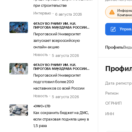
при строительстве
Информац
Интервью
6 августа 2026
Компания
ФГАОУ ВО РНИМУ ИМ. Н.И.
ПИРОГОВА МИНЗДРАВА РОССИИ
Управ
(ПИРОГОВСКИЙ УНИВЕРСИТЕТ)
Пироговский Университет
запускает всероссийскую
онлайн-акцию
Профиль
Виды
Новость
5 августа 2026
ФГАОУ ВО РНИМУ ИМ. Н.И.
Профи
ПИРОГОВА МИНЗДРАВА РОССИИ
(ПИРОГОВСКИЙ УНИВЕРСИТЕТ)
Пироговский Университет
подготовил более 200
Дата регистр
наставников со всей России
Регион
Новость
5 августа 2026
ОГРНИП
«OWC» LTD
Как сохранить бюджет на ДМС,
ИНН
если страховая подняла цену в
1,5 раза