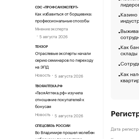
лидеро
СЭС «ПРОФСАНЭКСПЕРТ»
Казино
Как избавиться от борщевика:
индуст
профессиональные способы
Мнение эксперта
Выжива
сотруд
5 августа 2026
Как бан
ТЕНЗОР
склады
Отраслевые эксперты начали
серию семинаров по переходу
Сотрудн
на ЭПД
Как нал
Новость
5 августа 2026
кварти
ТВОЯАПТЕКА.РФ
«ТвояАптека.рф» изучила
отношение покупателей к
бонусам
Регист
Новость
5 августа 2026
СПЕЦСВЯЗЬ РОССИИ
Дата регистр
Во Владимире прошел молебен
небесному покровителю