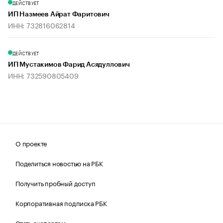
ДЕЙСТВУЕТ
ИП Назмеев Айрат Фаритович
ИНН: 732816062814
ДЕЙСТВУЕТ
ИП Мустакимов Фарид Асядуллович
ИНН: 732590805409
О проекте
Поделиться новостью на РБК
Получить пробный доступ
Корпоративная подписка РБК
Стать экспертом