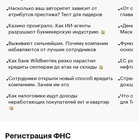
Насколько ваш авторитет зависит от
«От спо
атрибутов престижа? Тест для лидеров
глава к
Казино проиграло. Как ИИ-агенты
«Деньги
разрушают букмекерскую индустрию
Маск в 
Выживают сильнейших. Почему компании
Функции
избавляются от лучших сотрудников
основ э
Как банк Wildberries резко нарастил
ЕС раз
кредиты селлерам до атак на склады
нефти —
Сотрудники открыли новый способ вредить
Стресс 
компаниям. Зачем им это
доходов
Как налоговики ищут доходы
Что обв
неработающих покупателей яхт и квартир
для Tel
Регистрация ФНС