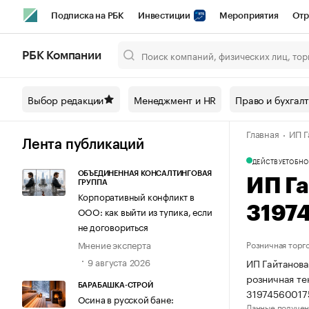
Подписка на РБК
Инвестиции
Мероприятия
Отр
Спорт
Школа управления РБК
РБК Образование
РБ
РБК Компании
Город
Стиль
Крипто
РБК Бизнес-среда
Дискусси
Выбор редакции
Менеджмент и HR
Право и бухгал
Спецпроекты СПб
Конференции СПб
Спецпроекты
Главная
ИП Г
Технологии и медиа
Финансы
Рынок наличной валют
Лента публикаций
ДЕЙСТВУЕТ
ОБНО
ОБЪЕДИНЕННАЯ КОНСАЛТИНГОВАЯ
ИП Г
ГРУППА
Корпоративный конфликт в
3197
ООО: как выйти из тупика, если
не договориться
Мнение эксперта
Розничная торг
9 августа 2026
ИП Гайтанова
розничная те
БАРАБАШКА-СТРОЙ
31974560017
Осина в русской бане:
Данные получен