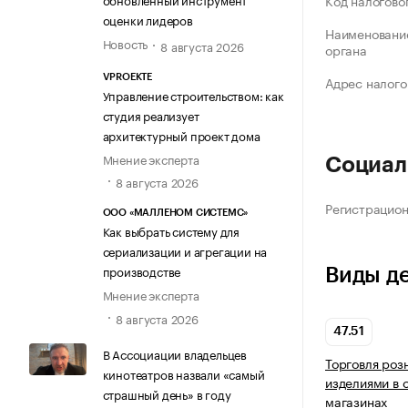
Код налогово
оценки лидеров
Наименование
Новость
8 августа 2026
органа
VPROEKTE
Адрес налого
Управление строительством: как
студия реализует
архитектурный проект дома
Мнение эксперта
Социал
8 августа 2026
Регистрацио
ООО «МАЛЛЕНОМ СИСТЕМС»
Как выбрать систему для
сериализации и агрегации на
производстве
Виды д
Мнение эксперта
8 августа 2026
47.51
В Ассоциации владельцев
Торговля роз
кинотеатров назвали «самый
изделиями в 
страшный день» в году
магазинах