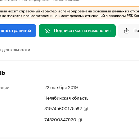
ия носит справочный характер и сгенерирована на основании данных из откр
 не является пользователем и не имеет деловых отношений с сервисом РБК Ко
Подписаться на изменения
По
лять страницей
 деятельности
ль
ации
22 октября 2019
Челябинская область
319745600175582
745200847920