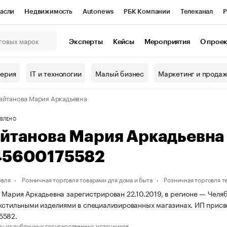
асли
Недвижимость
Autonews
РБК Компании
Телеканал
Р
К Курсы
РБК Life
Тренды
Визионеры
Национальные проекты
Эксперты
Кейсы
Мероприятия
О прое
онный клуб
Исследования
Кредитные рейтинги
Франшизы
Г
терия
IT и технологии
Малый бизнес
Маркетинг и прода
Проверка контрагентов
Политика
Экономика
Бизнес
айтанова Мария Аркадьевна
ы
ВЛЕНО
айтанова Мария Аркадьевн
45600175582
овля
Розничная торговля товарами для дома и быта
Розничная торговля 
 Мария Аркадьевна зарегистрирован 22.10.2019, в регионе — Челяб
кстильными изделиями в специализированных магазинах. ИП при
5582.
ы из публичных государственных источников.