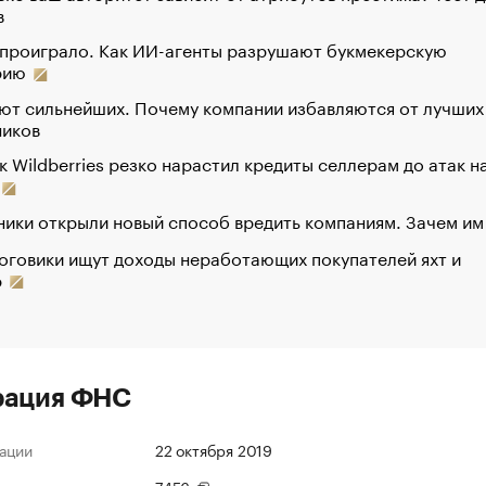
в
 проиграло. Как ИИ-агенты разрушают букмекерскую
рию
ют сильнейших. Почему компании избавляются от лучших
ников
к Wildberries резко нарастил кредиты селлерам до атак н
ики открыли новый способ вредить компаниям. Зачем им
оговики ищут доходы неработающих покупателей яхт и
р
рация ФНС
ации
22 октября 2019