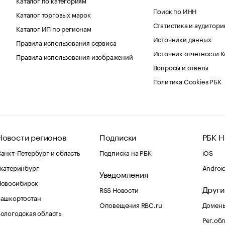
Поиск по ИНН
Каталог торговых марок
Статистика и аудитори
Каталог ИП по регионам
Источники данных
Правила использования сервиса
Источник отчетности 
Правила использования изображений
Вопросы и ответы
Политика Cookies РБК
Новости регионов
Подписки
РБК Н
анкт-Петербург и область
Подписка на РБК
iOS
катеринбург
Androi
Уведомления
Новосибирск
Други
RSS Новости
Башкортостан
Оповещения RBC.ru
Домены
ологодская область
Рег.об