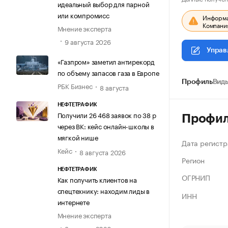
идеальный выбор для парной
или компромисс
Информац
Компания
Мнение эксперта
9 августа 2026
Управ
«Газпром» заметил антирекорд
по объему запасов газа в Европе
Профиль
Виды
РБК Бизнес
8 августа
НЕФТЕТРАФИК
Получили 26 468 заявок по 38 р
Профи
через ВК: кейс онлайн-школы в
мягкой нише
Дата регистр
Кейс
8 августа 2026
Регион
НЕФТЕТРАФИК
ОГРНИП
Как получить клиентов на
спецтехнику: находим лиды в
ИНН
интернете
Мнение эксперта
8 августа 2026