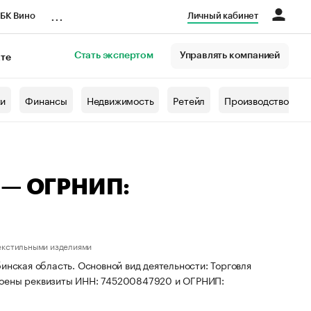
...
БК Вино
Личный кабинет
Стать экспертом
Управлять компанией
кте
азета
жи
Финансы
Недвижимость
Ретейл
Производство
а — ОГРНИП:
текстильными изделиями
инская область. Основной вид деятельности: Торговля
своены реквизиты ИНН: 745200847920 и ОГРНИП: