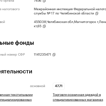
го органа
7456
 налогового
Межрайонная инспекция Федеральной налог
службы № 17 по Челябинской области
вой
455038,Челябинская обл,Магнитогорск г,Лен
кт,65
ьные фонды
нный номер СФР
1141235471
еятельности
47.71
ОСНОВНОЙ
ничная текстильными
Торговля розничная одеждой в
специализированных
специализированных магазинах