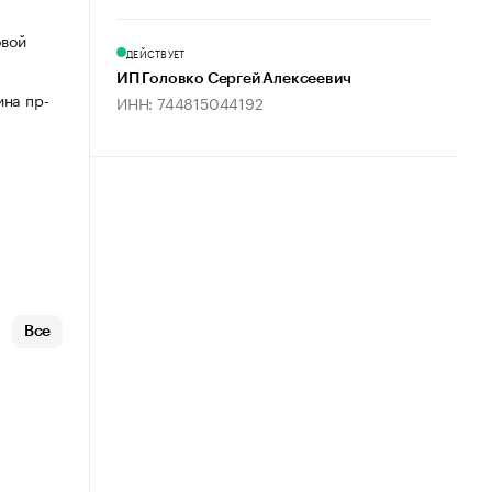
овой
ДЕЙСТВУЕТ
ИП Головко Сергей Алексеевич
ина пр-
ИНН: 744815044192
Все