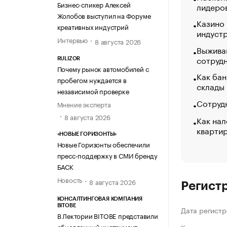
Бизнес-спикер Алексей
лидеро
Жолобов выступил на Форуме
Казино
креативных индустрий
индуст
Интервью
8 августа 2026
Выжива
сотруд
RULIZOR
Почему рынок автомобилей с
Как бан
пробегом нуждается в
склады
независимой проверке
Сотрудн
Мнение эксперта
8 августа 2026
Как нал
кварти
«НОВЫЕ ГОРИЗОНТЫ»
Новые Горизонты обеспечили
пресс-поддержку в СМИ бренду
БАСК
Новость
8 августа 2026
Регист
КОНСАЛТИНГОВАЯ КОМПАНИЯ
BITOBE
Дата регистр
В Лектории BITOBE представили
обновленный инструмент