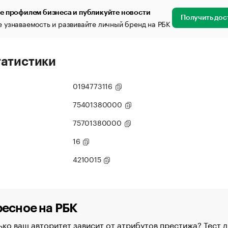
е профилем бизнеса и публикуйте новости
Получить дос
 узнаваемость и развивайте личный бренд на РБК
татистики
0194773116
75401380000
75701380000
16
4210015
есное на РБК
ко ваш авторитет зависит от атрибутов престижа? Тест д