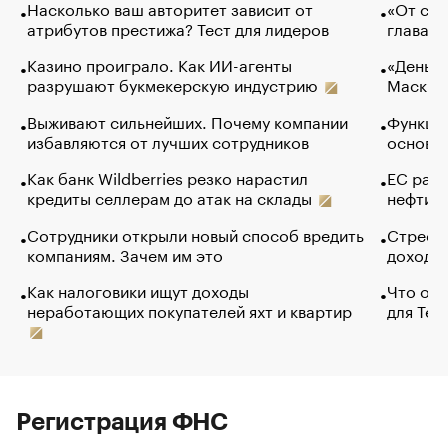
Насколько ваш авторитет зависит от
«От спо
атрибутов престижа? Тест для лидеров
глава к
Казино проиграло. Как ИИ-агенты
«Деньги
разрушают букмекерскую индустрию
Маск в 
Выживают сильнейших. Почему компании
Функции
избавляются от лучших сотрудников
основ э
Как банк Wildberries резко нарастил
ЕС раз
кредиты селлерам до атак на склады
нефти —
Сотрудники открыли новый способ вредить
Стресс 
компаниям. Зачем им это
доходов
Как налоговики ищут доходы
Что обв
неработающих покупателей яхт и квартир
для Tel
Регистрация ФНС