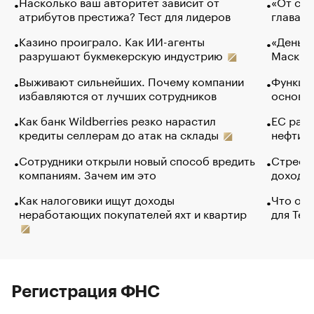
Насколько ваш авторитет зависит от
«От спо
атрибутов престижа? Тест для лидеров
глава к
Казино проиграло. Как ИИ-агенты
«Деньги
разрушают букмекерскую индустрию
Маск в 
Выживают сильнейших. Почему компании
Функции
избавляются от лучших сотрудников
основ э
Как банк Wildberries резко нарастил
ЕС раз
кредиты селлерам до атак на склады
нефти —
Сотрудники открыли новый способ вредить
Стресс 
компаниям. Зачем им это
доходов
Как налоговики ищут доходы
Что обв
неработающих покупателей яхт и квартир
для Tel
Регистрация ФНС