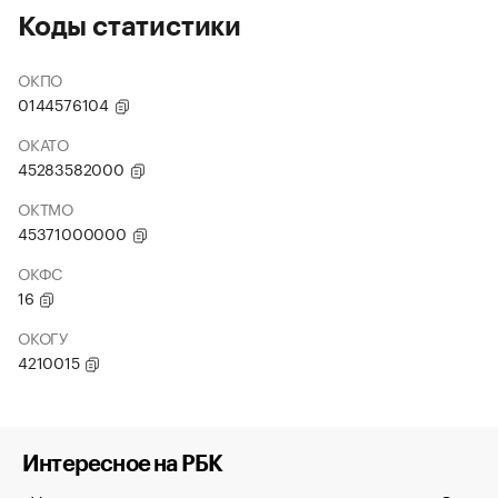
Коды статистики
ОКПО
0144576104
ОКАТО
45283582000
ОКТМО
45371000000
ОКФС
16
ОКОГУ
4210015
Интересное на РБК