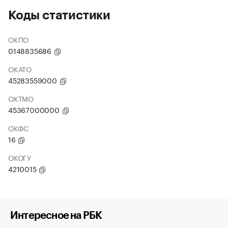
Коды статистики
ОКПО
0148835686
ОКАТО
45283559000
ОКТМО
45367000000
ОКФС
16
ОКОГУ
4210015
Интересное на РБК