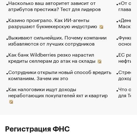
Насколько ваш авторитет зависит от
«От спо
атрибутов престижа? Тест для лидеров
глава к
Казино проиграло. Как ИИ-агенты
«Деньги
разрушают букмекерскую индустрию
Маск в 
Выживают сильнейших. Почему компании
Функции
избавляются от лучших сотрудников
основ э
Как банк Wildberries резко нарастил
ЕС раз
кредиты селлерам до атак на склады
нефти —
Сотрудники открыли новый способ вредить
Стресс 
компаниям. Зачем им это
доходов
Как налоговики ищут доходы
Что обв
неработающих покупателей яхт и квартир
для Tel
Регистрация ФНС