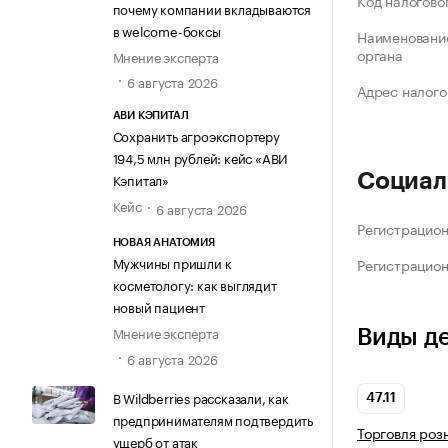
Код налогово
почему компании вкладываются
в welcome-боксы
Наименование
органа
Мнение эксперта
6 августа 2026
Адрес налого
АВИ КЭПИТАЛ
Сохранить агроэкспортеру
194,5 млн рублей: кейс «АВИ
Кэпитал»
Социал
Кейс
6 августа 2026
Регистрацио
НОВАЯ АНАТОМИЯ
Мужчины пришли к
Регистрацио
косметологу: как выглядит
новый пациент
Мнение эксперта
Виды д
6 августа 2026
В Wildberries рассказали, как
47.11
предпринимателям подтвердить
Торговля роз
ущерб от атак