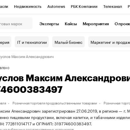
асли
Недвижимость
Autonews
РБК Компании
Телеканал
Р
К Курсы
РБК Life
Тренды
Визионеры
Национальные проекты
Эксперты
Кейсы
Мероприятия
О прое
онный клуб
Исследования
Кредитные рейтинги
Франшизы
Г
терия
IT и технологии
Малый бизнес
Маркетинг и прода
Проверка контрагентов
Политика
Экономика
Бизнес
услов Максим Александрович
ы
ВЛЕНО
услов Максим Александров
74600383497
овля
Розничная торговля продовольственными товарами
Розничная торг
ксим Александрович зарегистрирован 27.06.2019, в регионе — г. М
нно пищевыми продуктами, включая напитки, и табачными издели
Н: 772811014717 и ОГРНИП: 319774600383497.
ы из публичных государственных источников.