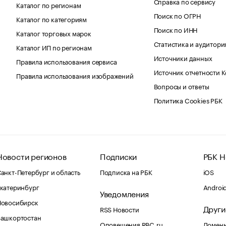
Справка по сервису
Каталог по регионам
Поиск по ОГРН
Каталог по категориям
Поиск по ИНН
Каталог торговых марок
Статистика и аудитори
Каталог ИП по регионам
Источники данных
Правила использования сервиса
Источник отчетности 
Правила использования изображений
Вопросы и ответы
Политика Cookies РБК
Новости регионов
Подписки
РБК Н
анкт-Петербург и область
Подписка на РБК
iOS
катеринбург
Androi
Уведомления
Новосибирск
Други
RSS Новости
Башкортостан
Оповещения RBC.ru
Домены