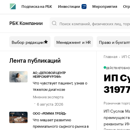
Подписка на РБК
Инвестиции
Мероприятия
Отр
Спорт
Школа управления РБК
РБК Образование
РБ
РБК Компании
Город
Стиль
Крипто
РБК Бизнес-среда
Дискусси
Выбор редакции
Менеджмент и HR
Право и бухгал
Спецпроекты СПб
Конференции СПб
Спецпроекты
Главная
ИП С
Технологии и медиа
Финансы
Рынок наличной валют
Лента публикаций
ДЕЙСТВУЕТ
ОБНО
АО «ДЕЛОВОЙ ЦЕНТР
ИП С
НЕЙРОХИРУРГИИ»
Что чувствует пациент, узнав о
3197
тяжелом диагнозе
Мнение эксперта
Розничная торг
6 августа 2026
ИП Суслов Ма
ООО «РЕММА ТРЕЙД»
преимуществе
Что мешает развитию
реквизиты ИН
премиального сырного рынка в
Данные получен