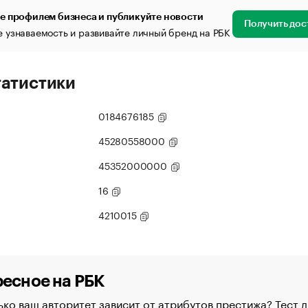
е профилем бизнеса и публикуйте новости
Получить дос
 узнаваемость и развивайте личный бренд на РБК
татистики
0184676185
45280558000
45352000000
16
4210015
есное на РБК
ко ваш авторитет зависит от атрибутов престижа? Тест д