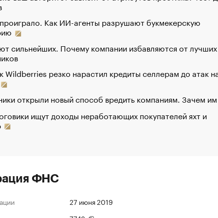
в
 проиграло. Как ИИ-агенты разрушают букмекерскую
рию
ют сильнейших. Почему компании избавляются от лучших
ников
к Wildberries резко нарастил кредиты селлерам до атак н
ики открыли новый способ вредить компаниям. Зачем им
оговики ищут доходы неработающих покупателей яхт и
р
рация ФНС
ации
27 июня 2019