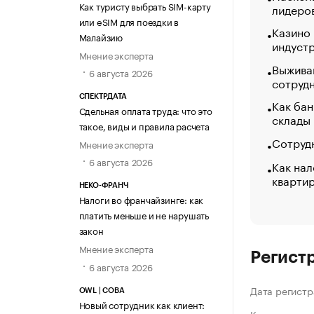
Как туристу выбрать SIM-карту
лидеро
или eSIM для поездки в
Казино
Малайзию
индуст
Мнение эксперта
Выжива
6 августа 2026
сотруд
СПЕКТРДАТА
Как бан
Сдельная оплата труда: что это
склады
такое, виды и правила расчета
Сотрудн
Мнение эксперта
6 августа 2026
Как нал
кварти
НЕКО-ФРАНЧ
Налоги во франчайзинге: как
платить меньше и не нарушать
закон
Мнение эксперта
Регист
6 августа 2026
Дата регистр
OWL | СОВА
Новый сотрудник как клиент: