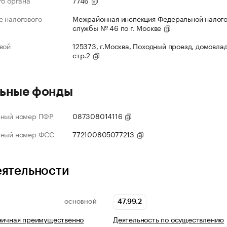
го органа
7746
 налогового
Межрайонная инспекция Федеральной налог
службы № 46 по г. Москве
вой
125373, г.Москва, Походный проезд, домовлад
стр.2
ьные фонды
нный номер ПФР
087308014116
нный номер ФСС
772100805077213
еятельности
47.99.2
ОСНОВНОЙ
ничная преимущественно
Деятельность по осуществлению