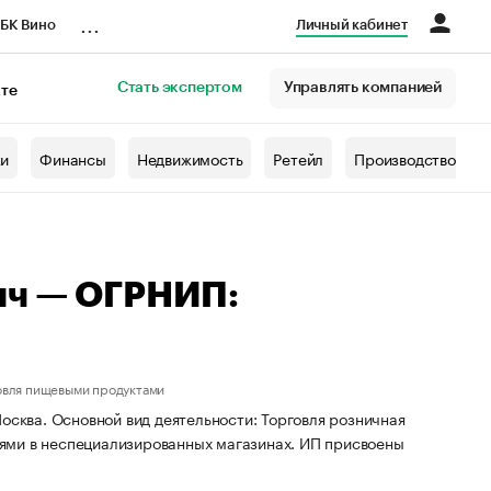
...
БК Вино
Личный кабинет
Стать экспертом
Управлять компанией
кте
азета
жи
Финансы
Недвижимость
Ретейл
Производство
ич — ОГРНИП:
овля пищевыми продуктами
осква. Основной вид деятельности: Торговля розничная
ями в неспециализированных магазинах. ИП присвоены