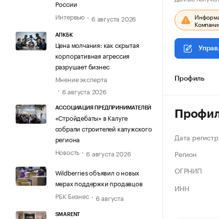
России
Интервью
Информац
6 августа 2026
Компания
АПКБК
Цена молчания: как скрытая
Управ
корпоративная агрессия
разрушает бизнес
Мнение эксперта
Профиль
6 августа 2026
АССОЦИАЦИЯ ПРЕДПРИНИМАТЕЛЕЙ
Профи
«Стройдебаты» в Калуге
собрали строителей калужского
Дата регистр
региона
Новость
Регион
6 августа 2026
ОГРНИП
Wildberries объявил о новых
мерах поддержки продавцов
ИНН
РБК Бизнес
6 августа
SMARENT