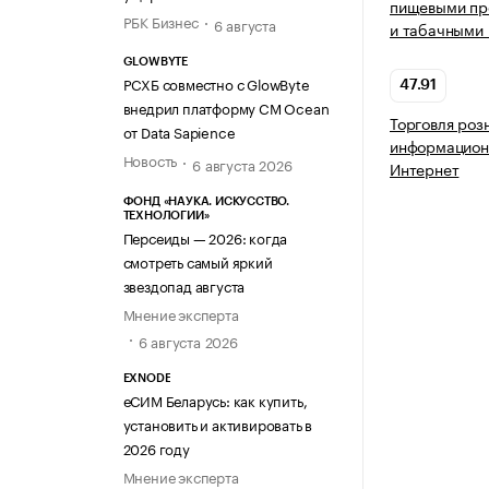
пищевыми про
РБК Бизнес
6 августа
и табачными 
GLOWBYTE
РСХБ совместно с GlowByte
47.91
внедрил платформу CM Ocean
Торговля роз
от Data Sapience
информацион
Новость
6 августа 2026
Интернет
ФОНД «НАУКА. ИСКУССТВО.
ТЕХНОЛОГИИ»
Персеиды — 2026: когда
смотреть самый яркий
звездопад августа
Мнение эксперта
6 августа 2026
EXNODE
еСИМ Беларусь: как купить,
установить и активировать в
2026 году
Мнение эксперта