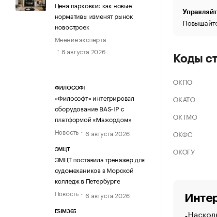
Цена парковки: как новые
Управляйт
нормативы изменят рынок
Повышайте
новостроек
Мнение эксперта
6 августа 2026
Коды с
ОКПО
ФИЛОСОФТ
«Философт» интегрировал
ОКАТО
оборудование BAS-IP с
ОКТМО
платформой «Мажордом»
Новость
6 августа 2026
ОКФС
ОКОГУ
ЭМЦТ
ЭМЦТ поставила тренажер для
судомехаников в Морской
колледж в Петербурге
Новость
6 августа 2026
Интер
Насколь
ESIM365