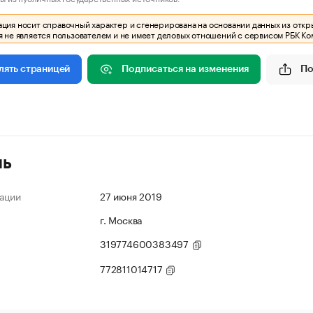
ия носит справочный характер и сгенерирована на основании данных из откр
 не является пользователем и не имеет деловых отношений с сервисом РБК Ко
Подписаться на изменения
По
лять страницей
ль
ации
27 июня 2019
г. Москва
319774600383497
772811014717