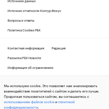
Источники данных
Источник отчетности Контур.Фокус
Вопросы и ответы
Политика Cookies РБК
Контактная информация
Редакция
Рассылка РБК Новости
Информация об ограничениях
Правовая информация
О соблюдении авторских прав
Мы используем cookie. Это позволяет нам анализировать
© АО «РОСБИЗНЕСКОНСАЛТИНГ»,
1995–2026.
Сообщения
и материалы информационного агентства «РБК»
взаимодействие посетителей с сайтом и делать его лучше.
(зарегистрировано Федеральной службой по надзору в сфере
Продолжая пользоваться сайтом, вы соглашаетесь с
связи, информационных технологий и массовых
использованием файлов cookie
и
политикой
коммуникаций (Роскомнадзор) 09.12.2015 за номером ИА
№ФС77-63848) сопровождаются пометкой «РБК». Отдельные
конфиденциальности
.