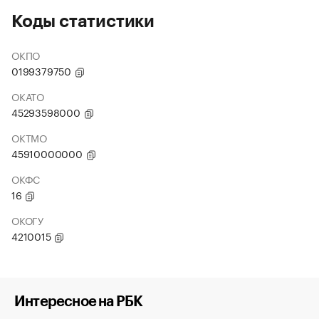
Коды статистики
ОКПО
0199379750
ОКАТО
45293598000
ОКТМО
45910000000
ОКФС
16
ОКОГУ
4210015
Интересное на РБК