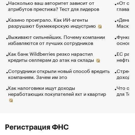
Насколько ваш авторитет зависит от
«От спо
атрибутов престижа? Тест для лидеров
глава к
Казино проиграло. Как ИИ-агенты
«Деньги
разрушают букмекерскую индустрию
Маск в 
Выживают сильнейших. Почему компании
Функции
избавляются от лучших сотрудников
основ э
Как банк Wildberries резко нарастил
ЕС раз
кредиты селлерам до атак на склады
нефти —
Сотрудники открыли новый способ вредить
Стресс 
компаниям. Зачем им это
доходов
Как налоговики ищут доходы
Что обв
неработающих покупателей яхт и квартир
для Tel
Регистрация ФНС