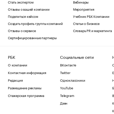
Стать экспертом
Вебинары
Отзывы о вашей компании
Мероприятия
Поделиться кейсом
Учебник РБК Компании
Создать профиль группы компаний
Статьи о бизнесе
Отзывы о сервисе
Словарь PR и маркетинга
Сертифицированные партнеры
РБК
Социальные сети
О компании
ВКонтакте
С
Контактная информация
Twitter
Е
Редакция
Одноклассники
Размещение рекламы
YouTube
Стажерская программа
Telegram
В
Дзен
К