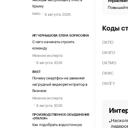
Управляйт
Крыму
Повышайте
Кейс
6 августа 2026
Коды с
ИП ЧЕРНЫШОВА ЕЛЕНА БОРИСОВНА
С чего начинать строить
ОКПО
команду
ОКАТО
Мнение эксперта
ОКТМО
6 августа 2026
ОКФС
RIXET
Почему смартфон не заменяет
ОКОГУ
нагрудный видеорегистратор в
бизнесе
Мнение эксперта
6 августа 2026
Интер
ПРОИЗВОДСТВЕННОЕ ОБЪЕДИНЕНИЕ
Насколь
«ЭТАЛОН»
Как подобрать водосточную
лидеро