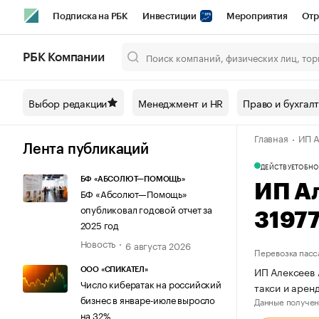
Подписка на РБК
Инвестиции
Мероприятия
Отр
Спорт
Школа управления РБК
РБК Образование
РБ
РБК Компании
Город
Стиль
Крипто
РБК Бизнес-среда
Дискусси
Выбор редакции
Менеджмент и HR
Право и бухгал
Спецпроекты СПб
Конференции СПб
Спецпроекты
Главная
ИП А
Технологии и медиа
Финансы
Рынок наличной валют
Лента публикаций
ДЕЙСТВУЕТ
ОБНО
БФ «АБСОЛЮТ—ПОМОЩЬ»
ИП А
БФ «Абсолют—Помощь»
опубликовал годовой отчет за
3197
2025 год
Новость
6 августа 2026
Перевозка пасс
ИП Алексеев 
ООО «СПИКАТЕЛ»
Число кибератак на российский
такси и арен
бизнес в январе-июле выросло
Данные получен
на 32%