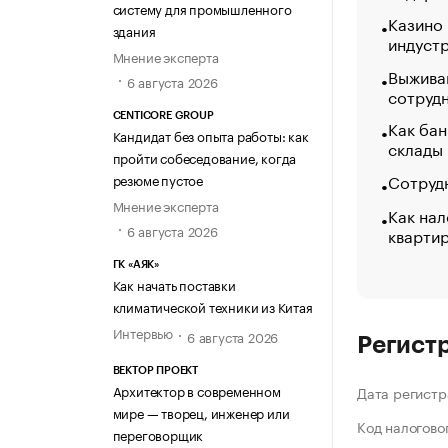
систему для промышленного
Казино
здания
индуст
Мнение эксперта
Выжива
6 августа 2026
сотруд
CENTICORE GROUP
Как бан
Кандидат без опыта работы: как
склады
пройти собеседование, когда
Сотрудн
резюме пустое
Мнение эксперта
Как нал
6 августа 2026
кварти
ГК «АЯК»
Как начать поставки
климатической техники из Китая
Интервью
6 августа 2026
Регист
ВЕКТОР ПРОЕКТ
Архитектор в современном
Дата регистр
мире — творец, инженер или
Код налогово
переговорщик