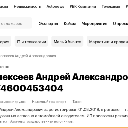
асли
Недвижимость
Autonews
РБК Компании
Телеканал
Р
К Курсы
РБК Life
Тренды
Визионеры
Национальные проекты
Эксперты
Кейсы
Мероприятия
О прое
онный клуб
Исследования
Кредитные рейтинги
Франшизы
Г
терия
IT и технологии
Малый бизнес
Маркетинг и прода
Проверка контрагентов
Политика
Экономика
Бизнес
лексеев Андрей Александрович
ы
ВЛЕНО
лексеев Андрей Александр
74600453404
ажиров и грузов
Наземный транспорт
Такси
Андрей Александрович зарегистрирован 01.08.2019, в регионе — г.
дованных легковых автомобилей с водителем. ИП присвоены рек
ы из публичных государственных источников.