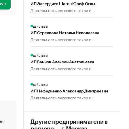
туп
ИП Элвердиев Шагин Юсиф Оглы
Деятельность легкового такси и...
ДЕЙСТВУЕТ
ИП Стрелкова Наталья Николаевна
Деятельность легкового такси и...
ДЕЙСТВУЕТ
ИП Баннов Алексей Анатольевич
Деятельность легкового такси и...
ДЕЙСТВУЕТ
ИП Нефедченко Александр Дмитриевич
Деятельность легкового такси и...
ля
«От спорта тело стареет иначе». Как живет глава ко
Другие предприниматели в
создавшей GTA