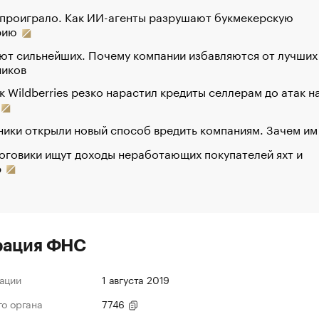
 проиграло. Как ИИ-агенты разрушают букмекерскую
рию
ют сильнейших. Почему компании избавляются от лучших
ников
к Wildberries резко нарастил кредиты селлерам до атак н
ики открыли новый способ вредить компаниям. Зачем им
оговики ищут доходы неработающих покупателей яхт и
р
рация ФНС
ации
1 августа 2019
го органа
7746