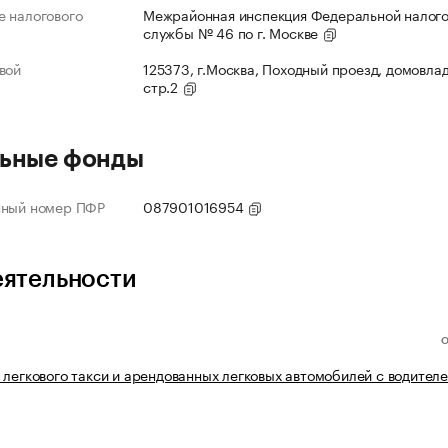
 налогового
Межрайонная инспекция Федеральной налог
службы № 46 по г. Москве
вой
125373, г.Москва, Походный проезд, домовлад
стр.2
ьные фонды
нный номер ПФР
087901016954
еятельности
 легкового такси и арендованных легковых автомобилей с водител