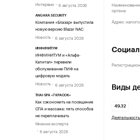
Интервью
Наименование
6 августа 2026
органа
ANGARA SECURITY
Адрес налого
Компания «Блазар» выпустила
новую версию Blazar NAC
Новость
6 августа 2026
Социал
ИНФИНИТУМ
ИНФИНИТУМ и «Альфа-
Капитал» перевели
Регистрацио
обслуживание ПИФ на
цифровую модель
Новость
6 августа 2026
Виды д
THAI-SPA «7 КРАСОК»
Как сэкономить на посещение
49.32
СПА и массажа: пять способов
не переплачивать
Деятельность
Мнение эксперта
6 августа 2026