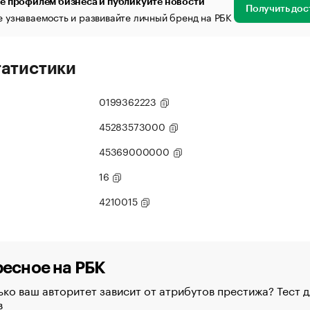
е профилем бизнеса и публикуйте новости
Получить дос
 узнаваемость и развивайте личный бренд на РБК
татистики
0199362223
45283573000
45369000000
16
4210015
есное на РБК
ко ваш авторитет зависит от атрибутов престижа? Тест д
в