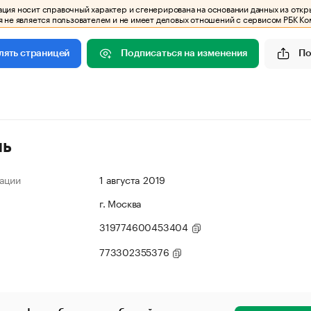
ия носит справочный характер и сгенерирована на основании данных из откр
 не является пользователем и не имеет деловых отношений с сервисом РБК Ко
Подписаться на изменения
По
лять страницей
ль
ации
1 августа 2019
г. Москва
319774600453404
773302355376