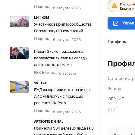
Информац
Новость
6 августа 2026
Компания
ЦИФКОМ
Участников криптосообщества
Управ
России ждут 10 изменений
Новость
6 августа 2026
Профиль
Глава «Эксмо» рассказал о
последствиях атак на склады
Профи
для книжного рынка
РБК Бизнес
6 августа
Дата регистр
VK TECH
Регион
РЖД завершили интеграцию с
АИС «Налог-3» с помощью
ОГРНИП
решения VK Tech
ИНН
Новость
6 августа 2026
ARTSOFTE DIGITAL
Принесли 364 целевых лида за 8
месяцев застройщику ИЖС в