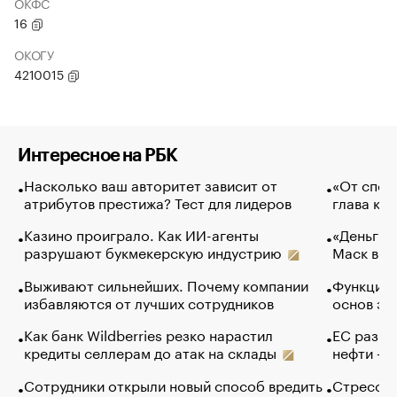
ОКФС
16
ОКОГУ
4210015
Интересное на РБК
Насколько ваш авторитет зависит от
«От спор
атрибутов престижа? Тест для лидеров
глава ко
Казино проиграло. Как ИИ-агенты
«Деньги б
разрушают букмекерскую индустрию
Маск в и
Выживают сильнейших. Почему компании
Функции 
избавляются от лучших сотрудников
основ эф
Как банк Wildberries резко нарастил
ЕС разре
кредиты селлерам до атак на склады
нефти — 
Сотрудники открыли новый способ вредить
Стресс о