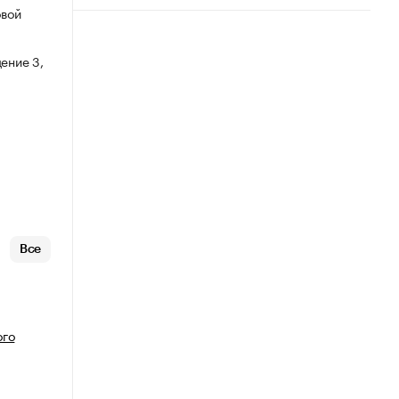
овой
ение 3,
Все
ого