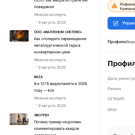
Информац
поведения
Компания
Мнение эксперта
9 августа 2026
Управ
ООО «МАЛЛЕНОМ СИСТЕМС»
Как отследить перемещение
Профиль
Виды
металлургической тары в
конвертерном цехе
Мнение эксперта
Профи
9 августа 2026
Дата регистр
BAZA
8 и 12 ГБ видеопамяти в 2026
Регион
году — все
Мнение эксперта
ОГРНИП
9 августа 2026
ИНН
ЭВОТРЕН
Почему тренер не должен
комментировать каждое
повторение