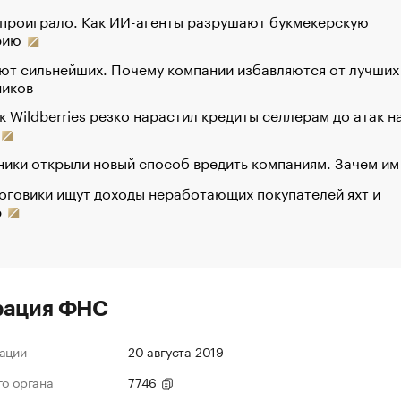
 проиграло. Как ИИ-агенты разрушают букмекерскую
рию
ют сильнейших. Почему компании избавляются от лучших
ников
к Wildberries резко нарастил кредиты селлерам до атак н
ики открыли новый способ вредить компаниям. Зачем им
оговики ищут доходы неработающих покупателей яхт и
р
рация ФНС
ации
20 августа 2019
го органа
7746