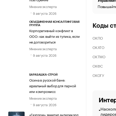
Управляйт
Повышайте
Мнение эксперта
9 августа 2026
ОБЪЕДИНЕННАЯ КОНСАЛТИНГОВАЯ
Коды с
ГРУППА
Корпоративный конфликт в
ООО: как выйти из тупика, если
ОКПО
не договориться
ОКАТО
Мнение эксперта
9 августа 2026
ОКТМО
ОКФС
ОКОГУ
БАРАБАШКА-СТРОЙ
Осина в русской бане:
идеальный выбор для парной
или компромисс
Мнение эксперта
Интер
9 августа 2026
Насколь
лидеро
«Газпром» заметил антирекорд