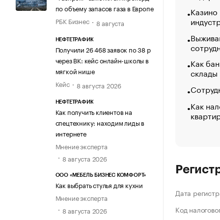
по объему запасов газа в Европе
Казино
индуст
РБК Бизнес
8 августа
Выжива
НЕФТЕТРАФИК
сотруд
Получили 26 468 заявок по 38 р
через ВК: кейс онлайн-школы в
Как бан
мягкой нише
склады
Кейс
8 августа 2026
Сотрудн
Как нал
НЕФТЕТРАФИК
Как получить клиентов на
кварти
спецтехнику: находим лиды в
интернете
Мнение эксперта
8 августа 2026
Регист
ООО «МЕБЕЛЬ БИЗНЕС КОМФОРТ»
Как выбрать стулья для кухни
Дата регистр
Мнение эксперта
Код налогово
8 августа 2026