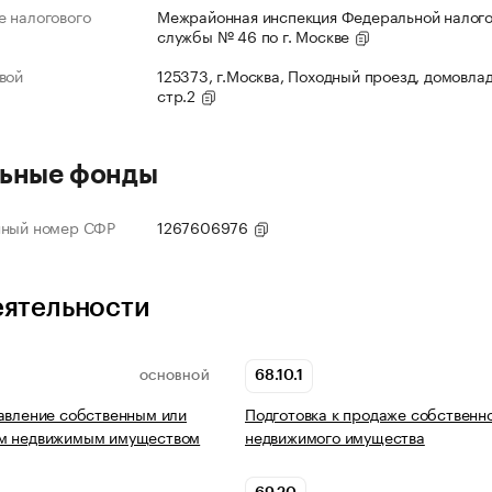
 налогового
Межрайонная инспекция Федеральной налог
службы № 46 по г. Москве
вой
125373, г.Москва, Походный проезд, домовлад
стр.2
ьные фонды
нный номер СФР
1267606976
еятельности
68.10.1
ОСНОВНОЙ
авление собственным или
Подготовка к продаже собственн
м недвижимым имуществом
недвижимого имущества