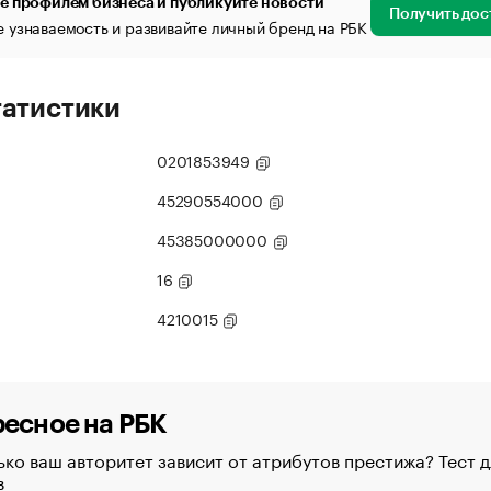
е профилем бизнеса и публикуйте новости
Получить дос
 узнаваемость и развивайте личный бренд на РБК
татистики
0201853949
45290554000
45385000000
16
4210015
есное на РБК
ко ваш авторитет зависит от атрибутов престижа? Тест д
в