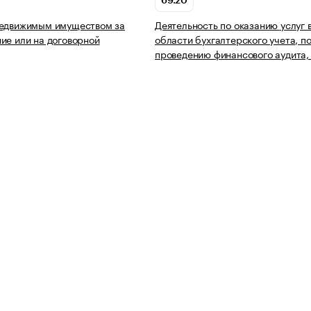
69.20
недвижимым имуществом за
Деятельность по оказанию услуг 
ие или на договорной
области бухгалтерского учета, п
проведению финансового аудита,