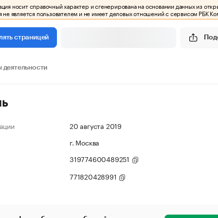
ия носит справочный характер и сгенерирована на основании данных из откр
 не является пользователем и не имеет деловых отношений с сервисом РБК Ко
Под
лять страницей
 деятельности
ль
ации
20 августа 2019
г. Москва
319774600489251
771820428991