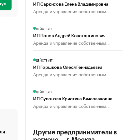
туп
ИП Саркисова Елена Владимировна
Аренда и управление собственным...
ДЕЙСТВУЕТ
ИП Попов Андрей Константинович
Аренда и управление собственным...
ДЕЙСТВУЕТ
ИП Горшкова Олеся Геннадьевна
Аренда и управление собственным...
ДЕЙСТВУЕТ
ИП Супонова Кристина Вячеславовна
Аренда и управление собственным...
ля
«От спорта тело стареет иначе». Как живет глава ко
Другие предприниматели в
создавшей GTA