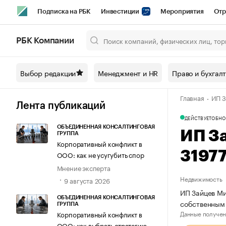
Подписка на РБК
Инвестиции
Мероприятия
Отр
Спорт
Школа управления РБК
РБК Образование
РБ
РБК Компании
Город
Стиль
Крипто
РБК Бизнес-среда
Дискусси
Выбор редакции
Менеджмент и HR
Право и бухгал
Спецпроекты СПб
Конференции СПб
Спецпроекты
Главная
ИП З
Технологии и медиа
Финансы
Рынок наличной валют
Лента публикаций
ДЕЙСТВУЕТ
ОБНО
ОБЪЕДИНЕННАЯ КОНСАЛТИНГОВАЯ
ИП З
ГРУППА
Корпоративный конфликт в
3197
ООО: как не усугубить спор
Мнение эксперта
Недвижимость
9 августа 2026
ИП Зайцев Ми
ОБЪЕДИНЕННАЯ КОНСАЛТИНГОВАЯ
собственным
ГРУППА
Данные получен
Корпоративный конфликт в
ООО: как выбрать стратегию