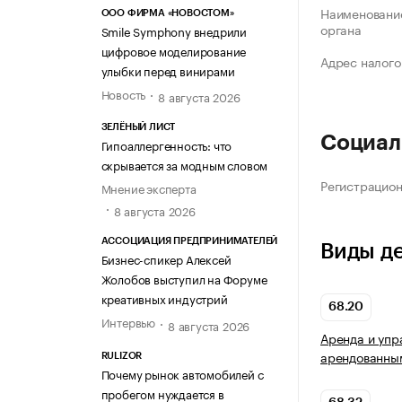
Наименование
ООО ФИРМА «НОВОСТОМ»
органа
Smile Symphony внедрили
цифровое моделирование
Адрес налого
улыбки перед винирами
Новость
8 августа 2026
ЗЕЛЁНЫЙ ЛИСТ
Социал
Гипоаллергенность: что
скрывается за модным словом
Регистрацио
Мнение эксперта
8 августа 2026
АССОЦИАЦИЯ ПРЕДПРИНИМАТЕЛЕЙ
Виды д
Бизнес-спикер Алексей
Жолобов выступил на Форуме
креативных индустрий
68.20
Интервью
8 августа 2026
Аренда и упр
арендованны
RULIZOR
Почему рынок автомобилей с
пробегом нуждается в