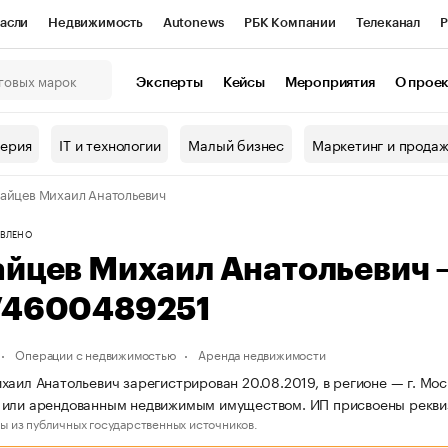
асли
Недвижимость
Autonews
РБК Компании
Телеканал
Р
К Курсы
РБК Life
Тренды
Визионеры
Национальные проекты
Эксперты
Кейсы
Мероприятия
О прое
онный клуб
Исследования
Кредитные рейтинги
Франшизы
Г
терия
IT и технологии
Малый бизнес
Маркетинг и прода
Проверка контрагентов
Политика
Экономика
Бизнес
айцев Михаил Анатольевич
ы
ВЛЕНО
айцев Михаил Анатольевич
74600489251
Операции с недвижимостью
Аренда недвижимости
хаил Анатольевич зарегистрирован 20.08.2019, в регионе — г. Мос
 или арендованным недвижимым имуществом. ИП присвоены рекви
ы из публичных государственных источников.