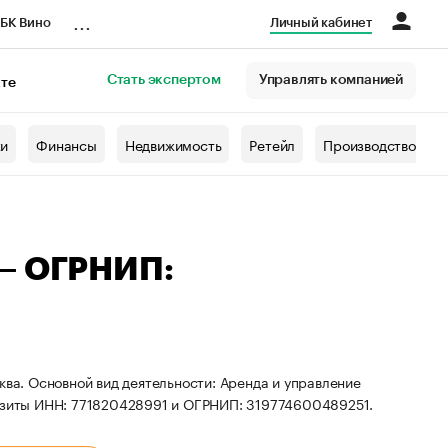
...
БК Вино
Личный кабинет
Стать экспертом
Управлять компанией
кте
азета
жи
Финансы
Недвижимость
Ретейл
Производство
 — ОГРНИП:
ква. Основной вид деятельности: Аренда и управление
зиты ИНН: 771820428991 и ОГРНИП: 319774600489251.